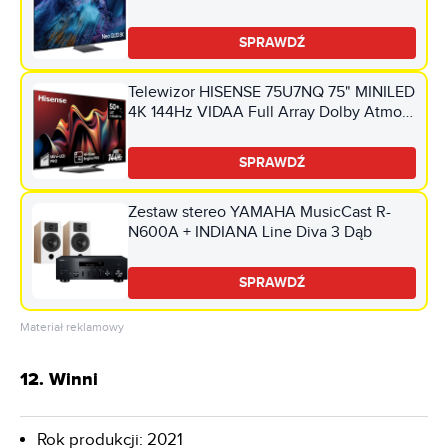
Atmos HDMI 2.1
SPRAWDŹ
Telewizor HISENSE 75U7NQ 75" MINILED
4K 144Hz VIDAA Full Array Dolby Atmos
Dolby Vision HDMI 2.1
SPRAWDŹ
Zestaw stereo YAMAHA MusicCast R-
N600A + INDIANA Line Diva 3 Dąb
SPRAWDŹ
Materiał reklamowy
12. Winni
Rok produkcji: 2021