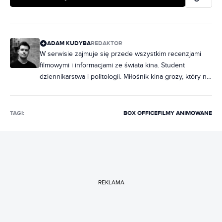
ADAM KUDYBA
REDAKTOR
W serwisie zajmuje się przede wszystkim recenzjami
filmowymi i informacjami ze świata kina. Student
dziennikarstwa i politologii. Miłośnik kina grozy, który na
maratony horrorów chodzi rzadziej, niż chciałby.
Wielbiciel musicali, z których piosenki wypełniają
większość playlisty na Spotify. Wcześniej publikował w
TAGI:
BOX OFFICE
FILMY ANIMOWANE
Ostatniej Tawernie oraz Movies Room.
REKLAMA