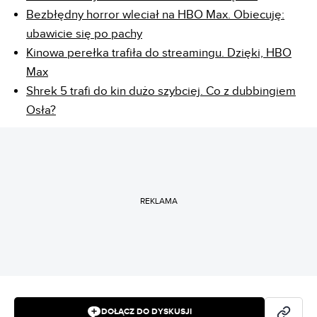
Bezbłędny horror wleciał na HBO Max. Obiecuję:
ubawicie się po pachy
Kinowa perełka trafiła do streamingu. Dzięki, HBO
Max
Shrek 5 trafi do kin dużo szybciej. Co z dubbingiem
Osła?
REKLAMA
DOŁĄCZ DO DYSKUSJI