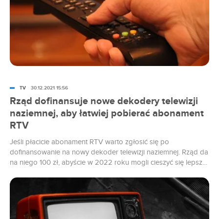
TV
30.12.2021 15:56
Rząd dofinansuje nowe dekodery telewizji
naziemnej, aby łatwiej pobierać abonament
RTV
Jeśli płacicie abonament RTV warto zgłosić się po
dofinansowanie na nowy dekoder telewizji naziemnej. Rząd da
na niego 100 zł, abyście w 2022 roku mogli cieszyć się lepszą
jakością obrazu programów TVP (i nie tylko). Złożenie
wniosku na specjalny bon wiąże się z przekazaniem danych
osobowych Poczcie Polskiej.