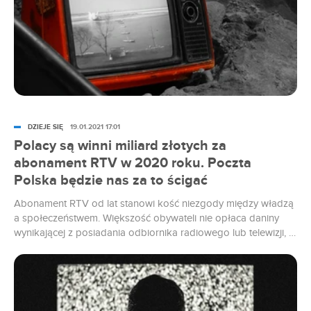
DZIEJE SIĘ
19.01.2021 17:01
Polacy są winni miliard złotych za
abonament RTV w 2020 roku. Poczta
Polska będzie nas za to ścigać
Abonament RTV od lat stanowi kość niezgody między władzą
a społeczeństwem. Większość obywateli nie opłaca daniny
wynikającej z posiadania odbiornika radiowego lub telewizji, a
nakładanie kar nie przebiega wystarczająco sprawnie. Na
koniec 2020 roku Polacy byli winni KRRiT ponad miliard
złotych z tego tytułu.