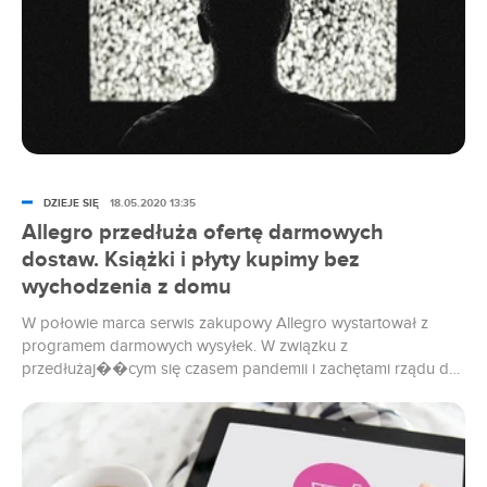
DZIEJE SIĘ
18.05.2020 13:35
Allegro przedłuża ofertę darmowych
dostaw. Książki i płyty kupimy bez
wychodzenia z domu
W połowie marca serwis zakupowy Allegro wystartował z
programem darmowych wysyłek. W związku z
przedłużaj��cym się czasem pandemii i zachętami rządu do
pozostania w domach, władze platformy zdecydowały o
przedłużeniu oferty. Z promocji Allegro Smart umożliwiającej
m.in. darmową wysyłkę, przez kolejny miesiąc mogą
skorzystać wszyscy użytkownicy i to bez ponoszenia żadnych
dodatkowych opłat.