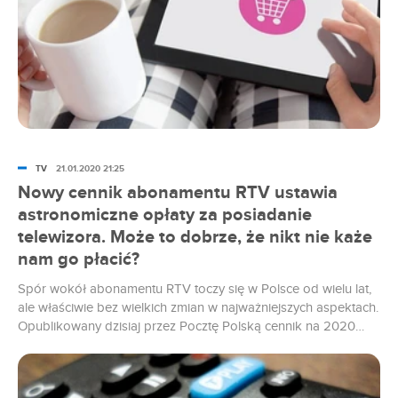
TV
21.01.2020 21:25
Nowy cennik abonamentu RTV ustawia
astronomiczne opłaty za posiadanie
telewizora. Może to dobrze, że nikt nie każe
nam go płacić?
Spór wokół abonamentu RTV toczy się w Polsce od wielu lat,
ale właściwie bez wielkich zmian w najważniejszych aspektach.
Opublikowany dzisiaj przez Pocztę Polską cennik na 2020
roku również nie zmieni wiele. Bo choć opłaty są skandalicznie
wysokie, to przecież nikt na powaznie nie pilnuje pobierania
tych pieniędzy.