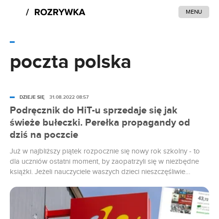
MENU
poczta polska
DZIEJE SIĘ
31.08.2022 08:57
Podręcznik do HiT-u sprzedaje się jak
świeże bułeczki. Perełka propagandy od
dziś na poczcie
Już w najbliższy piątek rozpocznie się nowy rok szkolny - to
dla uczniów ostatni moment, by zaopatrzyli się w niezbędne
książki. Jeżeli nauczyciele waszych dzieci nieszczęśliwie
zmuszą je do korzystania z podręcznika do HiT-u prof.
Roszkowskiego, to łatwo będziecie mogli nabyć je na Poczcie
Polskiej. Gdzieś pomiędzy "Domowymi kiszonkami, które
leczą" a "Wielką księgą specjałów siostry Anastazji". Jaki