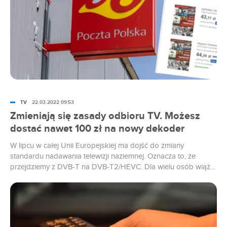
poziom podręcznika, takie towarzystwo.
TV
22.03.2022 09:53
Zmieniają się zasady odbioru TV. Możesz
dostać nawet 100 zł na nowy dekoder
W lipcu w całej Unii Europejskiej ma dojść do zmiany
standardu nadawania telewizji naziemnej. Oznacza to, że
przejdziemy z DVB-T na DVB-T2/HEVC. Dla wielu osób wiąże
się to z potrzebą wymiany sprzętu (kupno dekodera lub
telewizora). Dla tych, których nie będzie na to stać, rząd
przygotował specjalne dofinansowanie. Już można się o nie
starać.