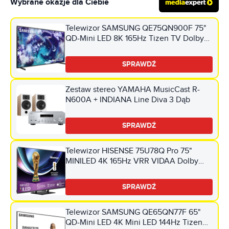
Wybrane okazje dla Ciebie
Telewizor SAMSUNG QE75QN900F 75"
QD-Mini LED 8K 165Hz Tizen TV Dolby
Atmos HDMI 2.1
SPRAWDŹ
Zestaw stereo YAMAHA MusicCast R-
N600A + INDIANA Line Diva 3 Dąb
SPRAWDŹ
Telewizor HISENSE 75U78Q Pro 75"
MINILED 4K 165Hz VRR VIDAA Dolby
Vision Dolby Atmos HDMI 2.1
SPRAWDŹ
Telewizor SAMSUNG QE65QN77F 65"
QD-Mini LED 4K Mini LED 144Hz Tizen