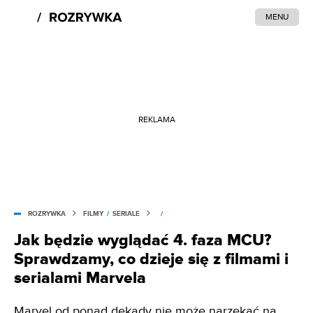
MENU
REKLAMA
ROZRYWKA
FILMY
/
SERIALE
/
Jak będzie wyglądać 4. faza MCU?
Sprawdzamy, co dzieje się z filmami i
serialami Marvela
Marvel od ponad dekady nie może narzekać na