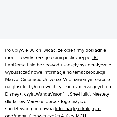
REKLAMA
Po upływie 30 dni widać, że obie firmy dokładnie
monitorowały reakcje opinii publicznej po
DC
FanDome
i nie bez powodu zaczęły systematycznie
wypuszczać nowe informacje na temat produkcji
Marvel Cinematic Universe. W omawianym okresie
najgłośniej było o dwóch tytułach zmierzających na
Disney+, czyli „WandaVision” i „She-Hulk”. Niestety
dla fanów Marvela, oprócz tego usłyszeli
spodziewaną od dawna
informację o kolejnym
opóźnieniu filmowej części 4. fazy MCU
.