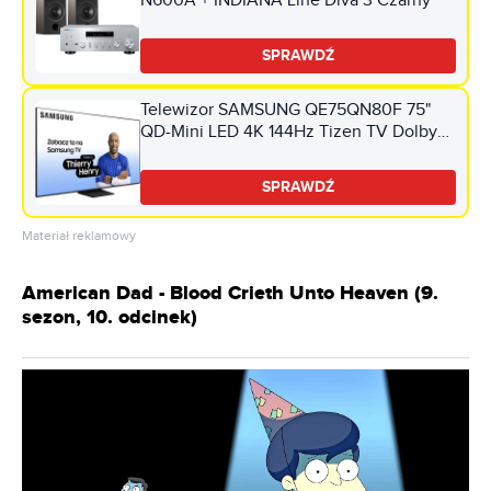
N600A + INDIANA Line Diva 3 Czarny
SPRAWDŹ
Telewizor SAMSUNG QE75QN80F 75"
QD-Mini LED 4K 144Hz Tizen TV Dolby
Atmos HDMI 2.1
SPRAWDŹ
Materiał reklamowy
American Dad - Blood Crieth Unto Heaven (9.
sezon, 10. odcinek)