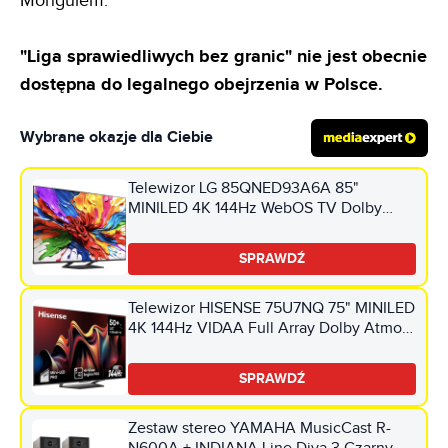
Mongulem.
"Liga sprawiedliwych bez granic" nie jest obecnie
dostępna do legalnego obejrzenia w Polsce.
Wybrane okazje dla Ciebie
Telewizor LG 85QNED93A6A 85"
MINILED 4K 144Hz WebOS TV Dolby
Vision Dolby Atmos HDMI 2.1
SPRAWDŹ
Telewizor HISENSE 75U7NQ 75" MINILED
4K 144Hz VIDAA Full Array Dolby Atmos
Dolby Vision HDMI 2.1
SPRAWDŹ
Zestaw stereo YAMAHA MusicCast R-