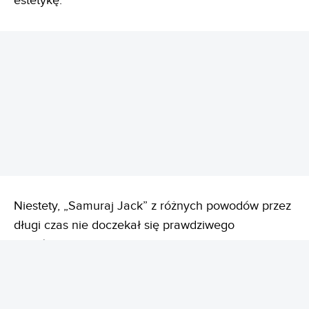
estetykę.
REKLAMA
Niestety, „Samuraj Jack” z różnych powodów przez
długi czas nie doczekał się prawdziwego
zakończenia. Dopiero w 2017 roku fani bohatera
doczekali się 5. sezonu, który ostatecznie zamknął
opowieść. Wiele z odcinków ostatniej serii stało na
absolutnie wybitnym poziomie, ale to właśnie