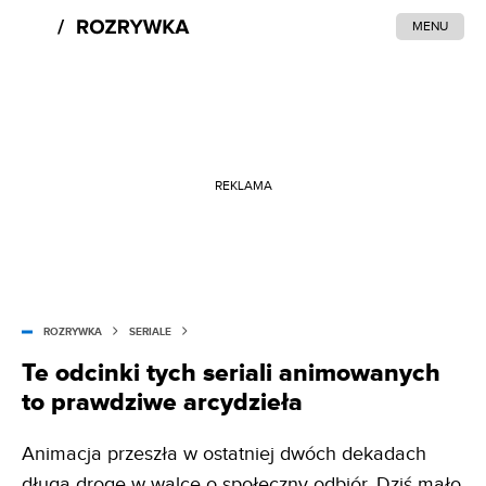
MENU
REKLAMA
ROZRYWKA
SERIALE
Te odcinki tych seriali animowanych
to prawdziwe arcydzieła
Animacja przeszła w ostatniej dwóch dekadach
długą drogę w walce o społeczny odbiór. Dziś mało