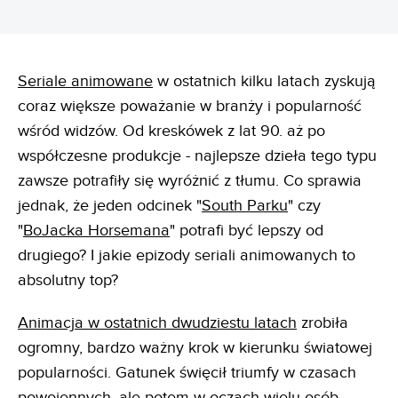
Seriale animowane
w ostatnich kilku latach zyskują
coraz większe poważanie w branży i popularność
wśród widzów. Od kreskówek z lat 90. aż po
współczesne produkcje - najlepsze dzieła tego typu
zawsze potrafiły się wyróżnić z tłumu. Co sprawia
jednak, że jeden odcinek "
South Parku
" czy
"
BoJacka Horsemana
" potrafi być lepszy od
drugiego? I jakie epizody seriali animowanych to
absolutny top?
Animacja w ostatnich dwudziestu latach
zrobiła
ogromny, bardzo ważny krok w kierunku światowej
popularności. Gatunek święcił triumfy w czasach
powojennych, ale potem w oczach wielu osób