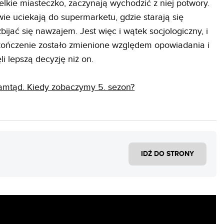
elkie miasteczko, zaczynają wychodzić z niej potwory.
ie uciekają do supermarketu, gdzie starają się
zbijać się nawzajem. Jest więc i wątek socjologiczny, i
ończenie zostało zmienione względem opowiadania i
i lepszą decyzję niż on.
tamtąd. Kiedy zobaczymy 5. sezon?
IDŹ DO STRONY