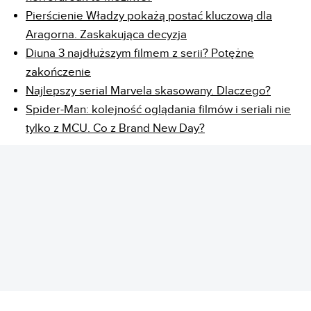
Pierścienie Władzy pokażą postać kluczową dla
Aragorna. Zaskakująca decyzja
Diuna 3 najdłuższym filmem z serii? Potężne
zakończenie
Najlepszy serial Marvela skasowany. Dlaczego?
Spider-Man: kolejność oglądania filmów i seriali nie
tylko z MCU. Co z Brand New Day?
REKLAMA