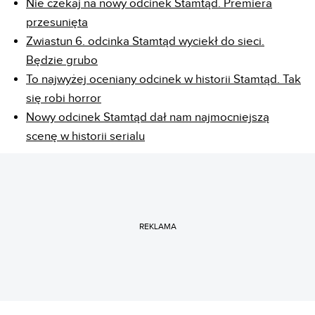
Nie czekaj na nowy odcinek Stamtąd. Premiera
przesunięta
Zwiastun 6. odcinka Stamtąd wyciekł do sieci.
Będzie grubo
To najwyżej oceniany odcinek w historii Stamtąd. Tak
się robi horror
Nowy odcinek Stamtąd dał nam najmocniejszą
scenę w historii serialu
REKLAMA