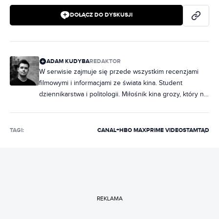
DOŁĄCZ DO DYSKUSJI
ADAM KUDYBA
REDAKTOR
W serwisie zajmuje się przede wszystkim recenzjami
filmowymi i informacjami ze świata kina. Student
dziennikarstwa i politologii. Miłośnik kina grozy, który na
maratony horrorów chodzi rzadziej, niż chciałby.
Wielbiciel musicali, z których piosenki wypełniają
większość playlisty na Spotify. Wcześniej publikował w
TAGI:
CANAL+
HBO MAX
PRIME VIDEO
STAMTĄD
Ostatniej Tawernie oraz Movies Room.
REKLAMA