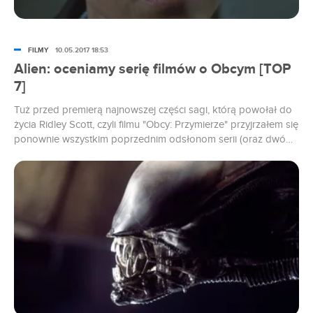
FILMY
10.05.2017 18:53
Alien: oceniamy serię filmów o Obcym [TOP
7]
Tuż przed premierą najnowszej części sagi, którą powołał do
życia Ridley Scott, czyli filmu "Obcy: Przymierze" przyjrzałem się
ponownie wszystkim poprzednim odsłonom serii (oraz dwóm
spin-offom) i poszeregowałem je od najgorszej do najlepszej.