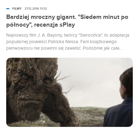
FILMY
27.12.2016 11:32
Bardziej mroczny gigant. "Siedem minut po
północy", recenzja sPlay
Najnowszy film J. A. Bayony, twórcy "Sierocińca", to adaptacja
popularnej powieści Patricka Nessa. Fani książkowego
pierwowzoru nie powinni się zawieść. Podobnie jak cała
reszta.