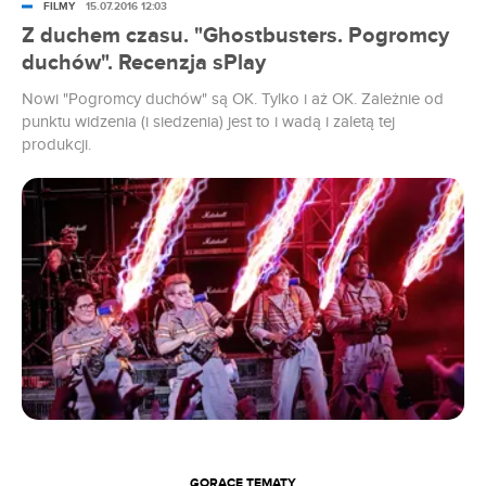
FILMY
15.07.2016 12:03
Z duchem czasu. "Ghostbusters. Pogromcy
duchów". Recenzja sPlay
Nowi "Pogromcy duchów" są OK. Tylko i aż OK. Zależnie od
punktu widzenia (i siedzenia) jest to i wadą i zaletą tej
produkcji.
GORĄCE TEMATY