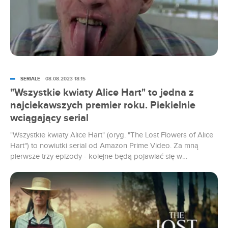
SERIALE
08.08.2023 18:15
"Wszystkie kwiaty Alice Hart" to jedna z
najciekawszych premier roku. Piekielnie
wciągający serial
"Wszystkie kwiaty Alice Hart" (oryg. "The Lost Flowers of Alice
Hart") to nowiutki serial od Amazon Prime Video. Za mną
pierwsze trzy epizody - kolejne będą pojawiać się w
tygodniowych odstępach, ale już teraz czekam na nie z
niecierpliwością. Jeśli twórcom uda się podtrzymać ten
podszyty tajemnicą gęsty klimat, możemy mieć do czynienia z
jedną z najciekawszych produkcji roku.