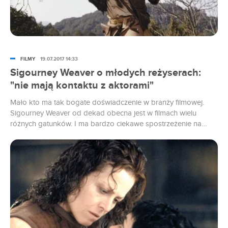
FILMY
19.07.2017 14:33
Sigourney Weaver o młodych reżyserach:
"nie mają kontaktu z aktorami"
Mało kto ma tak bogate doświadczenie w branży filmowej.
Sigourney Weaver od dekad obecna jest w filmach wielu
różnych gatunków. I ma bardzo ciekawe spostrzeżenie na
temat tego, jak zmienia się filmowa „kuchnia”.