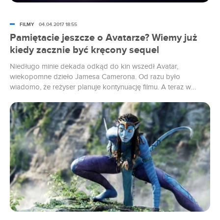
FILMY
04.04.2017 18:55
Pamiętacie jeszcze o Avatarze? Wiemy już
kiedy zacznie być kręcony sequel
Niedługo minie dekada odkąd do kin wszedł Avatar,
wiekopomne dzieło Jamesa Camerona. Od razu było
wiadomo, że reżyser planuje kontynuację filmu. A teraz w
końcu się dowiadujemy kiedy rozpoczną się do niej zdjęcia.