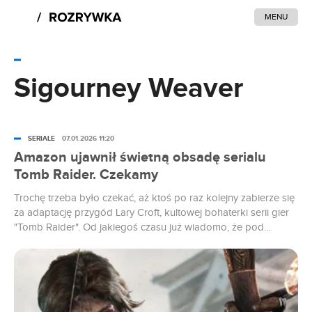
MENU
Sigourney Weaver
SERIALE
07.01.2026 11:20
Amazon ujawnił świetną obsadę serialu
Tomb Raider. Czekamy
Trochę trzeba było czekać, aż ktoś po raz kolejny zabierze się
za adaptację przygód Lary Croft, kultowej bohaterki serii gier
"Tomb Raider". Od jakiegoś czasu już wiadomo, że pod
patronatem Amazona powstanie serial osadzony w tym
uniwersum. Właśnie ogłoszono pełny skład obsady tej
produkcji. Lara Croft to jedna z najważniejszych bohaterek,
jeśli chodzi o przygodowe...