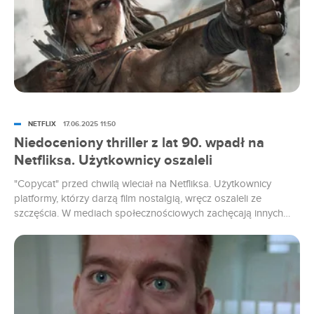
NETFLIX
17.06.2025 11:50
Niedoceniony thriller z lat 90. wpadł na
Netfliksa. Użytkownicy oszaleli
"Copycat" przed chwilą wleciał na Netfliksa. Użytkownicy
platformy, którzy darzą film nostalgią, wręcz oszaleli ze
szczęścia. W mediach społecznościowych zachęcają innych
widzów, żeby sięgnęli po ten niedoceniony thriller z lat 90. I ci
też się produkcją zachwycają. "Copycat" (emitowany w polskiej
telewizji jako "Psychopata") miał wszelkie zadatki, żeby stać się
hitem. W końcu mówimy o...