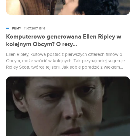
FILMY
11.07.2017 15:16
Komputerowo generowana Ellen Ripley w
kolejnym Obcym? O rety...
Ellen Ripley, kultowa postać z pierwszych czterech filmów o
Obcym, może wrócić w kolejnych. Tak przynajmniej sugeruje
Ridley Scott, twórca tej serii. Jak sobie poradzić z wiekiem
aktorki? A od czego mamy komputerowych grafików?