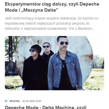
Eksperymentów ciąg dalszy, czyli Depeche
Mode i „Maszyna Delta”
Jeśli nadchodzący krążek wspiera deklaracja, że będzie on
wypadkową dwóch najlepszych produkcji zespołu, to
nietrudno o wyśrubowane oczekiwania. Trio z Basildon
notorycznie składa lukratywne obietnice, wodząc na
pokuszenie kolejne pokolenia fanów. Znów ich dezorientuje,
nie przynosząc co prawda rewolucji, a satysfakcjonując ich w
znany sobie sposób.
MUZYKA
25.03.2013 12:07
Depeche Mode - Delta Machine, czyli