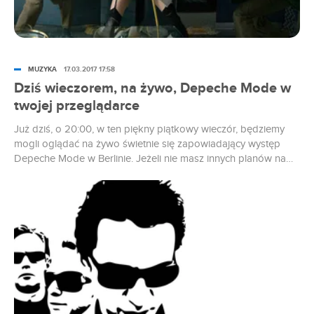
MUZYKA
17.03.2017 17:58
Dziś wieczorem, na żywo, Depeche Mode w
twojej przeglądarce
Już dziś, o 20:00, w ten piękny piątkowy wieczór, będziemy
mogli oglądać na żywo świetnie się zapowiadający występ
Depeche Mode w Berlinie. Jeżeli nie masz innych planów na
wieczór, to aż żal opuścić!