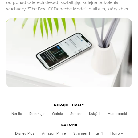
od ponad czterech dekad, kształtując kolejne pokolenia
słuchaczy. "The Best Of Depeche Mode" to album, który zbiera
w jednym miejscu największe hity brytyjskiej grupy, będąc
zarówno muzycznym podsumowaniem, jak i hołdem dla jej
dorobku. Czy warto sięgnąć po ten zestaw?
GORĄCE TEMATY
Netflix
Recenzje
Opinia
Seriale
Książki
Audiobooki
NA TOPIE
Disney Plus
Amazon Prime
Stranger Things 4
Horrory