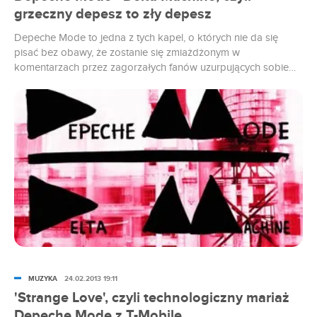
grzeczny depesz to zły depesz
Depeche Mode to jedna z tych kapel, o których nie da się
pisać bez obawy, że zostanie się zmiażdżonym w
komentarzach przez zagorzałych fanów uzurpujących sobie
wyłączne prawo do dyskutowania o kultowym zespole. Tym
bardziej jeśli recenzuje się kolejną słabą płytę mistrzów.
MUZYKA
24.02.2013 19:11
'Strange Love', czyli technologiczny mariaż
Depeche Mode z T-Mobile.