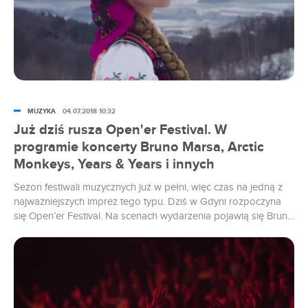
MUZYKA
04.07.2018 10:32
Już dziś rusza Open'er Festival. W
programie koncerty Bruno Marsa, Arctic
Monkeys, Years & Years i innych
Sezon festiwali muzycznych już w pełni, więc czas na jedną z
najważniejszych imprez tego typu. Dziś w Gdyni rozpoczyna
się Open’er Festival. Na scenach wydarzenia pojawią się Bruno
Mars, Depeche Mode czy Years & Years.