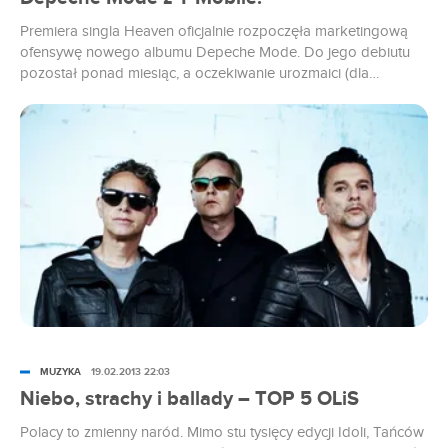
Premiera singla Heaven oficjalnie rozpoczęła marketingową
ofensywę nowego albumu Depeche Mode. Do jego debiutu
pozostał ponad miesiąc, a oczekiwanie urozmaici (dla
wyjątkowo spragnionych) T-Mobile w ramach nowo podjętej
współpracy z zespołem.
MUZYKA
19.02.2013 22:03
Niebo, strachy i ballady – TOP 5 OLiS
Polacy to zmienny naród. Mimo stu tysięcy edycji Idoli, Tańców