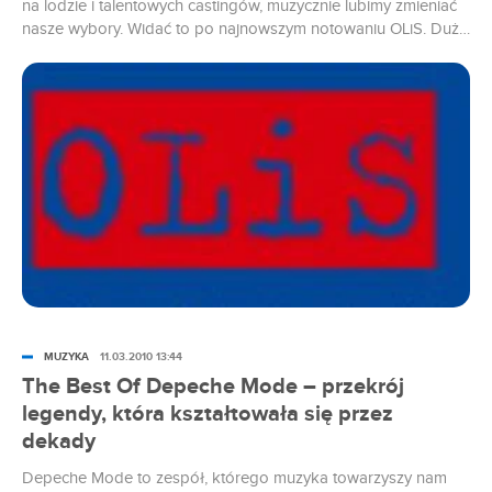
na lodzie i talentowych castingów, muzycznie lubimy zmieniać
nasze wybory. Widać to po najnowszym notowaniu OLiS. Dużo
się dzieje.
MUZYKA
11.03.2010 13:44
The Best Of Depeche Mode – przekrój
legendy, która kształtowała się przez
dekady
Depeche Mode to zespół, którego muzyka towarzyszy nam