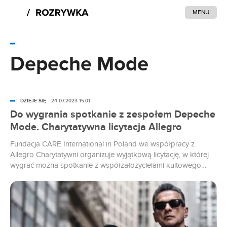
MENU
Depeche Mode
DZIEJE SIĘ
24.07.2023 15:01
Do wygrania spotkanie z zespołem Depeche
Mode. Charytatywna licytacja Allegro
Fundacja CARE International in Poland we współpracy z
Allegro Charytatywni organizuje wyjątkową licytację, w której
wygrać można spotkanie z współzałożycielami kultowego
zespołu Depeche Mode. Środki zebrane podczas licytacji
przeznaczone zostaną na wsparcie osób uchodźczych z
Ukrainy.