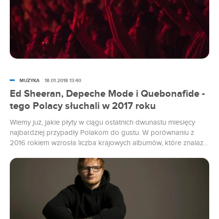
MUZYKA
18.01.2018 13:40
Ed Sheeran, Depeche Mode i Quebonafide -
tego Polacy słuchali w 2017 roku
Wiemy już, jakie płyty w ciągu ostatnich dwunastu miesięcy
najbardziej przypadły Polakom do gustu. W porównaniu z
2016 rokiem wzrosła liczba krajowych albumów, które znalazły
najwięcej nabywców. Gorsze okazały się jednak ogólne wyniki
sprzedaży.