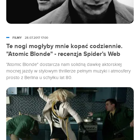
FILMY
28.07.2017 17:00
Te nogi mogłyby mnie kopać codziennie.
"Atomic Blonde" - recenzja Spider’s Web
"Atomic Blonde" dostarcza nam solidną dawkę aktorskiej
mocnej jazdy w stylowym thrillerze pełnym muzyki i atmosfery
prosto z Berlina u schyłku lat 80.