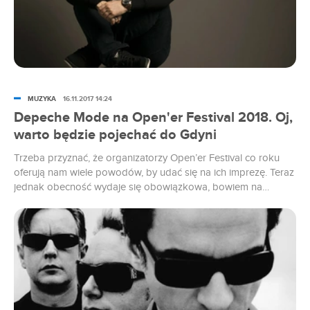
MUZYKA
16.11.2017 14:24
Depeche Mode na Open'er Festival 2018. Oj,
warto będzie pojechać do Gdyni
Trzeba przyznać, że organizatorzy Open’er Festival co roku
oferują nam wiele powodów, by udać się na ich imprezę. Teraz
jednak obecność wydaje się obowiązkowa, bowiem na
festiwal zawitają mistrzowie z Depeche Mode.