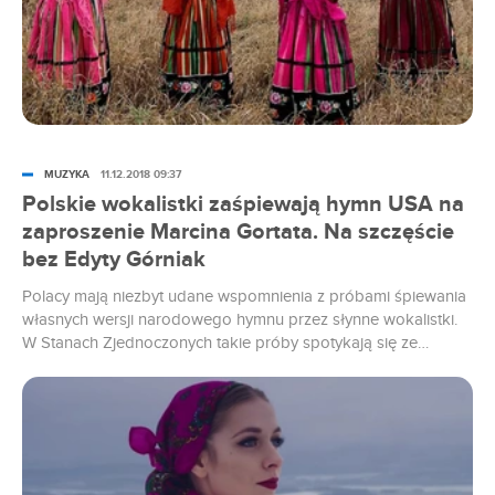
MUZYKA
11.12.2018 09:37
Polskie wokalistki zaśpiewają hymn USA na
zaproszenie Marcina Gortata. Na szczęście
bez Edyty Górniak
Polacy mają niezbyt udane wspomnienia z próbami śpiewania
własnych wersji narodowego hymnu przez słynne wokalistki.
W Stanach Zjednoczonych takie próby spotykają się ze
znacznie większym zrozumieniem. Dlatego na zaproszenie
Marcina Gortata do USA pojedzie zespół Tulia, żeby wystąpić
przed meczem NBA.