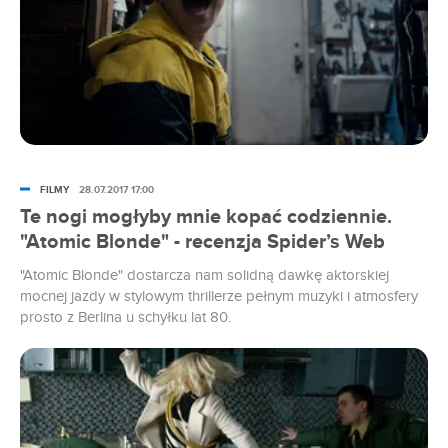
FILMY
28.07.2017 17:00
Te nogi mogłyby mnie kopać codziennie.
"Atomic Blonde" - recenzja Spider’s Web
"Atomic Blonde" dostarcza nam solidną dawkę aktorskiej
mocnej jazdy w stylowym thrillerze pełnym muzyki i atmosfery
prosto z Berlina u schyłku lat 80.