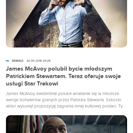
SERIALE
26.09.2018 09:28
James McAvoy polubił bycie młodszym
Patrickiem Stewartem. Teraz oferuje swoje
usługi Star Trekowi
James McAvoy ewidentnie polubił wcielanie się w młodsze
wersje bohaterów granych przez Patricka Stewarta. Szkocki
aktor wysunął propozycję zagrania innej kultowej postaci. Tym
razem chodzi o Jean-Luca Picarda z serii Star Trek.