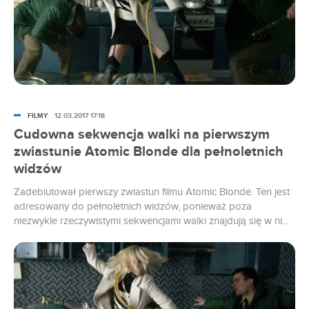
FILMY
12.03.2017 17:18
Cudowna sekwencja walki na pierwszym
zwiastunie Atomic Blonde dla pełnoletnich
widzów
Zadebiutował pierwszy zwiastun filmu Atomic Blonde. Ten jest
adresowany do pełnoletnich widzów, ponieważ poza
niezwykle rzeczywistymi sekwencjami walki znajdują się w nim
również sugestywne ujęcia seksu.