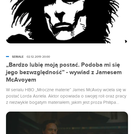
SERIALE
02.12.2019 20:00
„Bardzo lubię moją postać. Podoba mi się
jego bezwzględność” - wywiad z Jamesem
McAvoyem
W serialu HBO „Mroczne materie” James McAvoy wciela się w
postać Lorda Asriela. Aktor opowiada o swojej roli oraz pracy
z niezwykle bogatym materiałem, jakim jest proza Philipa
Pullmana.