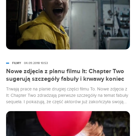
FILMY
04.09.2018 10:53
Nowe zdjęcia z planu filmu It: Chapter Two
sugerują szczegóły fabuły i krwawy koniec
Trwają prace na planie drugiej części filmu To. Nowe zdjęcia z
It: Chapter Two zdradzają pierwsze szczegóły na temat fabuły
sequela. I pokazują, że część aktorów już zakończyła swoją
pracę na planie.