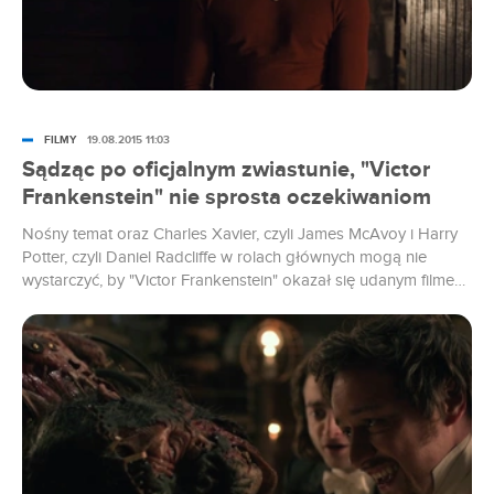
FILMY
19.08.2015 11:03
Sądząc po oficjalnym zwiastunie, "Victor
Frankenstein" nie sprosta oczekiwaniom
Nośny temat oraz Charles Xavier, czyli James McAvoy i Harry
Potter, czyli Daniel Radcliffe w rolach głównych mogą nie
wystarczyć, by "Victor Frankenstein" okazał się udanym filmem.
Szczególnie źle wróży przyznana mu kategoria wiekowa.