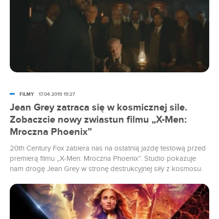
FILMY
17.04.2019 19:27
Jean Grey zatraca się w kosmicznej sile.
Zobaczcie nowy zwiastun filmu „X-Men:
Mroczna Phoenix”
20th Century Fox zabiera nas na ostatnią jazdę testową przed
premierą filmu „X-Men: Mroczna Phoenix”. Studio pokazuje
nam drogę Jean Grey w stronę destrukcyjnej siły z kosmosu.