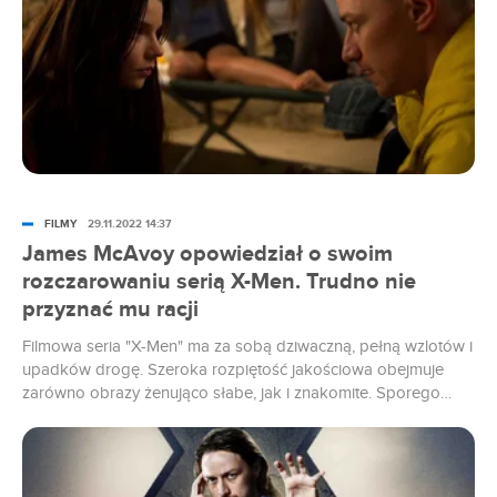
FILMY
29.11.2022 14:37
James McAvoy opowiedział o swoim
rozczarowaniu serią X-Men. Trudno nie
przyznać mu racji
Filmowa seria "X-Men" ma za sobą dziwaczną, pełną wzlotów i
upadków drogę. Szeroka rozpiętość jakościowa obejmuje
zarówno obrazy żenująco słabe, jak i znakomite. Sporego
rozczarowania kierunkiem, jaki obrał cykl, nie kryje James
McAvoy. Wcielający się w młodszą wersję profesora Charlesa
Xaviera aktor po latach sformułował największy zarzut, jaki ma
do studia. Czy powróci do roli w przyszłości?