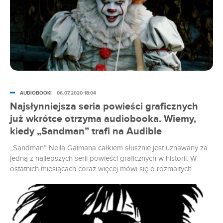
AUDIOBOOKI
06.07.2020 18:04
Najsłynniejsza seria powieści graficznych
już wkrótce otrzyma audiobooka. Wiemy,
kiedy „Sandman” trafi na Audible
„Sandman” Neila Gaimana całkiem słusznie jest uznawany za
jedną z najlepszych serii powieści graficznych w historii. W
ostatnich miesiącach coraz więcej mówi się o rozmaitych
adaptacjach opowieści o Władcy Snów i jego niezwykłej
krainie. Już w następnym tygodniu na platformie Audible
pojawi się audiobook „Sandman” w gwiazdorskiej obsadzie.