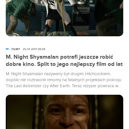
FILMY
25.01.2017 09:28
M. Night Shyamalan potrafi jeszcze robić
dobre kino. Split to jego najlepszy film od lat
M. Night Shyamalan nazywany był drugim Hitchcockiem,
dopóki nie roztrwonił renomy na fatalnych projektach pokroju
The Last Airbender czy After Earth. Teraz reżyser powraca w
chwale, a Split to jedno z jego najlepszych dzieł.