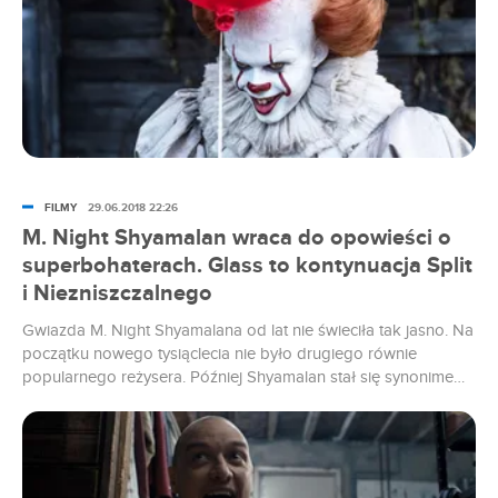
FILMY
29.06.2018 22:26
M. Night Shyamalan wraca do opowieści o
superbohaterach. Glass to kontynuacja Split
i Niezniszczalnego
Gwiazda M. Night Shyamalana od lat nie świeciła tak jasno. Na
początku nowego tysiąclecia nie było drugiego równie
popularnego reżysera. Później Shyamalan stał się synonimem
słabych twistów i nonsensownej fabuły. Nową energię twórcy
dał Split z 2017. A znamy już pierwsze informacje na temat
jego sequelu, Glass.