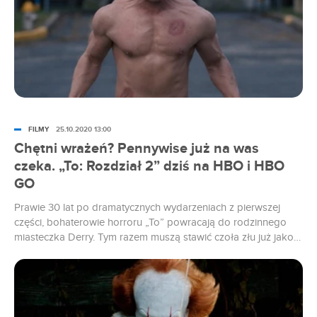
FILMY
25.10.2020 13:00
Chętni wrażeń? Pennywise już na was
czeka. „To: Rozdział 2” dziś na HBO i HBO
GO
Prawie 30 lat po dramatycznych wydarzeniach z pierwszej
części, bohaterowie horroru „To” powracają do rodzinnego
miasteczka Derry. Tym razem muszą stawić czoła złu już jako
dorośli ludzie. „To: Rozdział 2” od dziś w serwisie HBO GO i na
antenie HBO.