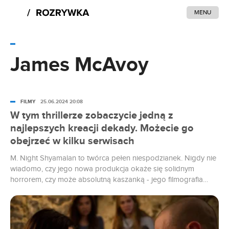
MENU
James McAvoy
FILMY
25.06.2024 20:08
W tym thrillerze zobaczycie jedną z
najlepszych kreacji dekady. Możecie go
obejrzeć w kilku serwisach
M. Night Shyamalan to twórca pełen niespodzianek. Nigdy nie
wiadomo, czy jego nowa produkcja okaże się solidnym
horrorem, czy może absolutną kaszanką - jego filmografia
obejmuje bowiem obie te skrajności. Niestety, raczej z
przewagą tej pierwszej. Jednym z wyjątków jest „Split” z
udziałem Jamesa McAvoya i Anyi Taylor-Joy, o którym
chciałbym wam dzisiaj przypomnieć.