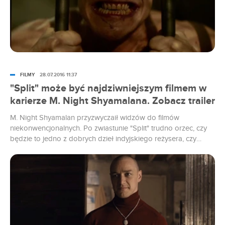
FILMY
28.07.2016 11:37
"Split" może być najdziwniejszym filmem w
karierze M. Night Shyamalana. Zobacz trailer
M. Night Shyamalan przyzwyczaił widzów do filmów
niekonwencjonalnych. Po zwiastunie "Split" trudno orzec, czy
będzie to jedno z dobrych dzieł indyjskiego reżysera, czy
raczej kolejne nieudanego widowisko w jego karierze, pewne
jest za to jedno - to będzie najdziwniejszy spektakl, jaki
stworzył.