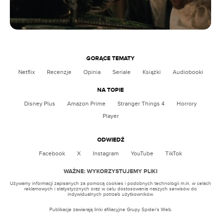
GORĄCE TEMATY
Netflix
Recenzje
Opinia
Seriale
Książki
Audiobooki
NA TOPIE
Disney Plus
Amazon Prime
Stranger Things 4
Horrory
Player
ODWIEDŹ
Facebook
X
Instagram
YouTube
TikTok
WAŻNE: WYKORZYSTUJEMY PLIKI
Używamy informacji zapisanych za pomocą cookies i podobnych technologii m.in. w celach
reklamowych i statystycznych oraz w celu dostosowania naszych serwisów do
indywidualnych potrzeb użytkowników.
Publikacje zawierają linki afiliacyjne Grupy Spider’s Web.