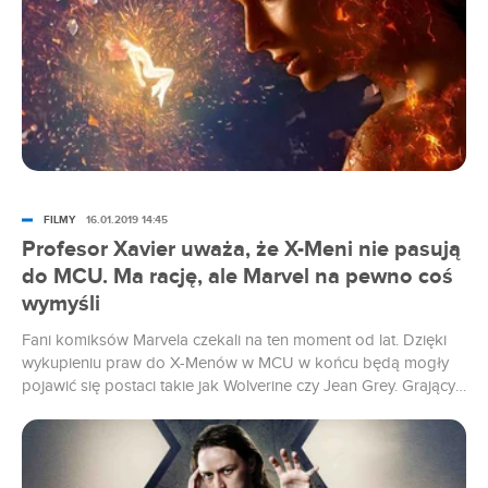
FILMY
16.01.2019 14:45
Profesor Xavier uważa, że X-Meni nie pasują
do MCU. Ma rację, ale Marvel na pewno coś
wymyśli
Fani komiksów Marvela czekali na ten moment od lat. Dzięki
wykupieniu praw do X-Menów w MCU w końcu będą mogły
pojawić się postaci takie jak Wolverine czy Jean Grey. Grający
profesora Xaviera James McAvoy uważa jednak, że mutanci
nie pasują do uniwersum członków Avengers. I ma rację.