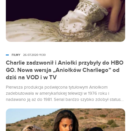
FILMY
26.07.2020 11:30
Charlie zadzwonił i Aniołki przybyły do HBO
GO. Nowa wersja „Aniołków Charliego” od
dziś na VOD i w TV
Pierwsza produkcja poświęcona tytułowym Aniołkom
zadebiutowała w amerykańskiej telewizji w 1976 roku i
nadawano ją aż do 1981. Serial bardzo szybko zdobył status
hitu, a w kolejnych dekadach mówiło się o nim jako o dziele
kultowym. Nikogo nie zdziwiło więc, że 19 lat po skasowaniu
oryginalnych „Aniołków Charliego” Hollywood ponownie
sięgnęło po tą markę. Dwa filmy z udziałem Lucy Liu, Cameron
Diaz i Drew Barrymore nie cieszyły się wielkim poważaniem