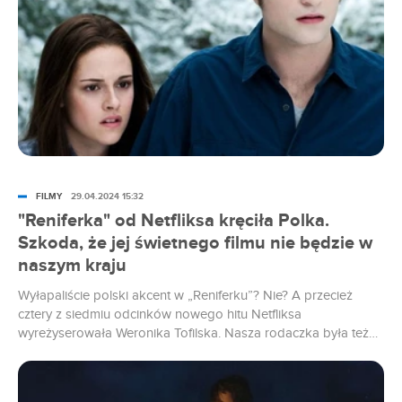
Sprawdzamy, gdzie obejrzeć wszystkie filmy z serii „Zmierzch”
online i w jakiej kolejności. Przedstawiamy również pełną listę
serwisów VOD.
FILMY
29.04.2024 15:32
"Reniferka" od Netfliksa kręciła Polka.
Szkoda, że jej świetnego filmu nie będzie w
naszym kraju
Wyłapaliście polski akcent w „Reniferku”? Nie? A przecież
cztery z siedmiu odcinków nowego hitu Netfliksa
wyreżyserowała Weronika Tofilska. Nasza rodaczka była też
współscenarzystką brytyjsko-amerykańskiego filmu, który jakiś
czas temu gościł w kinach. Z tym że nie u nas. Chociaż zebrał
świetne recenzje, do teraz nie upomniał się o niego żaden