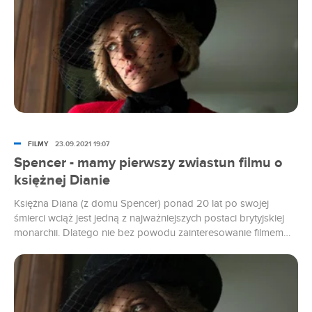
FILMY
23.09.2021 19:07
Spencer - mamy pierwszy zwiastun filmu o
księżnej Dianie
Księżna Diana (z domu Spencer) ponad 20 lat po swojej
śmierci wciąż jest jedną z najważniejszych postaci brytyjskiej
monarchii. Dlatego nie bez powodu zainteresowanie filmem
„Spencer” od miesięcy sięgało zenitu. Właśnie dostaliśmy
premierowy zwiastun produkcji z Kristen Stewart.