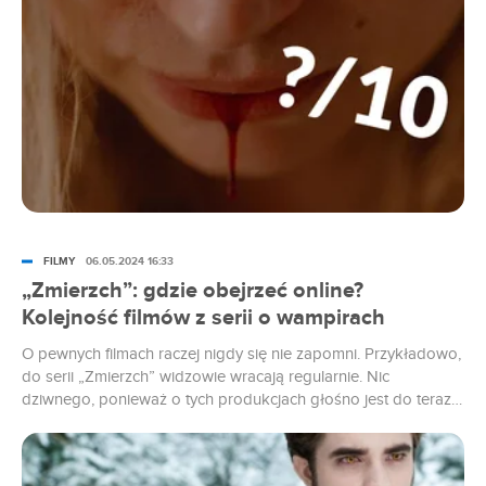
FILMY
06.05.2024 16:33
„Zmierzch”: gdzie obejrzeć online?
Kolejność filmów z serii o wampirach
O pewnych filmach raczej nigdy się nie zapomni. Przykładowo,
do serii „Zmierzch” widzowie wracają regularnie. Nic
dziwnego, ponieważ o tych produkcjach głośno jest do teraz.
Aktualnie przeważają oczywiście żarty, memy czy zabawne
nawiązania, ale to oznacza, że historia pozbawionych emocji
wampirów utkwiła w umysłach fanów już na stałe.