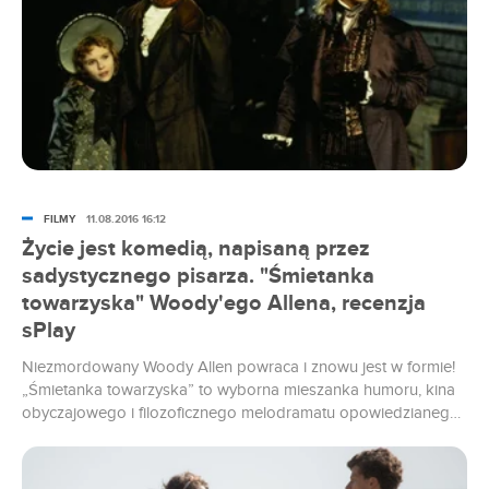
FILMY
11.08.2016 16:12
Życie jest komedią, napisaną przez
sadystycznego pisarza. "Śmietanka
towarzyska" Woody'ego Allena, recenzja
sPlay
Niezmordowany Woody Allen powraca i znowu jest w formie!
„Śmietanka towarzyska” to wyborna mieszanka humoru, kina
obyczajowego i filozoficznego melodramatu opowiedzianego
z lekkością, dowcipem i luzem.