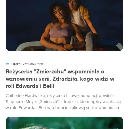
rodzimy dystrybutor.
FILMY
27.11.2023 11:19
Reżyserka "Zmierzchu" wspomniała o
wznowieniu serii. Zdradziła, kogo widzi w
roli Edwarda i Belli
Catherine Hardwicke, reżyserka hitowej adaptacji powieści
Stephenie Meyer „Zmierzch”, zdradziła, kto mógłby wcielić się
w role Edwarda i Belli w reboocie kultowej serii o wampirach.
Artystka wspomniała o głośnych obecnie nazwiskach w
branży filmowej.