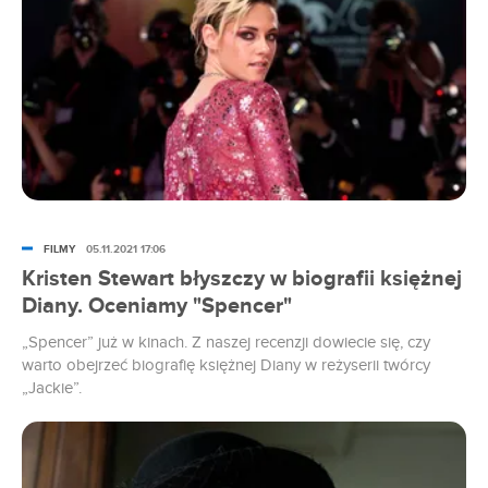
wówczas Ruperta Sandersa. Zarówno na Kristen, jak i
Sandersa spadły wtedy gromy. Przypomnijmy sobie tę historię.
FILMY
05.11.2021 17:06
Kristen Stewart błyszczy w biografii księżnej
Diany. Oceniamy "Spencer"
„Spencer” już w kinach. Z naszej recenzji dowiecie się, czy
warto obejrzeć biografię księżnej Diany w reżyserii twórcy
„Jackie”.