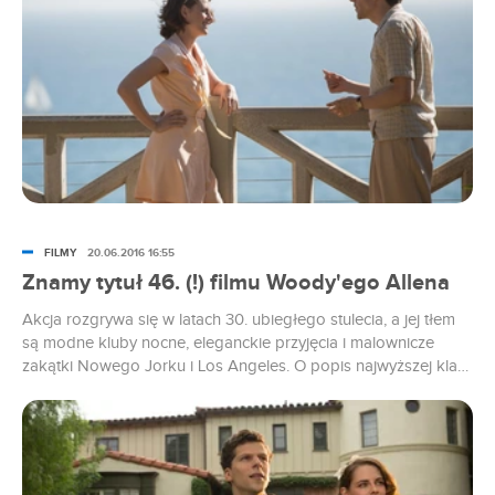
FILMY
20.06.2016 16:55
Znamy tytuł 46. (!) filmu Woody'ego Allena
Akcja rozgrywa się w latach 30. ubiegłego stulecia, a jej tłem
są modne kluby nocne, eleganckie przyjęcia i malownicze
zakątki Nowego Jorku i Los Angeles. O popis najwyższej klasy
aktorstwa, jak zwykle u Allena, zadbała plejada znakomitości.
A wśród nich m.in. nominowani do Oscara i Złotego Globu –
Jesse Eisenberg i Steve Carell, jedna z najpopularniejszych
aktorek młodego pokolenia, nagrodzona Cezarem Kristen
Stewart oraz Blake Lively . Premiera w polskich kinach już 12