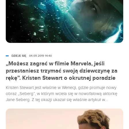
DZIEJE SIĘ
04.09.2019 14:40
„Możesz zagrać w filmie Marvela, jeśli
przestaniesz trzymać swoją dziewczynę za
rękę”. Kristen Stewart o okrutnej poradzie
Kristen Stewart jest właśnie w Wenecji, gdzie promuje nowy
obraz „Seberg”, w którym wciela się w nowofalową aktorkę
Jane Seberg. Z tej okazji ukazał się właśnie artykuł w
brytyjskim wydaniu magazynu Haarpers Bazaar, w którym
aktorka opowiada o dotychczasowym przebiegu swojej
kariery, planach na przyszłość, a także pewnej radzie, którą
otrzymała kilka lat temu.