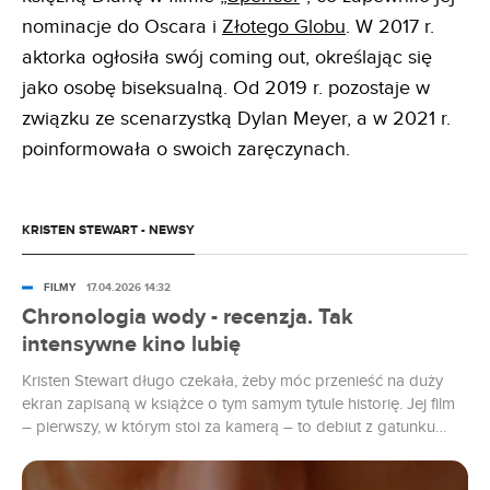
nominacje do Oscara i
Złotego Globu
. W 2017 r.
aktorka ogłosiła swój coming out, określając się
jako osobę biseksualną. Od 2019 r. pozostaje w
związku ze scenarzystką Dylan Meyer, a w 2021 r.
poinformowała o swoich zaręczynach.
KRISTEN STEWART - NEWSY
FILMY
17.04.2026 14:32
Chronologia wody - recenzja. Tak
intensywne kino lubię
Kristen Stewart długo czekała, żeby móc przenieść na duży
ekran zapisaną w książce o tym samym tytule historię. Jej film
– pierwszy, w którym stoi za kamerą – to debiut z gatunku
niezapomnianych. A na pewno takich, które łatwo z głowy nie
wyjdą.