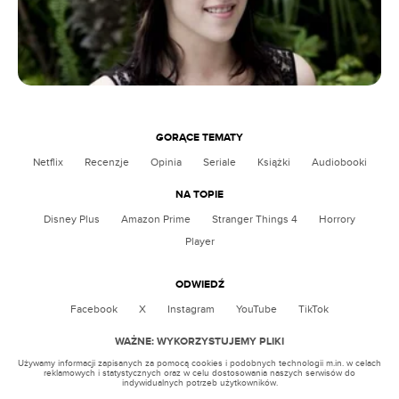
GORĄCE TEMATY
Netflix
Recenzje
Opinia
Seriale
Książki
Audiobooki
NA TOPIE
Disney Plus
Amazon Prime
Stranger Things 4
Horrory
Player
ODWIEDŹ
Facebook
X
Instagram
YouTube
TikTok
WAŻNE: WYKORZYSTUJEMY PLIKI
Używamy informacji zapisanych za pomocą cookies i podobnych technologii m.in. w celach
reklamowych i statystycznych oraz w celu dostosowania naszych serwisów do
indywidualnych potrzeb użytkowników.