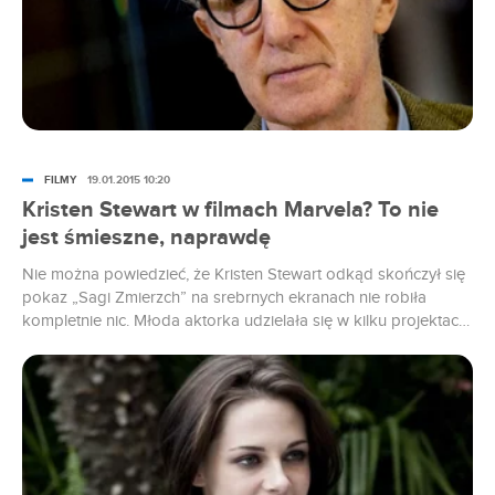
FILMY
19.01.2015 10:20
Kristen Stewart w filmach Marvela? To nie
jest śmieszne, naprawdę
Nie można powiedzieć, że Kristen Stewart odkąd skończył się
pokaz „Sagi Zmierzch” na srebrnych ekranach nie robiła
kompletnie nic. Młoda aktorka udzielała się w kilku projektach,
w tym w „Motyl Still Alice”, który dostał Złotego Globa za
najlepszą aktorkę (Julianne Moore). Najwyraźniej jednak,
Stewart marzy się także rola w filmie o superbohaterach. A
dokładniej rzecz biorąc w filmach Marvela.