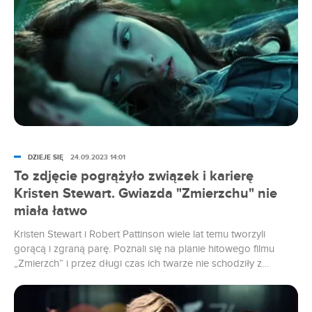
DZIEJE SIĘ
24.09.2023 14:01
To zdjęcie pogrążyło związek i karierę
Kristen Stewart. Gwiazda "Zmierzchu" nie
miała łatwo
Kristen Stewart i Robert Pattinson wiele lat temu tworzyli
gorącą i zgraną parę. Poznali się na planie hitowego filmu
„Zmierzch” i przez długi czas ich twarze nie schodziły z
okładek gazet i kolorowych portali. W 2012 roku świat ujrzał
jedno zdjęcie zrobione przez fotoreporterów, na którym
Stewart zatapia się w objęciach innego mężczyzny, żonatego