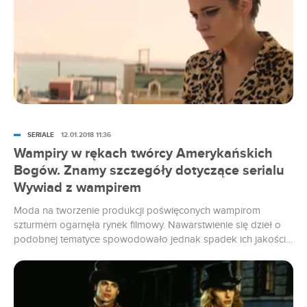
SERIALE
12.01.2018 11:36
Wampiry w rękach twórcy Amerykańskich
Bogów. Znamy szczegóły dotyczące serialu
Wywiad z wampirem
Moda na tworzenie produkcji poświęconych wampirom
szturmem ogarnęła rynek filmowy. Nawarstwienie się dzieł o
podobnej tematyce spowodowało jednak spadek ich jakości i
stopniowe odchodzenie od tego typu produkcji. Sytuację
może zmienić nowa ekranizacja Wywiadu z wampirem, której
stworzeniem zajmie się Bryan Fuller.