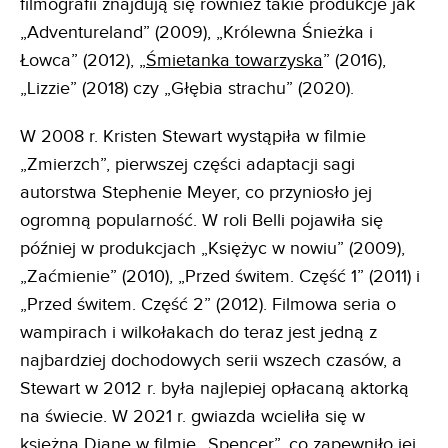
filmografii znajdują się również takie produkcje jak
„Adventureland” (2009), „Królewna Śnieżka i
Łowca” (2012), „
Śmietanka towarzyska
” (2016),
„Lizzie” (2018) czy „Głębia strachu” (2020).
W 2008 r. Kristen Stewart wystąpiła w filmie
„Zmierzch”, pierwszej części adaptacji sagi
autorstwa Stephenie Meyer, co przyniosło jej
ogromną popularność. W roli Belli pojawiła się
później w produkcjach „Księżyc w nowiu” (2009),
„Zaćmienie” (2010), „Przed świtem. Część 1” (2011) i
„Przed świtem. Część 2” (2012). Filmowa seria o
wampirach i wilkołakach do teraz jest jedną z
najbardziej dochodowych serii wszech czasów, a
Stewart w 2012 r. była najlepiej opłacaną aktorką
na świecie. W 2021 r. gwiazda wcieliła się w
księżną Dianę w filmie „
Spencer
”, co zapewniło jej