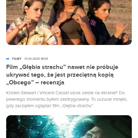
krytyków, ale zarobiły łącznie ponad 523 mln dol. w
światowym box office. Planowana 3. część nigdy jednak nie
powstała.
FILMY
31.01.2020 18:09
Film „Głębia strachu” nawet nie próbuje
ukrywać tego, że jest przeciętną kopią
„Obcego” – recenzja
Kristen Stewart i Vincent Cassel obok siebie na ekranie? Do
pewnego momentu byłem zaintrygowany. To uczucie minęło,
gdy zacząłem oglądać film „Głębia strachu”.