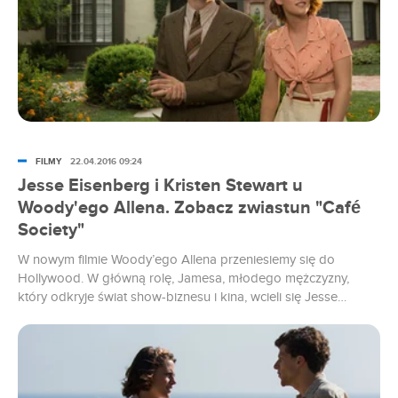
sierpnia.
FILMY
22.04.2016 09:24
Jesse Eisenberg i Kristen Stewart u
Woody'ego Allena. Zobacz zwiastun "Café
Society"
W nowym filmie Woody’ego Allena przeniesiemy się do
Hollywood. W główną rolę, Jamesa, młodego mężczyzny,
który odkryje świat show-biznesu i kina, wcieli się Jesse
Eisenberg. W sieci pojawił się zwiastun „Café Society”.