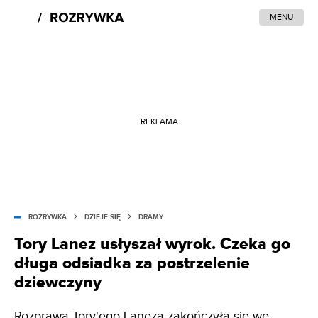
MENU
REKLAMA
ROZRYWKA
DZIEJE SIĘ
DRAMY
Tory Lanez usłyszał wyrok. Czeka go
długa odsiadka za postrzelenie
dziewczyny
Rozprawa Tory'ego Laneza zakończyła się we