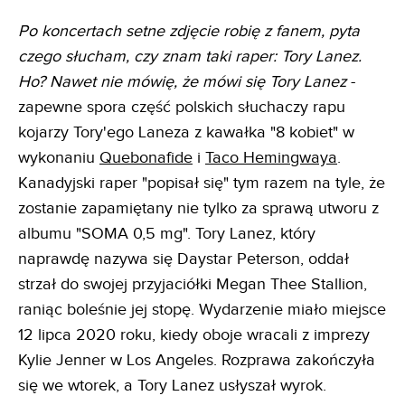
Po koncertach setne zdjęcie robię z fanem, pyta
czego słucham, czy znam taki raper: Tory Lanez.
Ho? Nawet nie mówię, że mówi się Tory Lanez
-
zapewne spora część polskich słuchaczy rapu
kojarzy Tory'ego Laneza z kawałka "8 kobiet" w
wykonaniu
Quebonafide
i
Taco Hemingwaya
.
Kanadyjski raper "popisał się" tym razem na tyle, że
zostanie zapamiętany nie tylko za sprawą utworu z
albumu "SOMA 0,5 mg". Tory Lanez, który
naprawdę nazywa się Daystar Peterson, oddał
strzał do swojej przyjaciółki Megan Thee Stallion,
raniąc boleśnie jej stopę. Wydarzenie miało miejsce
12 lipca 2020 roku, kiedy oboje wracali z imprezy
Kylie Jenner w Los Angeles. Rozprawa zakończyła
się we wtorek, a Tory Lanez usłyszał wyrok.