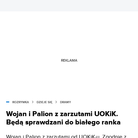
REKLAMA
ROZRYWKA
DZIEJE SIĘ
DRAMY
Wojan i Palion z zarzutami UOKiK.
Będą sprawdzani do białego ranka
Wojan i Palion z zarzutami od UOKiK-u. Zgodnie z