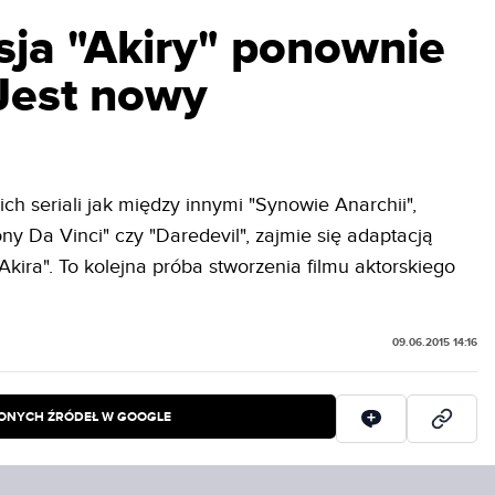
sja "Akiry" ponownie
 Jest nowy
ch seriali jak między innymi "Synowie Anarchii",
y Da Vinci" czy "Daredevil", zajmie się adaptacją
kira". To kolejna próba stworzenia filmu aktorskiego
09.06.2015 14:16
IONYCH ŹRÓDEŁ W GOOGLE