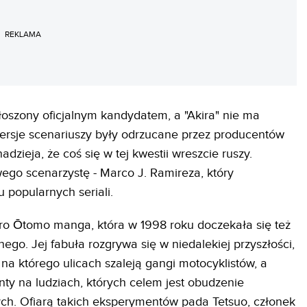
REKLAMA
łoszony oficjalnym kandydatem, a "Akira" nie ma
wersje scenariuszy były odrzucane przez producentów
adzieja, że coś się w tej kwestii wreszcie ruszy.
go scenarzystę - Marco J. Ramireza, który
 popularnych seriali.
hiro Ōtomo manga, która w 1998 roku doczekała się też
ego. Jej fabuła rozgrywa się w niedalekiej przyszłości,
a którego ulicach szaleją gangi motocyklistów, a
ty na ludziach, których celem jest obudzenie
ch. Ofiarą takich eksperymentów pada Tetsuo, członek