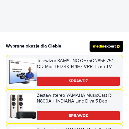
REKLAMA
Wybrane okazje dla Ciebie
Telewizor SAMSUNG QE75QN85F 75"
QD-Mini LED 4K 144Hz VRR Tizen TV
Dolby Atmos HDMI 2.1
SPRAWDŹ
Zestaw stereo YAMAHA MusicCast R-
N800A + INDIANA Line Diva 5 Dąb
SPRAWDŹ