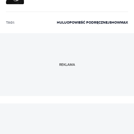
TAGI:
HULU
OPOWIEŚĆ PODRĘCZNEJ
SHOWMAX
REKLAMA