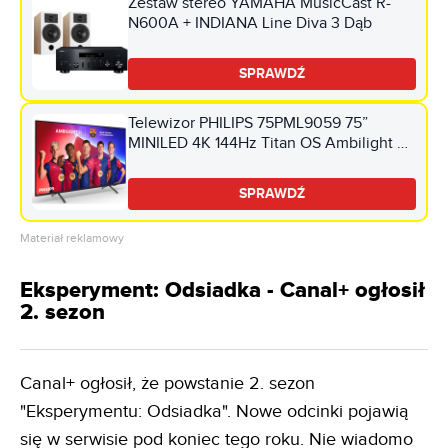
Zestaw stereo YAMAHA MusicCast R-
N600A + INDIANA Line Diva 3 Dąb
SPRAWDŹ
Telewizor PHILIPS 75PML9059 75”
MINILED 4K 144Hz Titan OS Ambilight 3
Dolby Atmos HDMI 2.1
SPRAWDŹ
Materiał reklamowy
Eksperyment: Odsiadka - Canal+ ogłosił
2. sezon
Canal+ ogłosił, że powstanie 2. sezon
"Eksperymentu: Odsiadka". Nowe odcinki pojawią
się w serwisie pod koniec tego roku. Nie wiadomo