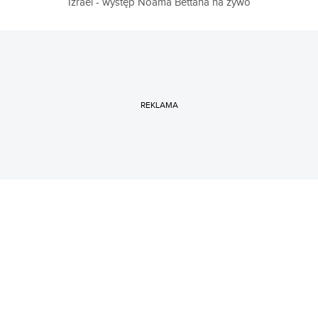
Izrael - występ Noama Bettana na żywo
REKLAMA