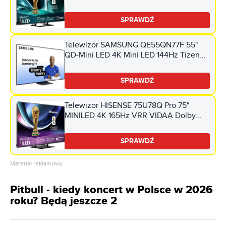
Dolby Atmos HDMI 2.1
SPRAWDŹ
Telewizor SAMSUNG QE55QN77F 55"
QD-Mini LED 4K Mini LED 144Hz Tizen
TV HDMI 2.1
SPRAWDŹ
Telewizor HISENSE 75U78Q Pro 75"
MINILED 4K 165Hz VRR VIDAA Dolby
Vision Dolby Atmos HDMI 2.1
SPRAWDŹ
Materiał reklamowy
Pitbull - kiedy koncert w Polsce w 2026
roku? Będą jeszcze 2