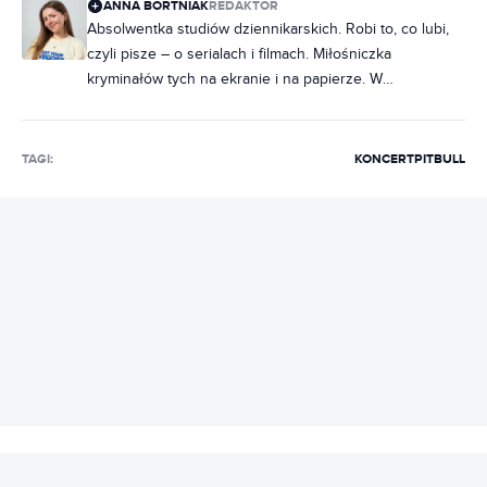
ANNA BORTNIAK
REDAKTOR
Absolwentka studiów dziennikarskich. Robi to, co lubi,
czyli pisze – o serialach i filmach. Miłośniczka
kryminałów tych na ekranie i na papierze. W
słuchawkach raczej rap, ale często też metal. Na co
dzień poukładana, chociaż często zdarza jej się
nabałaganić w słowach. Zakochana w Norwegii, dobrej,
TAGI:
KONCERT
PITBULL
czarnej kawie i świeczkach z Pepco. Uwielbia rozmawiać
i słuchać ludzi, dlatego marzy jej się napisanie
reportażu, tylko jeszcze nie wie, o czym.
REKLAMA