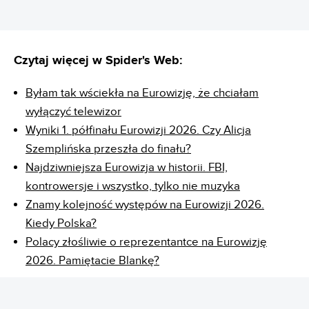
Czytaj więcej w Spider's Web:
Byłam tak wściekła na Eurowizję, że chciałam
wyłączyć telewizor
Wyniki 1. półfinału Eurowizji 2026. Czy Alicja
Szemplińska przeszła do finału?
Najdziwniejsza Eurowizja w historii. FBI,
kontrowersje i wszystko, tylko nie muzyka
Znamy kolejność występów na Eurowizji 2026.
Kiedy Polska?
Polacy złośliwie o reprezentantce na Eurowizję
2026. Pamiętacie Blankę?