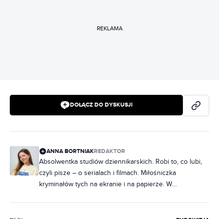
REKLAMA
DOŁĄCZ DO DYSKUSJI
ANNA BORTNIAK
REDAKTOR
Absolwentka studiów dziennikarskich. Robi to, co lubi,
czyli pisze – o serialach i filmach. Miłośniczka
kryminałów tych na ekranie i na papierze. W
słuchawkach raczej rap, ale często też metal. Na co
dzień poukładana, chociaż często zdarza jej się
nabałaganić w słowach. Zakochana w Norwegii, dobrej,