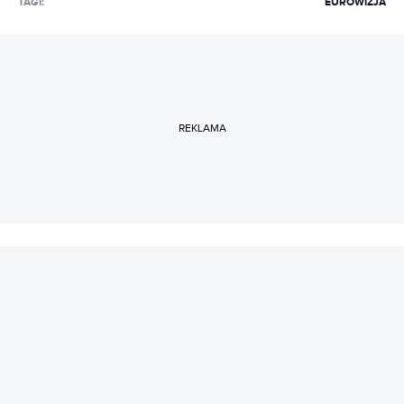
TAGI:
EUROWIZJA
czarnej kawie i świeczkach z Pepco. Uwielbia rozmawiać
i słuchać ludzi, dlatego marzy jej się napisanie
reportażu, tylko jeszcze nie wie, o czym.
REKLAMA