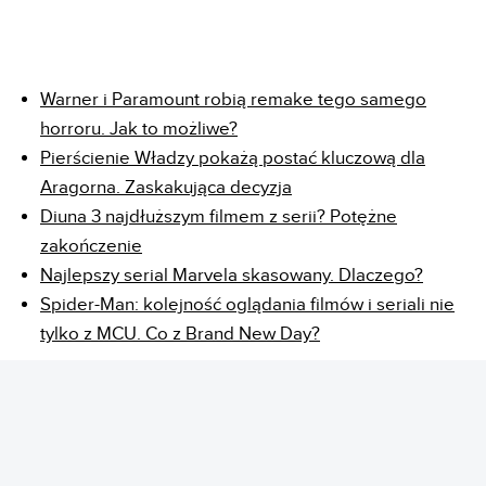
Warner i Paramount robią remake tego samego
horroru. Jak to możliwe?
Pierścienie Władzy pokażą postać kluczową dla
Aragorna. Zaskakująca decyzja
Diuna 3 najdłuższym filmem z serii? Potężne
zakończenie
Najlepszy serial Marvela skasowany. Dlaczego?
Spider-Man: kolejność oglądania filmów i seriali nie
tylko z MCU. Co z Brand New Day?
REKLAMA