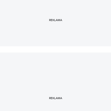
historię kina”. Zdarzyło mu się też publikować
opowiadania. Znajdziecie je m.in. w antologiach „Mapa
Cieni” i „Sny umarłych. Polski rocznik weird fiction 2020.
Tom 2”.
REKLAMA
REKLAMA