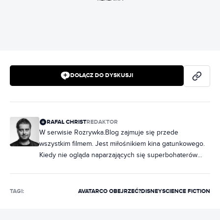
DOŁĄCZ DO DYSKUSJI
RAFAŁ CHRIST
REDAKTOR
W serwisie Rozrywka.Blog zajmuje się przede
wszystkim filmem. Jest miłośnikiem kina gatunkowego.
Kiedy nie ogląda naparzających się superbohaterów
Marvela, to prawdopodobnie rozpływa się nad
eksploatacyjną obskurą. Poza tym jego teksty można
znaleźć m.in. w „Kinie”, „Netfilmie” czy „Magazynie
TAGI:
AVATAR
CO OBEJRZEĆ?
DISNEY
SCIENCE FICTION
filmowym”. Jest współautorem monografii „Europejskie
kino gatunków 2” i leksykonu „1000 filmów, które tworzą