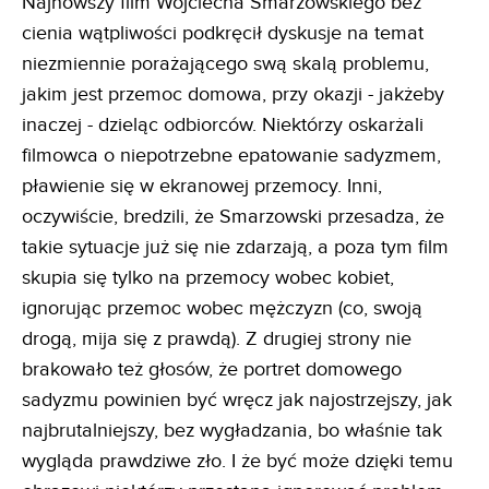
Najnowszy film Wojciecha Smarzowskiego bez
cienia wątpliwości podkręcił dyskusje na temat
niezmiennie porażającego swą skalą problemu,
jakim jest przemoc domowa, przy okazji - jakżeby
inaczej - dzieląc odbiorców. Niektórzy oskarżali
filmowca o niepotrzebne epatowanie sadyzmem,
pławienie się w ekranowej przemocy. Inni,
oczywiście, bredzili, że Smarzowski przesadza, że
takie sytuacje już się nie zdarzają, a poza tym film
skupia się tylko na przemocy wobec kobiet,
ignorując przemoc wobec mężczyzn (co, swoją
drogą, mija się z prawdą). Z drugiej strony nie
brakowało też głosów, że portret domowego
sadyzmu powinien być wręcz jak najostrzejszy, jak
najbrutalniejszy, bez wygładzania, bo właśnie tak
wygląda prawdziwe zło. I że być może dzięki temu