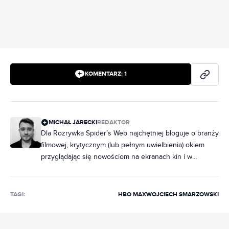
KOMENTARZ:
1
MICHAŁ JARECKI
REDAKTOR
Dla Rozrywka Spider’s Web najchętniej bloguje o branży
filmowej, krytycznym (lub pełnym uwielbienia) okiem
przyglądając się nowościom na ekranach kin i w
serwisach streamingowych. Kinoman, filmoznawca,
szczerze miłujący zarówno arthouse, jak i
naszpikowane akcją popcorniaki. Niemal cały swój czas
TAGI:
HBO MAX
WOJCIECH SMARZOWSKI
wolny poświęca kulturze w najróżniejszych jej formach.
Wciąż dokształca się filmoznawczo; o sztukach
wizualnych pisze od lat, początkowo raczej