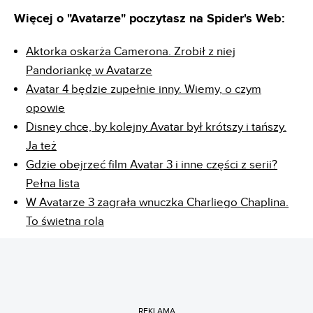
Więcej o "Avatarze" poczytasz na Spider's Web:
Aktorka oskarża Camerona. Zrobił z niej
Pandoriankę w Avatarze
Avatar 4 będzie zupełnie inny. Wiemy, o czym
opowie
Disney chce, by kolejny Avatar był krótszy i tańszy.
Ja też
Gdzie obejrzeć film Avatar 3 i inne części z serii?
Pełna lista
W Avatarze 3 zagrała wnuczka Charliego Chaplina.
To świetna rola
REKLAMA