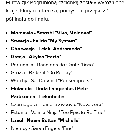
Eurowizji? Pogrubioną czcionką zostały wyróżnione
kraje, którym udało się pomyślnie przejść z 1.
półfinału do finału:
Mołdawia - Satoshi "Viva, Moldova!"
Szwecja - Felicia "My System"
Chorwacja - Lelek "Andromeda"
Grecja - Akylas "Ferto"
Portugalia - Bandidos do Cante "Rosa"
Gruzja - Bzikebi "On Replay"
Włochy - Sal Da Vinci "Per sempre si"
Finlandia - Linda Lampenius i Pete
Parkkonen "Liekinheitin"
Czarnogóra - Tamara Zivković "Nova zora"
Estonia - Vanilla Ninja "Too Epic to Be True"
Izrael - Noam Bettan "Michelle"
Niemcy - Sarah Engels "Fire"