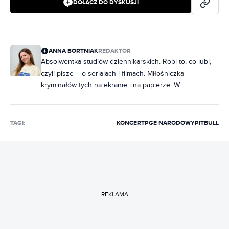
DOŁĄCZ DO DYSKUSJI
ANNA BORTNIAK
REDAKTOR
Absolwentka studiów dziennikarskich. Robi to, co lubi,
czyli pisze – o serialach i filmach. Miłośniczka
kryminałów tych na ekranie i na papierze. W
słuchawkach raczej rap, ale często też metal. Na co
dzień poukładana, chociaż często zdarza jej się
nabałaganić w słowach. Zakochana w Norwegii, dobrej,
TAGI:
KONCERT
PGE NARODOWY
PITBULL
czarnej kawie i świeczkach z Pepco. Uwielbia rozmawiać
i słuchać ludzi, dlatego marzy jej się napisanie
reportażu, tylko jeszcze nie wie, o czym.
REKLAMA