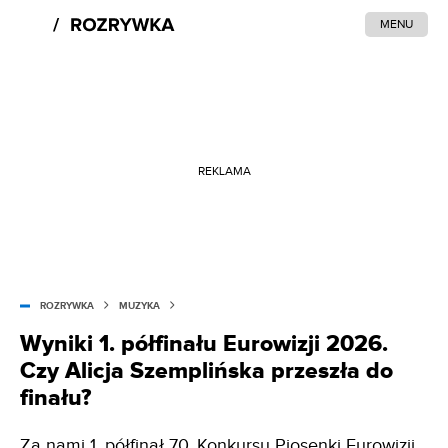
MENU
REKLAMA
ROZRYWKA
MUZYKA
Wyniki 1. półfinału Eurowizji 2026.
Czy Alicja Szemplińska przeszła do
finału?
Za nami 1. półfinał 70. Konkursu Piosenki Eurowizji,