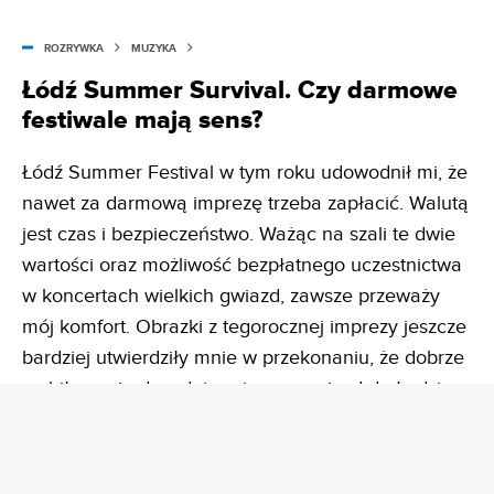
ROZRYWKA
MUZYKA
Łódź Summer Survival. Czy darmowe
festiwale mają sens?
Łódź Summer Festival w tym roku udowodnił mi, że
nawet za darmową imprezę trzeba zapłacić. Walutą
jest czas i bezpieczeństwo. Ważąc na szali te dwie
wartości oraz możliwość bezpłatnego uczestnictwa
w koncertach wielkich gwiazd, zawsze przeważy
mój komfort. Obrazki z tegorocznej imprezy jeszcze
bardziej utwierdziły mnie w przekonaniu, że dobrze
zrobiłam, nie decydując się na przyjazd do Łodzi.
DODAJ DO ULUBIONYCH W GOOGLE