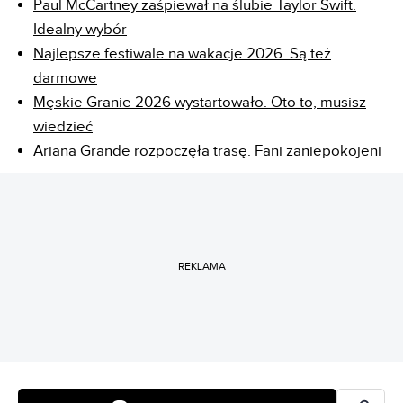
Paul McCartney zaśpiewał na ślubie Taylor Swift.
Idealny wybór
Najlepsze festiwale na wakacje 2026. Są też
darmowe
Męskie Granie 2026 wystartowało. Oto to, musisz
wiedzieć
Ariana Grande rozpoczęła trasę. Fani zaniepokojeni
REKLAMA