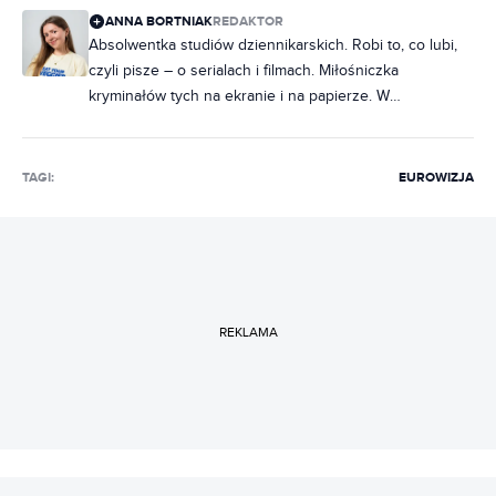
ANNA BORTNIAK
REDAKTOR
Absolwentka studiów dziennikarskich. Robi to, co lubi,
czyli pisze – o serialach i filmach. Miłośniczka
kryminałów tych na ekranie i na papierze. W
słuchawkach raczej rap, ale często też metal. Na co
dzień poukładana, chociaż często zdarza jej się
nabałaganić w słowach. Zakochana w Norwegii, dobrej,
TAGI:
EUROWIZJA
czarnej kawie i świeczkach z Pepco. Uwielbia rozmawiać
i słuchać ludzi, dlatego marzy jej się napisanie
reportażu, tylko jeszcze nie wie, o czym.
REKLAMA