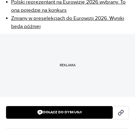
Polski reprezentant na Eurowizję 2026 wybrany. To
ona pojedzie na konkurs
Zmiany w preselekcjach do Eurowizji 2026. Wyniki
będą później
REKLAMA
DOŁĄCZ DO DYSKUSJI