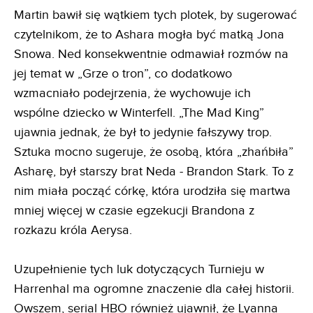
Martin bawił się wątkiem tych plotek, by sugerować
czytelnikom, że to Ashara mogła być matką Jona
Snowa. Ned konsekwentnie odmawiał rozmów na
jej temat w „Grze o tron”, co dodatkowo
wzmacniało podejrzenia, że wychowuje ich
wspólne dziecko w Winterfell. „The Mad King”
ujawnia jednak, że był to jedynie fałszywy trop.
Sztuka mocno sugeruje, że osobą, która „zhańbiła”
Asharę, był starszy brat Neda - Brandon Stark. To z
nim miała począć córkę, która urodziła się martwa
mniej więcej w czasie egzekucji Brandona z
rozkazu króla Aerysa.
Uzupełnienie tych luk dotyczących Turnieju w
Harrenhal ma ogromne znaczenie dla całej historii.
Owszem, serial HBO również ujawnił, że Lyanna