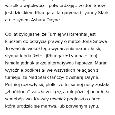
wszelkie wątpliwości, potwierdzając, że Jon Snow
jest dzieckiem Rhaegara Targaryena i Lyanny Stark,
a nie synem Ashary Dayne.
Od lat było jasne, że Turniej w Harrenhal jest
kluczem do odkrycia prawdy o matce Jona Snowa.
To właśnie wokół tego wydarzenia narodziła się
słynna teoria R+L=J (Rhaegar + Lyanna = Jon).
Istniała jednak także alternatywna hipoteza. Martin
wyraźnie podkreślał we wszystkich relacjach z
turnieju, że Ned Stark tańczył z Asharą Dayne.
Później rozeszły się plotki, że tej samej nocy została
„zhańbiona”, zaszła w ciążę, a rok później popełniła
samobójstwo. Krążyły również pogłoski o córce,
która urodziła się martwa, lub porwanym synu.