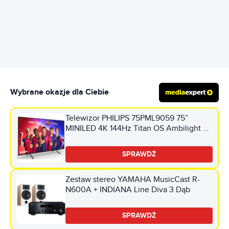
REKLAMA
Wybrane okazje dla Ciebie
Telewizor PHILIPS 75PML9059 75”
MINILED 4K 144Hz Titan OS Ambilight 3
Dolby Atmos HDMI 2.1
SPRAWDŹ
Zestaw stereo YAMAHA MusicCast R-
N600A + INDIANA Line Diva 3 Dąb
SPRAWDŹ