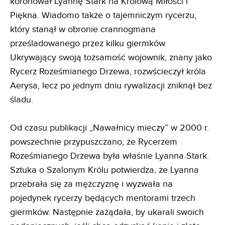
koronował Lyannę Stark na Królową Miłości i
Piękna. Wiadomo także o tajemniczym rycerzu,
który stanął w obronie crannogmana
prześladowanego przez kilku giermków.
Ukrywający swoją tożsamość wojownik, znany jako
Rycerz Roześmianego Drzewa, rozwścieczył króla
Aerysa, lecz po jednym dniu rywalizacji zniknął bez
śladu.
Od czasu publikacji „Nawałnicy mieczy” w 2000 r.
powszechnie przypuszczano, że Rycerzem
Roześmianego Drzewa była właśnie Lyanna Stark.
Sztuka o Szalonym Królu potwierdza, że Lyanna
przebrała się za mężczyznę i wyzwała na
pojedynek rycerzy będących mentorami trzech
giermków. Następnie zażądała, by ukarali swoich