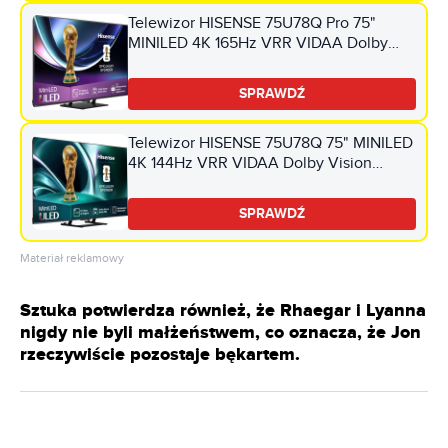
Telewizor HISENSE 75U78Q Pro 75"
MINILED 4K 165Hz VRR VIDAA Dolby
Vision Dolby Atmos HDMI 2.1
SPRAWDŹ
Telewizor HISENSE 75U78Q 75" MINILED
4K 144Hz VRR VIDAA Dolby Vision
Dolby Atmos HDMI 2.1
SPRAWDŹ
Materiał reklamowy
Sztuka potwierdza również, że Rhaegar i Lyanna
nigdy nie byli małżeństwem, co oznacza, że Jon
rzeczywiście pozostaje bękartem.