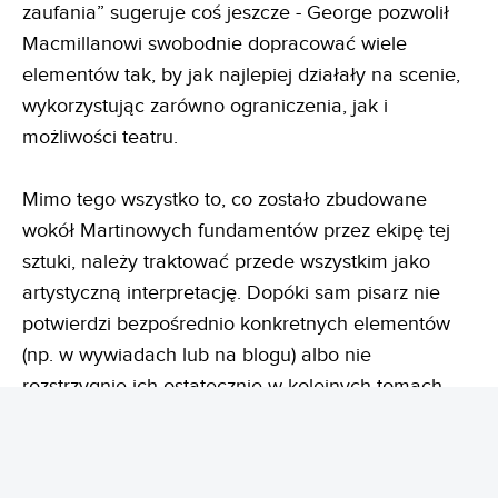
zaufania” sugeruje coś jeszcze - George pozwolił
Macmillanowi swobodnie dopracować wiele
elementów tak, by jak najlepiej działały na scenie,
wykorzystując zarówno ograniczenia, jak i
możliwości teatru.
Mimo tego wszystko to, co zostało zbudowane
wokół Martinowych fundamentów przez ekipę tej
sztuki, należy traktować przede wszystkim jako
artystyczną interpretację. Dopóki sam pisarz nie
potwierdzi bezpośrednio konkretnych elementów
(np. w wywiadach lub na blogu) albo nie
rozstrzygnie ich ostatecznie w kolejnych tomach
Pieśni Lodu i Ognia, pozostaną one jedynie
teatralną perspektywą.