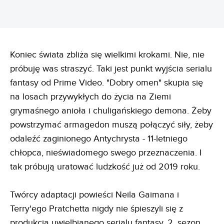
Koniec świata zbliża się wielkimi krokami. Nie, nie
próbuję was straszyć. Taki jest punkt wyjścia serialu
fantasy od Prime Video. "Dobry omen" skupia się
na losach przywykłych do życia na Ziemi
grymaśnego anioła i chuligańskiego demona. Żeby
powstrzymać armagedon muszą połączyć siły, żeby
odaleźć zaginionego Antychrysta - 11-letniego
chłopca, nieświadomego swego przeznaczenia. I
tak próbują uratować ludzkość już od 2019 roku.
Twórcy adaptacji powieści Neila Gaimana i
Terry'ego Pratchetta nigdy nie śpieszyli się z
produkcją uwielbianego serialu fantasy. 2. sezon