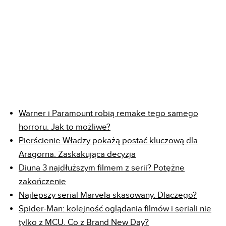
Warner i Paramount robią remake tego samego
horroru. Jak to możliwe?
Pierścienie Władzy pokażą postać kluczową dla
Aragorna. Zaskakująca decyzja
Diuna 3 najdłuższym filmem z serii? Potężne
zakończenie
Najlepszy serial Marvela skasowany. Dlaczego?
Spider-Man: kolejność oglądania filmów i seriali nie
tylko z MCU. Co z Brand New Day?