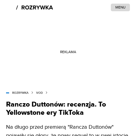
MENU
REKLAMA
ROZRYWKA
VOD
Ranczo Duttonów: recenzja. To
Yellowstone ery TikToka
Na długo przed premierą "Rancza Duttonów"
pojawiły się głosy, że nowy sequel to w swej istocie