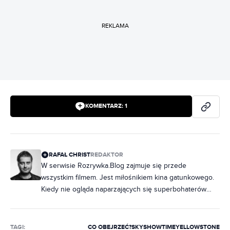
REKLAMA
KOMENTARZ:
1
RAFAŁ CHRIST
REDAKTOR
W serwisie Rozrywka.Blog zajmuje się przede
wszystkim filmem. Jest miłośnikiem kina gatunkowego.
Kiedy nie ogląda naparzających się superbohaterów
Marvela, to prawdopodobnie rozpływa się nad
eksploatacyjną obskurą. Poza tym jego teksty można
znaleźć m.in. w „Kinie”, „Netfilmie” czy „Magazynie
TAGI:
CO OBEJRZEĆ?
SKYSHOWTIME
YELLOWSTONE