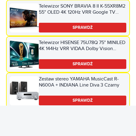
Telewizor SONY BRAVIA 8 II K-55XR8M2
55" OLED 4K 120Hz VRR Google TV
Dolby Atmos Dolby Vision HDMI 2.1
SPRAWDŹ
Telewizor HISENSE 75U78Q 75" MINILED
4K 144Hz VRR VIDAA Dolby Vision
Dolby Atmos HDMI 2.1
SPRAWDŹ
Zestaw stereo YAMAHA MusicCast R-
N600A + INDIANA Line Diva 3 Czarny
SPRAWDŹ
Zestaw stereo YAMAHA MusicCast R-
N600A + INDIANA Line Diva 3 Dąb