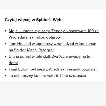
Czytaj więcej w Spider's Web:
Moja ulubiona stylizacja Zendayi kosztowała 100 zł.
Wyglądała jak milion dolarów
Tom Holland w tajemnicy wziął udział w konkursie
na Spider-Mana. Przegrał
Diuna poleci w telewizji. Zwróćcie uwagę na ten
detal
Finał Euforii był niezły. A jednak niesmak pozostał
To ostateczny koniec Euforii. Całe szczęście