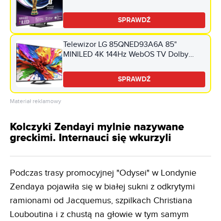
Vision Dolby Atmos HDMI 2.1
SPRAWDŹ
Telewizor LG 85QNED93A6A 85"
MINILED 4K 144Hz WebOS TV Dolby
Vision Dolby Atmos HDMI 2.1
SPRAWDŹ
Materiał reklamowy
Kolczyki Zendayi mylnie nazywane
greckimi. Internauci się wkurzyli
Podczas trasy promocyjnej "Odysei" w Londynie
Zendaya pojawiła się w białej sukni z odkrytymi
ramionami od Jacquemus, szpilkach Christiana
Louboutina i z chustą na głowie w tym samym