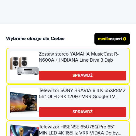
Wybrane okazje dla Ciebie
Zestaw stereo YAMAHA MusicCast R-
N600A + INDIANA Line Diva 3 Dąb
SPRAWDŹ
Telewizor SONY BRAVIA 8 II K-55XR8M2
55" OLED 4K 120Hz VRR Google TV
Dolby Atmos Dolby Vision HDMI 2.1
SPRAWDŹ
Telewizor HISENSE 65U78Q Pro 65"
MINILED 4K 165Hz VRR VIDAA Dolby