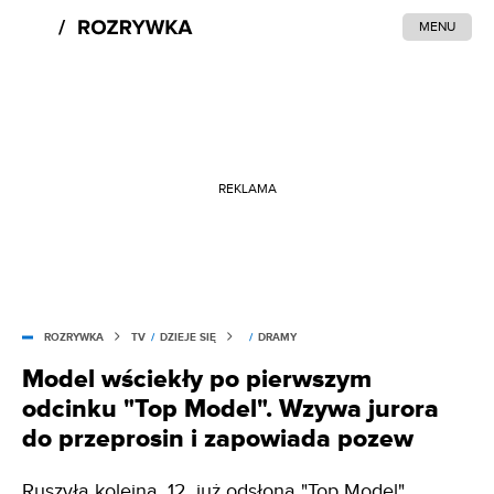
MENU
REKLAMA
ROZRYWKA
TV
/
DZIEJE SIĘ
/
DRAMY
Model wściekły po pierwszym
odcinku "Top Model". Wzywa jurora
do przeprosin i zapowiada pozew
Ruszyła kolejna, 12. już odsłona "Top Model".