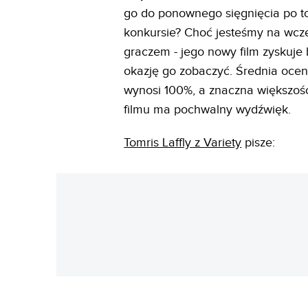
go do ponownego sięgnięcia po to
konkursie? Choć jesteśmy na wcze
graczem - jego nowy film zyskuje 
okazję go zobaczyć. Średnia ocen 
wynosi 100%, a znaczna większo
filmu ma pochwalny wydźwięk.
Tomris Laffly z Variety
pisze: