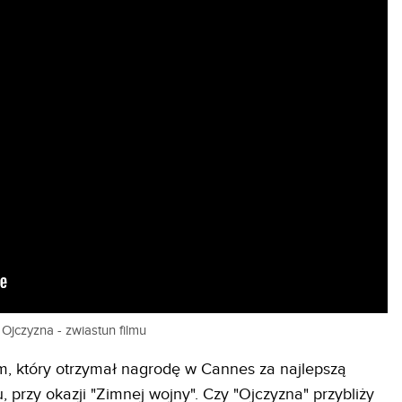
Ojczyzna - zwiastun filmu
m, który otrzymał nagrodę w Cannes za najlepszą
u, przy okazji "Zimnej wojny". Czy "Ojczyzna" przybliży