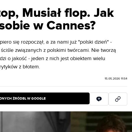
op, Musiał flop. Jak
 sobie w Cannes?
ero się rozpoczął, a za nami już "polski dzień" -
ściśle związanych z polskimi twórcami. Nie tworzą
dzi o jakość - jeden z nich jest obiektem wielu
rytyków z błotem.
15.05.2026 11:54
IONYCH ŹRÓDEŁ W GOOGLE