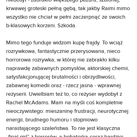
krwawej groteski pełną gębą, tak jakby Raimi mimo
wszystko nie chciał w pełni zaczerpnąć ze swoich
b-klasowych korzeni. Szkoda.
Mimo tego funduje widzom kupę frajdy. To wciąż
rozrywkowa, fantastycznie przerysowana, nieco
horrorowa rozrywka, w której nie zabrakło kilku
naprawdę zabawnych pomysłów, aktorskiej chemii,
satysfakcjonującej brutalności i obrzydliwości,
zabawnej komedii oraz - rzecz jasna - wprawnej
reżyserii. Uwielbiam też to, co reżyser wydobył z
Rachel McAdams. Mam na myśli coś kompletnie
nieoczywistego: mieszaninę frustracji, neurotycznej
energii, brudnego humoru i stopniowo
narastającego szaleństwa. To nie jest klasyczna
„final girl” z horrorów, a bohaterka coraz bardziej