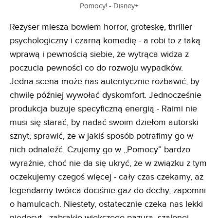
Pomocy! - Disney+
Reżyser miesza bowiem horror, groteskę, thriller
psychologiczny i czarną komedię - a robi to z taką
wprawą i pewnością siebie, że wytrąca widza z
poczucia pewności co do rozwoju wypadków.
Jedna scena może nas autentycznie rozbawić, by
chwilę później wywołać dyskomfort. Jednocześnie
produkcja buzuje specyficzną energią - Raimi nie
musi się starać, by nadać swoim dziełom autorski
sznyt, sprawić, że w jakiś sposób potrafimy go w
nich odnaleźć. Czujemy go w „Pomocy” bardzo
wyraźnie, choć nie da się ukryć, że w związku z tym
oczekujemy czegoś więcej - cały czas czekamy, aż
legendarny twórca dociśnie gaz do dechy, zapomni
o hamulcach. Niestety, ostatecznie czeka nas lekki
niedosyt - zabrakło większego pazura, szalonej,