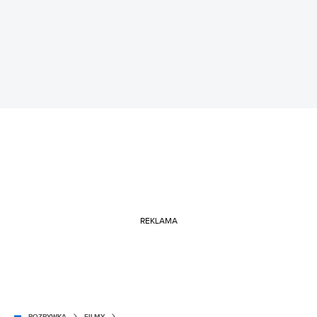
REKLAMA
ROZRYWKA
FILMY