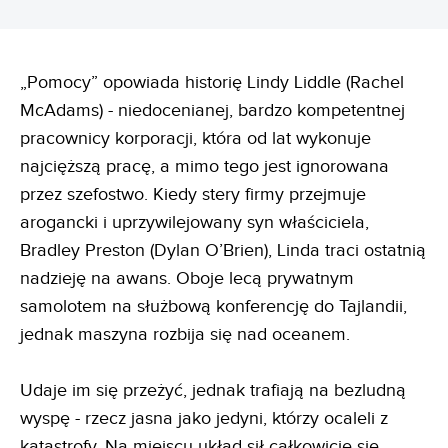
„Pomocy” opowiada historię Lindy Liddle (Rachel
McAdams) - niedocenianej, bardzo kompetentnej
pracownicy korporacji, która od lat wykonuje
najcięższą pracę, a mimo tego jest ignorowana
przez szefostwo. Kiedy stery firmy przejmuje
arogancki i uprzywilejowany syn właściciela,
Bradley Preston (Dylan O’Brien), Linda traci ostatnią
nadzieję na awans. Oboje lecą prywatnym
samolotem na służbową konferencję do Tajlandii,
jednak maszyna rozbija się nad oceanem.
Udaje im się przeżyć, jednak trafiają na bezludną
wyspę - rzecz jasna jako jedyni, którzy ocaleli z
katastrofy. Na miejscu układ sił całkowicie się