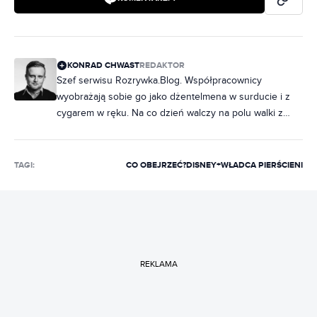
KONRAD CHWAST
REDAKTOR
Szef serwisu Rozrywka.Blog. Współpracownicy
wyobrażają sobie go jako dżentelmena w surducie i z
cygarem w ręku. Na co dzień walczy na polu walki z
brakiem kultury, prowadząc Rozrywka.Blog. Specjalista
od seriali i ich historii. Kocha dobre fabuły również w
komiksach i animacji. W wolnych chwilach gra w gry bez
TAGI:
CO OBEJRZEĆ?
DISNEY+
WŁADCA PIERŚCIENI
prądu, maluje figurki. Wcześniej zajmował się zawodowo
grami planszowymi, pracował branży PR i marketingu
internetowym.
REKLAMA