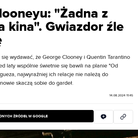
Clooneyu: "Żadna z
 kina". Gwiazdor źle
ę
 się wydawać, że George Clooney i Quentin Tarantino
ed laty wspólnie świetnie się bawili na planie "Od
gueza, najwyraźniej ich relacje nie należą do
anowie skaczą sobie do gardeł.
14.08.2024 11:45
IONYCH ŹRÓDEŁ W GOOGLE