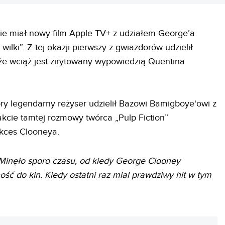
ie miał nowy film Apple TV+ z udziałem George’a
wilki”. Z tej okazji pierwszy z gwiazdorów udzielił
, że wciąż jest zirytowany wypowiedzią Quentina
óry legendarny reżyser udzielił Bazowi Bamigboye'owi z
akcie tamtej rozmowy twórca „Pulp Fiction”
kces Clooneya.
) Minęło sporo czasu, od kiedy George Clooney
ość do kin. Kiedy ostatni raz mial prawdziwy hit w tym