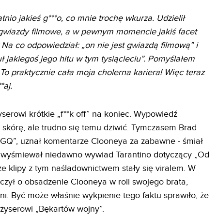
nio jakieś g***o, co mnie trochę wkurza. Udzielił
gwiazdy filmowe, a w pewnym momencie jakiś facet
 Na co odpowiedział: „on nie jest gwiazdą filmową” i
ł jakiegoś jego hitu w tym tysiącleciu”. Pomyślałem
? To praktycznie cała moja cholerna kariera! Więc teraz
**aj.
serowi krótkie „f**k off” na koniec. Wypowiedź
 skórę, ale trudno się temu dziwić. Tymczasem Brad
 „GQ”, uznał komentarze Clooneya za zabawne - śmiał
ry wyśmiewał niedawno wywiad Tarantino dotyczący „Od
e klipy z tym naśladownictwem stały się viralem. W
lczył o obsadzenie Clooneya w roli swojego brata,
bni. Być może właśnie wykpienie tego faktu sprawiło, że
żyserowi „Bękartów wojny”.