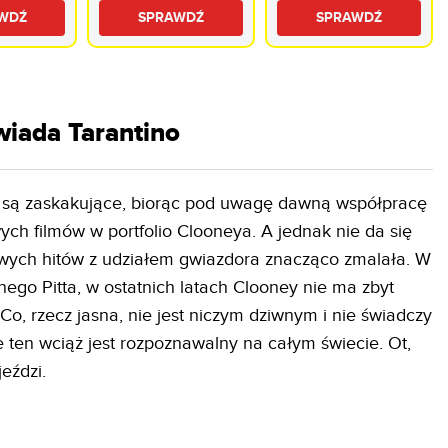
ED 4K
WebOS TV Dolby
INDIANA Line Diva
WDŹ
SPRAWDŹ
SPRAWDŹ
 Tizen
Vision Dolby Atmos
3 Dąb
Atmos
HDMI 2.1
iada Tarantino
 są zaskakujące, biorąc pod uwagę dawną współpracę
ch filmów w portfolio Clooneya. A jednak nie da się
iwych hitów z udziałem gwiazdora znacząco zmalała. W
go Pitta, w ostatnich latach Clooney nie ma zbyt
o, rzecz jasna, nie jest niczym dziwnym i nie świadczy
 że ten wciąż jest rozpoznawalny na całym świecie. Ot,
jeździ.