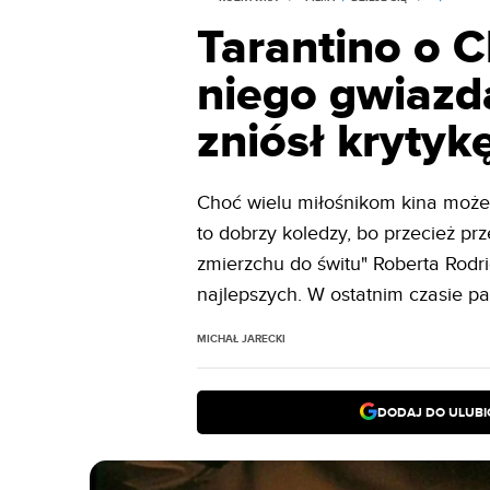
Tarantino o 
niego gwiazda
zniósł krytyk
Choć wielu miłośnikom kina może
to dobrzy koledzy, bo przecież prz
zmierzchu do świtu" Roberta Rodri
najlepszych. W ostatnim czasie p
MICHAŁ JARECKI
DODAJ DO ULUB