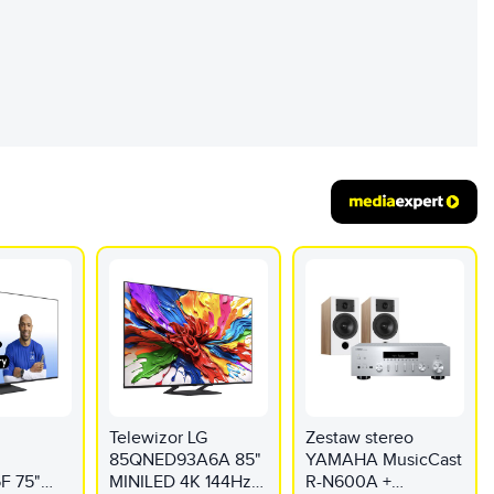
REKLAMA
Telewizor LG
Zestaw stereo
85QNED93A6A 85"
YAMAHA MusicCast
F 75"
MINILED 4K 144Hz
R-N600A +