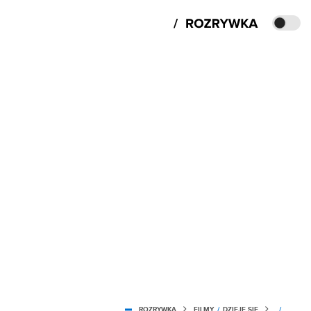
ROZRYWKA
FILMY
/
DZIEJE SIĘ
/