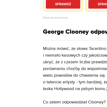
QD-Mini LED 8K
QD-Mini L
SPRAWDŹ
SPRA
240Hz Tizen TV
144Hz VRR
Dolby Atmos HDMI
TV Dolby 
2.1
HDMI 2.1
Materiał reklamowy
George Clooney odpow
Można mówić, że słowa Tarantino
i niemało kasowych czy jakościowy
ukryć, że z czasem liczba prawdz
porównaniu choćby do wspomniane
wielu powodów do chwalenia się. C
o talencie artysty - tym bardziej,
łaska Hollywood na pstrym koniu 
Co zatem odpowiedział Clooney?