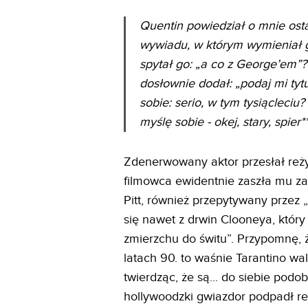
Quentin powiedział o mnie ostat
wywiadu, w którym wymieniał 
spytał go: „a co z George’em”?
dosłownie dodał: „podaj mi tytu
sobie: serio, w tym tysiącleciu
myślę sobie - okej, stary, spier*
Zdenerwowany aktor przesłał reży
filmowca ewidentnie zaszła mu za
Pitt, również przepytywany przez
się nawet z drwin Clooneya, któ
zmierzchu do świtu”. Przypomnę, ż
latach 90. to waśnie Tarantino wa
twierdząc, że są... do siebie podo
hollywoodzki gwiazdor podpadł re