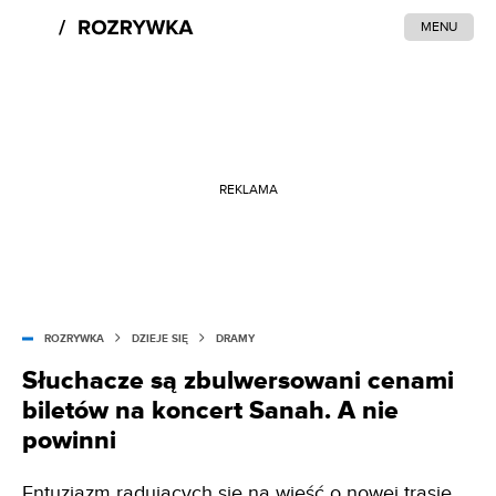
MENU
REKLAMA
ROZRYWKA
DZIEJE SIĘ
DRAMY
Słuchacze są zbulwersowani cenami
biletów na koncert Sanah. A nie
powinni
Entuzjazm radujących się na wieść o nowej trasie