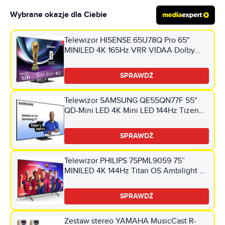
Wybrane okazje dla Ciebie
Telewizor HISENSE 65U78Q Pro 65"
MINILED 4K 165Hz VRR VIDAA Dolby
Vision Dolby Atmos HDMI 2.1
SPRAWDŹ
Telewizor SAMSUNG QE55QN77F 55"
QD-Mini LED 4K Mini LED 144Hz Tizen
TV HDMI 2.1
SPRAWDŹ
Telewizor PHILIPS 75PML9059 75”
MINILED 4K 144Hz Titan OS Ambilight 3
Dolby Atmos HDMI 2.1
SPRAWDŹ
Zestaw stereo YAMAHA MusicCast R-