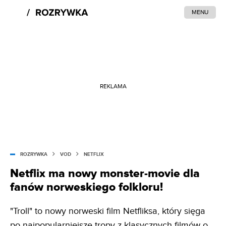
MENU
REKLAMA
ROZRYWKA
VOD
NETFLIX
Netflix ma nowy monster-movie dla
fanów norweskiego folkloru!
"Troll" to nowy norweski film Netfliksa, który sięga
po najpopularniejsze tropy z klasycznych filmów o