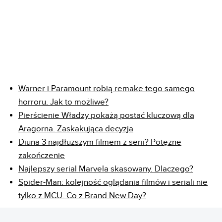
Warner i Paramount robią remake tego samego
horroru. Jak to możliwe?
Pierścienie Władzy pokażą postać kluczową dla
Aragorna. Zaskakująca decyzja
Diuna 3 najdłuższym filmem z serii? Potężne
zakończenie
Najlepszy serial Marvela skasowany. Dlaczego?
Spider-Man: kolejność oglądania filmów i seriali nie
tylko z MCU. Co z Brand New Day?