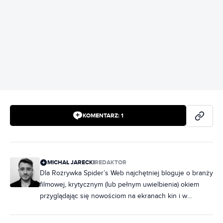
REKLAMA
KOMENTARZ:
1
MICHAŁ JARECKI
REDAKTOR
Dla Rozrywka Spider’s Web najchętniej bloguje o branży
filmowej, krytycznym (lub pełnym uwielbienia) okiem
przyglądając się nowościom na ekranach kin i w
serwisach streamingowych. Kinoman, filmoznawca,
szczerze miłujący zarówno arthouse, jak i