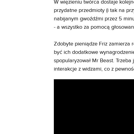
W więzieniu twórca dostaje kolej
przydatne przedmioty (i tak na pr
nabijanym gwoźdźmi przez 5 minut)
- a wszystko za pomocą głosowani
Zdobyte pieniądze Friz zamierza 
być ich dodatkowe wynagrodzenie.
spopularyzował Mr Beast. Trzeba 
interakcje z widzami, co z pewnoś