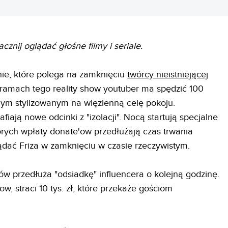
acznij oglądać głośne filmy i seriale.
ie, które polega na zamknięciu
twórcy nieistniejącej
ramach tego reality show youtuber ma spędzić 100
nym stylizowanym na więzienną celę pokoju.
fiają nowe odcinki z "izolacji". Nocą startują specjalne
 których wpłaty donate'ow przedłużają czas trwania
dać Friza w zamknięciu w czasie rzeczywistym.
ów przedłuża "odsiadkę" influencera o kolejną godzinę.
ow, straci 10 tys. zł, które przekaże gościom