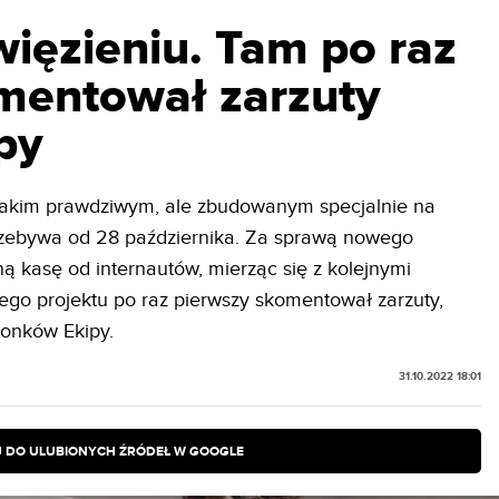
więzieniu. Tam po raz
mentował zarzuty
py
ie takim prawdziwym, ale zbudowanym specjalnie na
przebywa od 28 października. Za sprawą nowego
ą kasę od internautów, mierząc się z kolejnymi
ego projektu po raz pierwszy skomentował zarzuty,
łonków Ekipy.
31.10.2022 18:01
 DO ULUBIONYCH ŹRÓDEŁ W GOOGLE