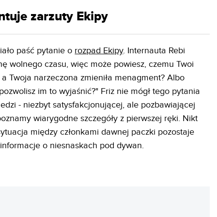
ntuje zarzuty Ekipy
siało paść pytanie o
rozpad Ekipy
. Internauta Rebi
rochę wolnego czasu, więc może powiesz, czemu Twoi
li, a Twoja narzeczona zmieniła menagment? Albo
 pozwolisz im to wyjaśnić?" Friz nie mógł tego pytania
edzi - niezbyt satysfakcjonującej, ale pozbawiającej
poznamy wiarygodne szczegóły z pierwszej ręki. Nikt
 sytuacja między członkami dawnej paczki pozostaje
ć informacje o niesnaskach pod dywan.