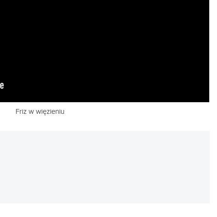
Friz w więzieniu
REKLAMA