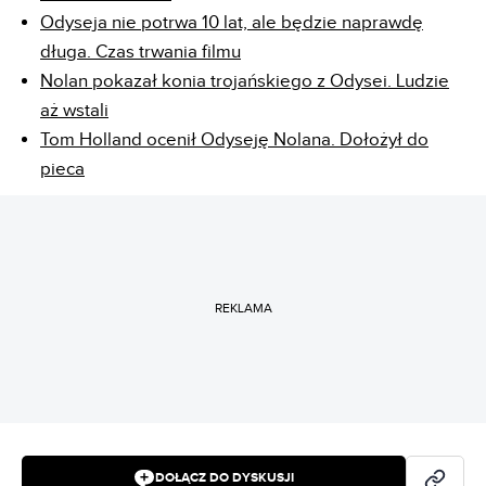
Odyseja nie potrwa 10 lat, ale będzie naprawdę
długa. Czas trwania filmu
Nolan pokazał konia trojańskiego z Odysei. Ludzie
aż wstali
Tom Holland ocenił Odyseję Nolana. Dołożył do
pieca
REKLAMA
DOŁĄCZ DO DYSKUSJI