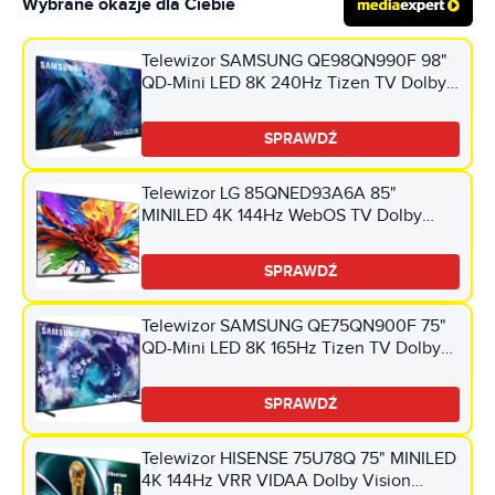
Wybrane okazje dla Ciebie
Telewizor SAMSUNG QE98QN990F 98"
QD-Mini LED 8K 240Hz Tizen TV Dolby
Atmos HDMI 2.1
SPRAWDŹ
Telewizor LG 85QNED93A6A 85"
MINILED 4K 144Hz WebOS TV Dolby
Vision Dolby Atmos HDMI 2.1
SPRAWDŹ
Telewizor SAMSUNG QE75QN900F 75"
QD-Mini LED 8K 165Hz Tizen TV Dolby
Atmos HDMI 2.1
SPRAWDŹ
Telewizor HISENSE 75U78Q 75" MINILED
4K 144Hz VRR VIDAA Dolby Vision