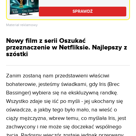
Dolby Atmos HDMI 2.1
SPRAWDŹ
Materiał reklamowy
Nowy film z serii Oszukać
przeznaczenie w Netfliksie. Najlepszy z
szóstki
Zanim zostaną nam przedstawieni właściwi
bohaterowie, jesteśmy świadkami, gdy Iris (Brec
Bassinger) wybiera się na ekskluzywną randkę.
Wszystko zdaje się iść po myśli - jej ukochany się
oświadcza, a jakby tego było mało, na wieść o
ciąży mężczyzna, wbrew temu, co myślała Iris, jest
zachwycony i nie może się doczekać wspólnego
życia. Radosny wieczór zostaje jednak przerwany,