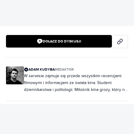
DOŁĄCZ DO DYSKUSJI
ADAM KUDYBA
REDAKTOR
W serwisie zajmuje się przede wszystkim recenzjami
filmowymi i informacjami ze świata kina. Student
dziennikarstwa i politologii. Miłośnik kina grozy, który na
maratony horrorów chodzi rzadziej, niż chciałby.
Wielbiciel musicali, z których piosenki wypełniają
większość playlisty na Spotify. Wcześniej publikował w
TAGI:
CO OBEJRZEĆ?
FILMY NETFLIX
HORRORY
Ostatniej Tawernie oraz Movies Room.