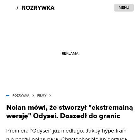
MENU
REKLAMA
ROZRYWKA
FILMY
Nolan mówi, że stworzył "ekstremalną
wersję" Odysei. Doszedł do granic
Premiera "Odysei" już niedługo. Jakby hype train
nie pędził pełną parą, Christopher Nolan dorzuca