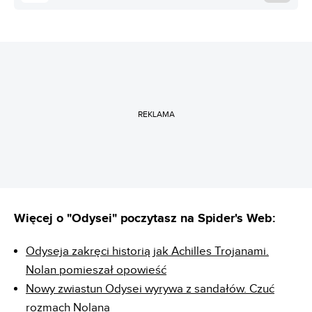
REKLAMA
Więcej o "Odysei" poczytasz na Spider's Web:
Odyseja zakręci historią jak Achilles Trojanami.
Nolan pomieszał opowieść
Nowy zwiastun Odysei wyrywa z sandałów. Czuć
rozmach Nolana