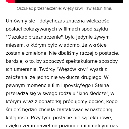
Oszukać przeznaczenie: Więzy krwi - zwiastun filmu
Umówmy się - dotychczas znaczna większość
postaci pokazywanych w filmach spod szyldu
"Oszukać przeznaczenie", była jedynie żywym
mięsem, o którym było wiadomo, że wkrótce
zostanie zmielone. Nie dbaliśmy raczej o postacie,
bardziej o to, by zobaczyć spektakularne sposoby
ich umierania. Twórcy "Więzów krwi" wyszli z
założenia, że jedno nie wyklucza drugiego. W
pewnym momencie film Lipovsky'ego i Steina
przeradza się w swego rodzaju "kino śledcze", w
którym wraz z bohaterką próbujemy dociec, kogo
śmierć będzie chciała zaatakować w następnej
kolejności. Przy tym, postacie nie są tekturowe,
dzięki czemu nawet na poziomie minimalnym nas