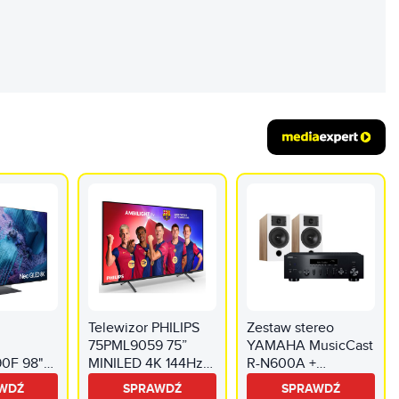
REKLAMA
Telewizor PHILIPS
Zestaw stereo
75PML9059 75”
YAMAHA MusicCast
0F 98"
MINILED 4K 144Hz
R-N600A +
ED 8K
Titan OS Ambilight
INDIANA Line Diva
WDŹ
SPRAWDŹ
SPRAWDŹ