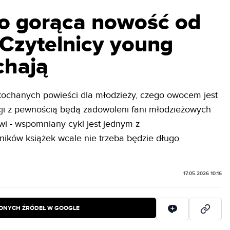
o gorąca nowość od
 Czytelnicy young
chają
kochanych powieści dla młodzieży, czego owocem jest
acji z pewnością będą zadowoleni fani młodzieżowych
wi - wspomniany cykl jest jednym z
śników książek wcale nie trzeba będzie długo
17.05.2026 10:16
IONYCH ŹRÓDEŁ W GOOGLE