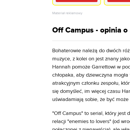
5 Dąb
240Hz Tiz
Dolby Atm
2.1
Materiał reklamowy
Off Campus - opinia o
Bohaterowie należą do dwóch róż
muzyce, z kolei on jest znany jak
Hannah pomoże Garrettowi w podci
chłopaka, aby dziewczyna mogła w
atrakcyjnym członku zespołu, któr
się domyśleć, im więcej czasu Han
uświadamiają sobie, że być może ł
"Off Campus" to serial, który jes
relacji "enemies to lovers" (od wr
połączonej z nienawiścią), ale właś