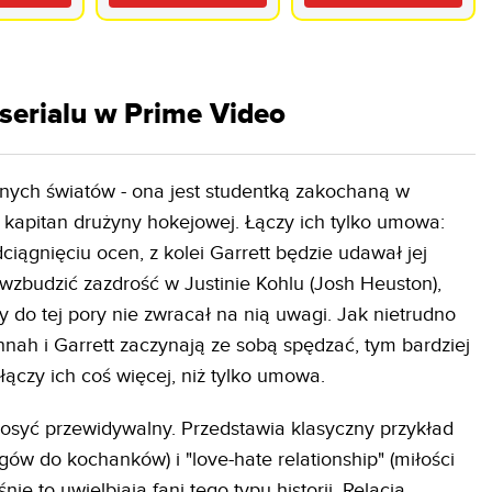
en TV
3 Dolby Atmos
3 Dąb
os HDMI
HDMI 2.1
 serialu w Prime Video
nych światów - ona jest studentką zakochaną w
o kapitan drużyny hokejowej. Łączy ich tylko umowa:
ągnięciu ocen, z kolei Garrett będzie udawał jej
zbudzić zazdrość w Justinie Kohlu (Josh Heuston),
y do tej pory nie zwracał na nią uwagi. Jak nietrudno
nah i Garrett zaczynają ze sobą spędzać, tym bardziej
ączy ich coś więcej, niż tylko umowa.
t dosyć przewidywalny. Przedstawia klasyczny przykład
ogów do kochanków) i "love-hate relationship" (miłości
nie to uwielbiają fani tego typu historii. Relacja