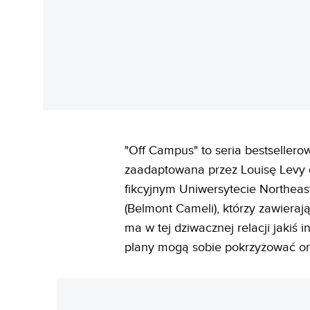
"Off Campus" to seria bestsellero
zaadaptowana przez Louisę Levy d
fikcyjnym Uniwersytecie Northeast
(Belmont Cameli), którzy zawieraj
ma w tej dziwacznej relacji jakiś 
plany mogą sobie pokrzyżować on