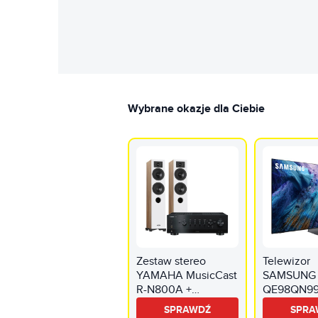
Wybrane okazje dla Ciebie
Zestaw stereo
Telewizor
YAMAHA MusicCast
SAMSUNG
R-N800A +
QE98QN99
INDIANA Line Diva
QD-Mini L
SPRAWDŹ
SPRA