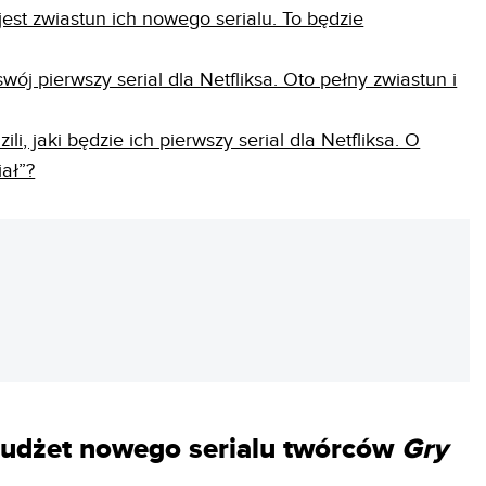
jest zwiastun ich nowego serialu. To będzie
wój pierwszy serial dla Netfliksa. Oto pełny zwiastun i
ili, jaki będzie ich pierwszy serial dla Netfliksa. O
ał”?
REKLAMA
 budżet nowego serialu twórców
Gry