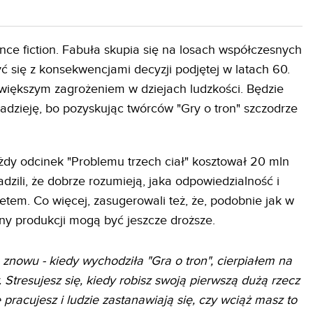
ience fiction. Fabuła skupia się na losach współczesnych
 się z konsekwencjami decyzji podjętej w latach 60.
ajwiększym zagrożeniem w dziejach ludzkości. Będzie
nadzieję, bo pozyskując twórców "Gry o tron" szczodrze
dy odcinek "Problemu trzech ciał" kosztował 20 mln
radzili, że dobrze rozumieją, jaka odpowiedzialność i
etem. Co więcej, zasugerowali też, że, podobnie jak w
ny produkcji mogą być jeszcze droższe.
 znowu - kiedy wychodziła "Gra o tron", cierpiałem na
Stresujesz się, kiedy robisz swoją pierwszą dużą rzecz
hę pracujesz i ludzie zastanawiają się, czy wciąż masz to