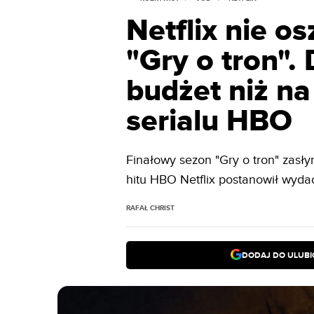
Netflix nie o
"Gry o tron".
budżet niż na
serialu HBO
Finałowy sezon "Gry o tron" zasł
hitu HBO Netflix postanowił wydać
RAFAŁ CHRIST
DODAJ DO ULUB