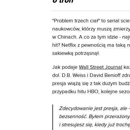
o tron
"Problem trzech ciał" to serial sc
naukowców, którzy muszą zmierzyć
w Chinach. A co za tym idzie - n
hit? Netflix z pewnością ma taką 
sakiewką potrząsnął.
Jak podaje
Wall Street Journal
każ
dol. D.B. Weiss i David Benioff zd
presja wiążą się z tak dużym budż
przypadku hitu HBO, kolejne sezo
Zdecydowanie jest presja, ale -
bezsenność. Byłem przerażony. 
i stresujesz się, kiedy już troc