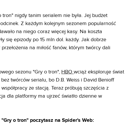
 tron" nigdy tanim serialem nie była. Jej budżet
a odcinek. Z każdym kolejnym sezonem popularność
dawało na niego coraz więcej kasy. Na koszta
ły się epizody po 15 mln dol. każdy. Jak dobrze
 przełożenia na miłość fanów, którym twórcy dali
owego sezonu "Gry o tron",
HBO
wciąż eksploruje świat
 bez twórców serialu, bo D.B. Weiss i David Benioff
 współpracy ze stacją. Teraz próbują szczęścia z
cja dla platformy ma ujrzeć światło dzienne w
"Gry o tron" poczytasz na Spider's Web: