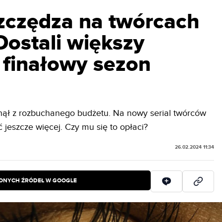
szczędza na twórcach
 Dostali większy
 finałowy sezon
ynął z rozbuchanego budżetu. Na nowy serial twórców
 jeszcze więcej. Czy mu się to opłaci?
26.02.2024 11:34
IONYCH ŹRÓDEŁ W GOOGLE