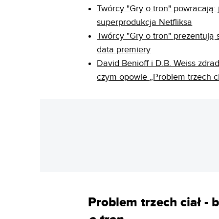
Twórcy "Gry o tron" powracają: 
superprodukcja Netfliksa
Twórcy "Gry o tron" prezentują s
data premiery
David Benioff i D.B. Weiss zdradz
czym opowie „Problem trzech ci
Problem trzech ciał -