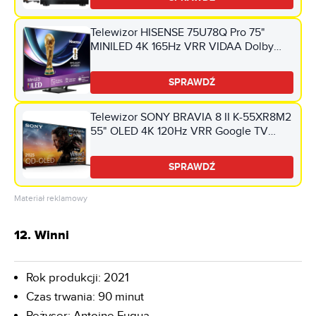
Telewizor HISENSE 75U78Q Pro 75"
MINILED 4K 165Hz VRR VIDAA Dolby
Vision Dolby Atmos HDMI 2.1
SPRAWDŹ
Telewizor SONY BRAVIA 8 II K-55XR8M2
55" OLED 4K 120Hz VRR Google TV
Dolby Atmos Dolby Vision HDMI 2.1
SPRAWDŹ
Materiał reklamowy
12. Winni
Rok produkcji: 2021
Czas trwania: 90 minut
Reżyser: Antoine Fuqua