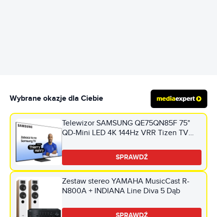
REKLAMA
Wybrane okazje dla Ciebie
Telewizor SAMSUNG QE75QN85F 75"
QD-Mini LED 4K 144Hz VRR Tizen TV
Dolby Atmos HDMI 2.1
SPRAWDŹ
Zestaw stereo YAMAHA MusicCast R-
N800A + INDIANA Line Diva 5 Dąb
SPRAWDŹ