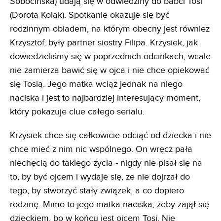
Sobocińska) udają się w odwiedziny do babci Tosi
(Dorota Kolak). Spotkanie okazuje się być
rodzinnym obiadem, na którym obecny jest również
Krzysztof, były partner siostry Filipa. Krzysiek, jak
dowiedzieliśmy się w poprzednich odcinkach, wcale
nie zamierza bawić się w ojca i nie chce opiekować
się Tosią. Jego matka wciąż jednak na niego
naciska i jest to najbardziej interesujący moment,
który pokazuje clue całego serialu.
Krzysiek chce się całkowicie odciąć od dziecka i nie
chce mieć z nim nic wspólnego. On wręcz pała
niechęcią do takiego życia - nigdy nie pisał się na
to, by być ojcem i wydaje się, że nie dojrzał do
tego, by stworzyć stały związek, a co dopiero
rodzinę. Mimo to jego matka naciska, żeby zajął się
dzieckiem, bo w końcu jest ojcem Tosi. Nie