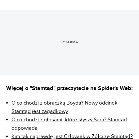
REKLAMA
Więcej o "Stamtąd" przeczytacie na Spider's Web:
O co chodzi z obrączką Boyda? Nowy odcinek
Stamtąd jest zagadkowy
O co chodzi z głosami, które słyszy Sara? Stamtąd
odpowiada
Kim tak naprawdę jest Człowiek w Żółci ze Stamtąd?