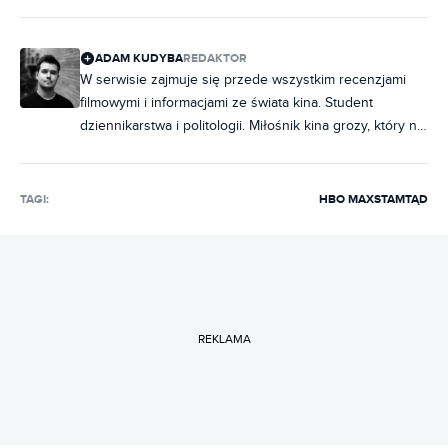
ADAM KUDYBA
REDAKTOR
W serwisie zajmuje się przede wszystkim recenzjami
filmowymi i informacjami ze świata kina. Student
dziennikarstwa i politologii. Miłośnik kina grozy, który na
maratony horrorów chodzi rzadziej, niż chciałby.
Wielbiciel musicali, z których piosenki wypełniają
większość playlisty na Spotify. Wcześniej publikował w
TAGI:
HBO MAX
STAMTĄD
Ostatniej Tawernie oraz Movies Room.
REKLAMA