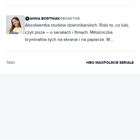
ANNA BORTNIAK
REDAKTOR
Absolwentka studiów dziennikarskich. Robi to, co lubi,
czyli pisze – o serialach i filmach. Miłośniczka
kryminałów tych na ekranie i na papierze. W
słuchawkach raczej rap, ale często też metal. Na co
dzień poukładana, chociaż często zdarza jej się
nabałaganić w słowach. Zakochana w Norwegii, dobrej,
TAGI:
HBO MAX
POLSKIE SERIALE
czarnej kawie i świeczkach z Pepco. Uwielbia rozmawiać
i słuchać ludzi, dlatego marzy jej się napisanie
reportażu, tylko jeszcze nie wie, o czym.
REKLAMA