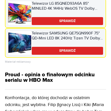
Telewizor LG 85QNED93A6A 85"
MINILED 4K 144Hz WebOS TV Dolby
Vision Dolby Atmos HDMI 2.1
SPRAWDŹ
Telewizor SAMSUNG QE75QN990F 75"
QD-Mini LED 8K 240Hz Tizen TV Dolby
Atmos HDMI 2.1
SPRAWDŹ
Materiał reklamowy
Proud - opinia o finałowym odcinku
serialu w HBO Max
Konfrontacja, do której dochodzi w ostatnim
odcinku, jest wybitna. Filip (Ignacy Liss) i Kiki (Maria