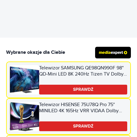
REKLAMA
Wybrane okazje dla Ciebie
Telewizor SAMSUNG QE98QN990F 98"
QD-Mini LED 8K 240Hz Tizen TV Dolby
Atmos HDMI 2.1
SPRAWDŹ
Telewizor HISENSE 75U78Q Pro 75"
MINILED 4K 165Hz VRR VIDAA Dolby
Vision Dolby Atmos HDMI 2.1
SPRAWDŹ