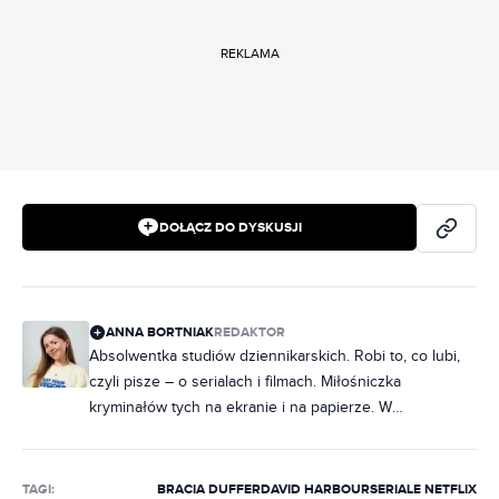
REKLAMA
DOŁĄCZ DO DYSKUSJI
ANNA BORTNIAK
REDAKTOR
Absolwentka studiów dziennikarskich. Robi to, co lubi,
czyli pisze – o serialach i filmach. Miłośniczka
kryminałów tych na ekranie i na papierze. W
słuchawkach raczej rap, ale często też metal. Na co
dzień poukładana, chociaż często zdarza jej się
nabałaganić w słowach. Zakochana w Norwegii, dobrej,
TAGI:
BRACIA DUFFER
DAVID HARBOUR
SERIALE NETFLIX