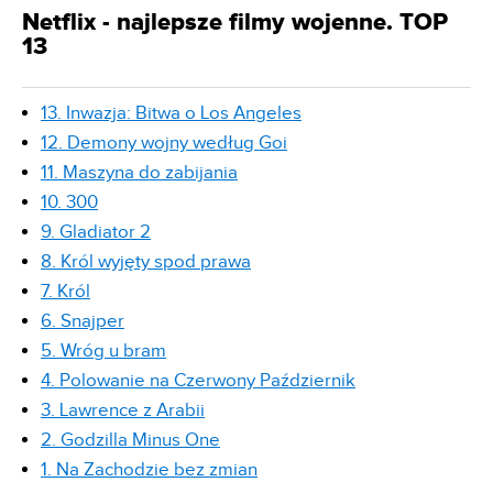
Netflix - najlepsze filmy wojenne. TOP
13
13. Inwazja: Bitwa o Los Angeles
12. Demony wojny według Goi
11. Maszyna do zabijania
10. 300
9. Gladiator 2
8. Król wyjęty spod prawa
7. Król
6. Snajper
5. Wróg u bram
4. Polowanie na Czerwony Październik
3. Lawrence z Arabii
2. Godzilla Minus One
1. Na Zachodzie bez zmian