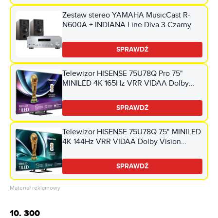
Zestaw stereo YAMAHA MusicCast R-
N600A + INDIANA Line Diva 3 Czarny
SPRAWDŹ
Telewizor HISENSE 75U78Q Pro 75"
MINILED 4K 165Hz VRR VIDAA Dolby
Vision Dolby Atmos HDMI 2.1
SPRAWDŹ
Telewizor HISENSE 75U78Q 75" MINILED
4K 144Hz VRR VIDAA Dolby Vision
Dolby Atmos HDMI 2.1
SPRAWDŹ
Materiał reklamowy
10. 300