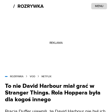
MENU
REKLAMA
ROZRYWKA
VOD
NETFLIX
To nie David Harbour miał grać w
Stranger Things. Rola Hoppera była
dla kogoś innego
Bracia Duffer ujawnili, że David Harbour nie był ich