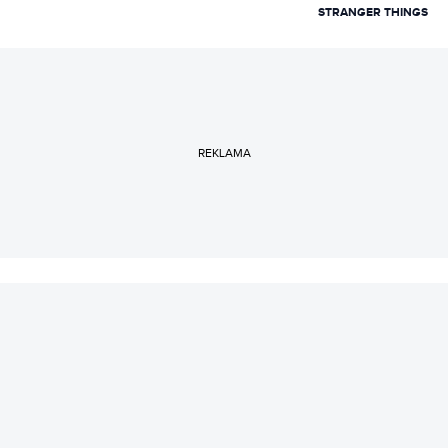
czarnej kawie i świeczkach z Pepco. Uwielbia rozmawiać
STRANGER THINGS
i słuchać ludzi, dlatego marzy jej się napisanie
reportażu, tylko jeszcze nie wie, o czym.
REKLAMA