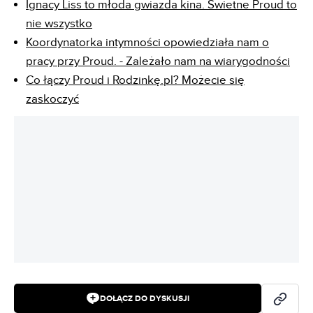
rozwiązali
Takiego serialu w Polsce jeszcze nie było. Proud
jest znakomite
Ignacy Liss to młoda gwiazda kina. Świetne Proud to
nie wszystko
Koordynatorka intymności opowiedziała nam o
pracy przy Proud. - Zależało nam na wiarygodności
Co łączy Proud i Rodzinkę.pl? Możecie się
zaskoczyć
REKLAMA