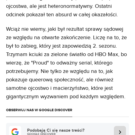
Krzysztofa. Facet, który może dać dziecku wszystko
i chce to zrobić, wciąż jest na przegranej pozycji w
porównaniu z gościem, który pała niechęcią do
ojcostwa, ale jest heteronormatywny. Ostatni
odcinek pokazał ten absurd w całej okazałości.
Wciąż nie wiemy, jaki był rezultat sprawy sądowej
ze względu na otwarte zakończenie. Liczę na to, że
był to zabieg, który jest zapowiedzią 2. sezonu.
Trzymam kciuki za zielone światło od HBO Max, bo
wierzę, że "Proud" to odważny serial, którego
potrzebujemy. Nie tylko ze względu na to, jak
pokazuje queerową społeczność, ale również
samotne ojcostwo i macierzyństwo, które jest
gigantycznym wyzwaniem pod każdym względem.
OBSERWUJ NAS W GOOGLE DISCOVER