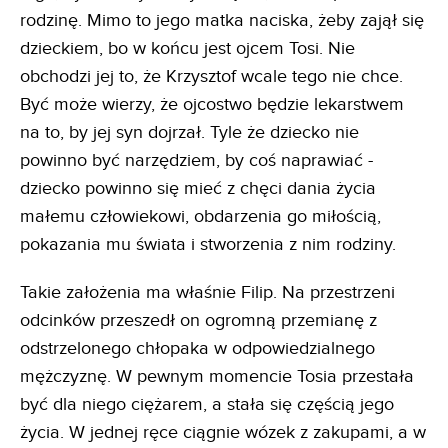
to, by być ojcem i wydaje się, że nie dojrzał do
tego, by stworzyć stały związek, a co dopiero
rodzinę. Mimo to jego matka naciska, żeby zajął się
dzieckiem, bo w końcu jest ojcem Tosi. Nie
obchodzi jej to, że Krzysztof wcale tego nie chce.
Być może wierzy, że ojcostwo będzie lekarstwem
na to, by jej syn dojrzał. Tyle że dziecko nie
powinno być narzędziem, by coś naprawiać -
dziecko powinno się mieć z chęci dania życia
małemu człowiekowi, obdarzenia go miłością,
pokazania mu świata i stworzenia z nim rodziny.
Takie założenia ma właśnie Filip. Na przestrzeni
odcinków przeszedł on ogromną przemianę z
odstrzelonego chłopaka w odpowiedzialnego
mężczyznę. W pewnym momencie Tosia przestała