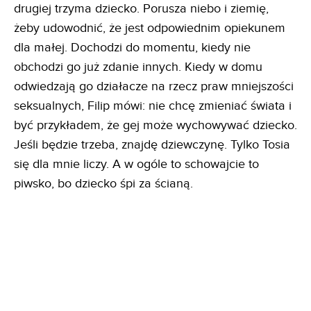
być dla niego ciężarem, a stała się częścią jego
życia. W jednej ręce ciągnie wózek z zakupami, a w
drugiej trzyma dziecko. Porusza niebo i ziemię,
żeby udowodnić, że jest odpowiednim opiekunem
dla małej. Dochodzi do momentu, kiedy nie
obchodzi go już zdanie innych. Kiedy w domu
odwiedzają go działacze na rzecz praw mniejszości
seksualnych, Filip mówi: nie chcę zmieniać świata i
być przykładem, że gej może wychowywać dziecko.
Jeśli będzie trzeba, znajdę dziewczynę. Tylko Tosia
się dla mnie liczy. A w ogóle to schowajcie to
piwsko, bo dziecko śpi za ścianą.