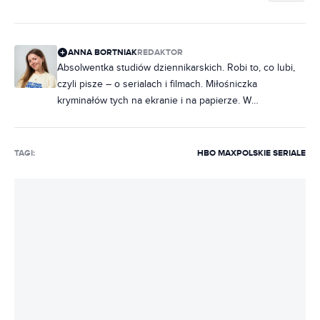
DOŁĄCZ DO DYSKUSJI
ANNA BORTNIAK
REDAKTOR
Absolwentka studiów dziennikarskich. Robi to, co lubi,
czyli pisze – o serialach i filmach. Miłośniczka
kryminałów tych na ekranie i na papierze. W
słuchawkach raczej rap, ale często też metal. Na co
dzień poukładana, chociaż często zdarza jej się
nabałaganić w słowach. Zakochana w Norwegii, dobrej,
TAGI:
HBO MAX
POLSKIE SERIALE
czarnej kawie i świeczkach z Pepco. Uwielbia rozmawiać
i słuchać ludzi, dlatego marzy jej się napisanie
reportażu, tylko jeszcze nie wie, o czym.
REKLAMA