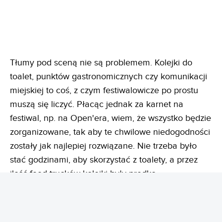
Tłumy pod sceną nie są problemem. Kolejki do
toalet, punktów gastronomicznych czy komunikacji
miejskiej to coś, z czym festiwalowicze po prostu
muszą się liczyć. Płacąc jednak za karnet na
festiwal, np. na Open'era, wiem, że wszystko będzie
zorganizowane, tak aby te chwilowe niedogodności
zostały jak najlepiej rozwiązane. Nie trzeba było
stać godzinami, aby skorzystać z toalety, a przez
ilość food trucków kolejki były prędko
rozładowywane. Byłam też pod ogromnym
wrażeniem, jak sprawnie funkcjonowała
komunikacja miejska. Z terenu Open'era co chwila