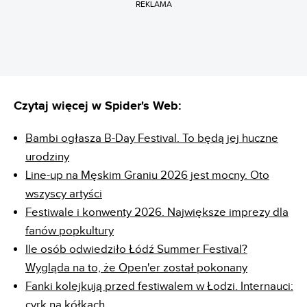
REKLAMA
Czytaj więcej w Spider's Web:
Bambi ogłasza B-Day Festival. To będą jej huczne
urodziny
Line-up na Męskim Graniu 2026 jest mocny. Oto
wszyscy artyści
Festiwale i konwenty 2026. Największe imprezy dla
fanów popkultury
Ile osób odwiedziło Łódź Summer Festival?
Wygląda na to, że Open'er został pokonany
Fanki kolejkują przed festiwalem w Łodzi. Internauci:
cyrk na kółkach