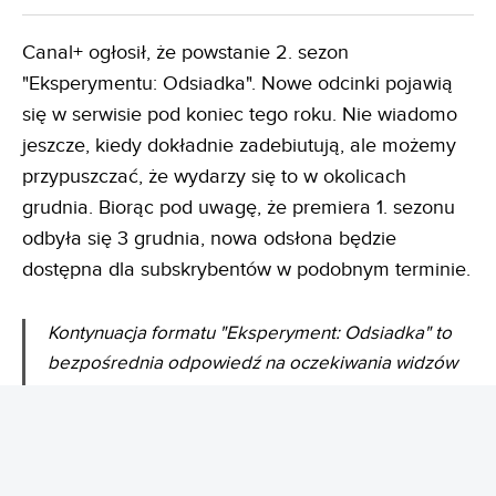
Canal+ ogłosił, że powstanie 2. sezon
"Eksperymentu: Odsiadka". Nowe odcinki pojawią
się w serwisie pod koniec tego roku. Nie wiadomo
jeszcze, kiedy dokładnie zadebiutują, ale możemy
przypuszczać, że wydarzy się to w okolicach
grudnia. Biorąc pod uwagę, że premiera 1. sezonu
odbyła się 3 grudnia, nowa odsłona będzie
dostępna dla subskrybentów w podobnym terminie.
Kontynuacja formatu "Eksperyment: Odsiadka" to
bezpośrednia odpowiedź na oczekiwania widzów
szukających w rozrywce autentycznych emocji oraz
nieprzewidywalnych zwrotów akcji
- informuje Canal+.