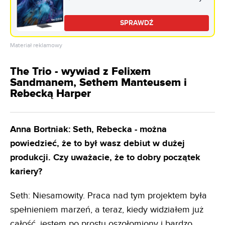
Atmos HDMI 2.1
SPRAWDŹ
Materiał reklamowy
The Trio - wywiad z Felixem
Sandmanem, Sethem Manteusem i
Rebecką Harper
Anna Bortniak: Seth, Rebecka - można
powiedzieć, że to był wasz debiut w dużej
produkcji. Czy uważacie, że to dobry początek
kariery?
Seth: Niesamowity. Praca nad tym projektem była
spełnieniem marzeń, a teraz, kiedy widziałem już
całość, jestem po prostu oszołomiony i bardzo