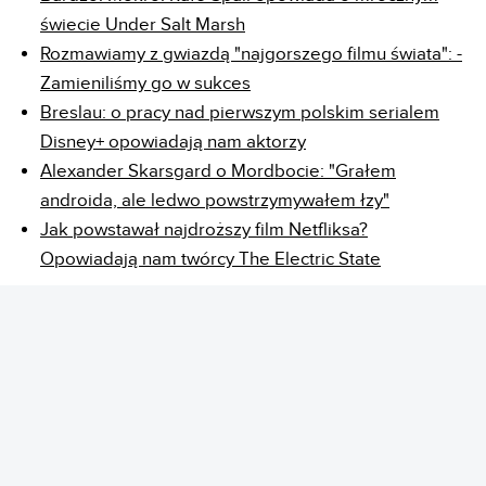
świecie Under Salt Marsh
Rozmawiamy z gwiazdą "najgorszego filmu świata": -
Zamieniliśmy go w sukces
Breslau: o pracy nad pierwszym polskim serialem
Disney+ opowiadają nam aktorzy
Alexander Skarsgard o Mordbocie: "Grałem
androida, ale ledwo powstrzymywałem łzy"
Jak powstawał najdroższy film Netfliksa?
Opowiadają nam twórcy The Electric State
REKLAMA