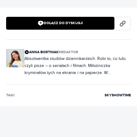
DOŁĄCZ DO DYSKUSJI
ANNA BORTNIAK
REDAKTOR
Absolwentka studiów dziennikarskich. Robi to, co lubi,
czyli pisze – o serialach i filmach. Miłośniczka
kryminałów tych na ekranie i na papierze. W
słuchawkach raczej rap, ale często też metal. Na co
dzień poukładana, chociaż często zdarza jej się
nabałaganić w słowach. Zakochana w Norwegii, dobrej,
TAGI:
SKYSHOWTIME
czarnej kawie i świeczkach z Pepco. Uwielbia rozmawiać
i słuchać ludzi, dlatego marzy jej się napisanie
reportażu, tylko jeszcze nie wie, o czym.