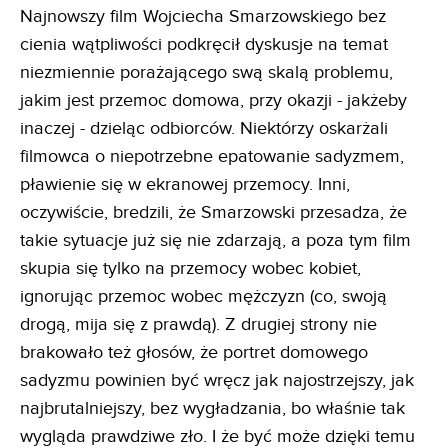
Najnowszy film Wojciecha Smarzowskiego bez
cienia wątpliwości podkręcił dyskusje na temat
niezmiennie porażającego swą skalą problemu,
jakim jest przemoc domowa, przy okazji - jakżeby
inaczej - dzieląc odbiorców. Niektórzy oskarżali
filmowca o niepotrzebne epatowanie sadyzmem,
pławienie się w ekranowej przemocy. Inni,
oczywiście, bredzili, że Smarzowski przesadza, że
takie sytuacje już się nie zdarzają, a poza tym film
skupia się tylko na przemocy wobec kobiet,
ignorując przemoc wobec mężczyzn (co, swoją
drogą, mija się z prawdą). Z drugiej strony nie
brakowało też głosów, że portret domowego
sadyzmu powinien być wręcz jak najostrzejszy, jak
najbrutalniejszy, bez wygładzania, bo właśnie tak
wygląda prawdziwe zło. I że być może dzięki temu