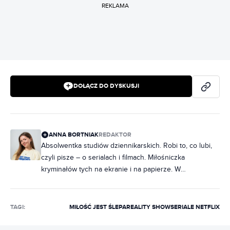
REKLAMA
DOŁĄCZ DO DYSKUSJI
ANNA BORTNIAK
REDAKTOR
Absolwentka studiów dziennikarskich. Robi to, co lubi,
czyli pisze – o serialach i filmach. Miłośniczka
kryminałów tych na ekranie i na papierze. W
słuchawkach raczej rap, ale często też metal. Na co
dzień poukładana, chociaż często zdarza jej się
nabałaganić w słowach. Zakochana w Norwegii, dobrej,
TAGI:
MIŁOŚĆ JEST ŚLEPA
REALITY SHOW
SERIALE NETFLIX
czarnej kawie i świeczkach z Pepco. Uwielbia rozmawiać
i słuchać ludzi, dlatego marzy jej się napisanie