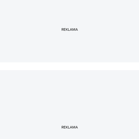
reportażu, tylko jeszcze nie wie, o czym.
REKLAMA
REKLAMA