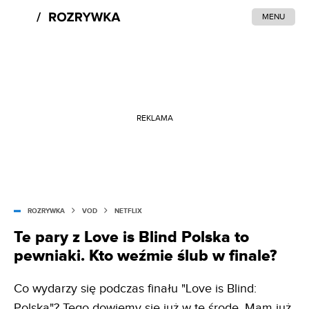
MENU
REKLAMA
ROZRYWKA
VOD
NETFLIX
Te pary z Love is Blind Polska to
pewniaki. Kto weźmie ślub w finale?
Co wydarzy się podczas finału "Love is Blind:
Polska"? Tego dowiemy się już w tę środę. Mam już