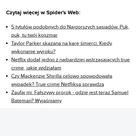
Czytaj więcej w Spider's Web:
5 tytułów podobnych do Najgorszych sąsiadów. Puk,
puk, tu twój koszmar
Taylor Parker skazana na karę śmierci. Kiedy
wykonanie wyroku?
Netflix dodał jedno z najbardziej wstrząsających true
crime, jakie widziałam
Czy Mackenzie Shirilla celowo spowodowała
wypadek? True crime Netfliksa sprawdza
Zaufaj mi: Fałszywy prorok - gdzie jest teraz Samuel
Bateman? Wyjaśniamy