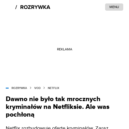
MENU
REKLAMA
ROZRYWKA
VOD
NETFLIX
Dawno nie było tak mrocznych
kryminałów na Netfliksie. Ale was
pochłoną
Netflix rozbudowuje ofertę kryminałów. Zaraz