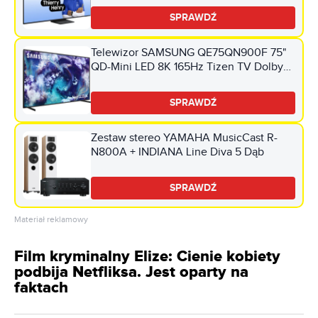
SPRAWDŹ
Telewizor SAMSUNG QE75QN900F 75"
QD-Mini LED 8K 165Hz Tizen TV Dolby
Atmos HDMI 2.1
SPRAWDŹ
Zestaw stereo YAMAHA MusicCast R-
N800A + INDIANA Line Diva 5 Dąb
SPRAWDŹ
Materiał reklamowy
Film kryminalny Elize: Cienie kobiety
podbija Netfliksa. Jest oparty na
faktach