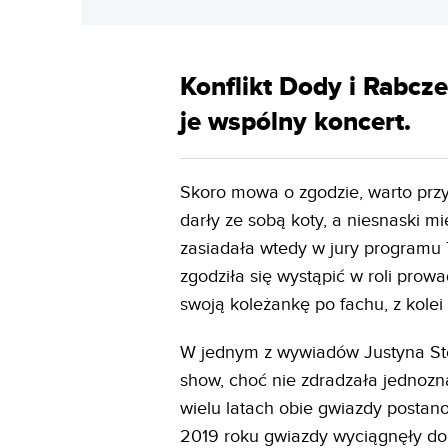
Konflikt Dody i Rabcze
je wspólny koncert.
Skoro mowa o zgodzie, warto przyp
darły ze sobą koty, a niesnaski 
zasiadała wtedy w jury program
zgodziła się wystąpić w roli pro
swoją koleżankę po fachu, z kolei
W jednym z wywiadów Justyna Ste
show, choć nie zdradzała jednozna
wielu latach obie gwiazdy postano
2019 roku gwiazdy wyciągnęły do