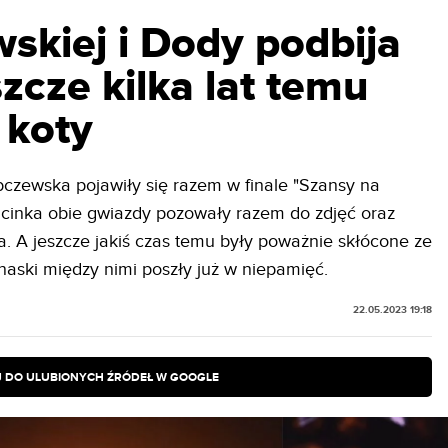
skiej i Dody podbija
szcze kilka lat temu
 koty
czewska pojawiły się razem w finale "Szansy na
dcinka obie gwiazdy pozowały razem do zdjęć oraz
a. A jeszcze jakiś czas temu były poważnie skłócone ze
naski między nimi poszły już w niepamięć.
22.05.2023 19:18
 DO ULUBIONYCH ŹRÓDEŁ W GOOGLE