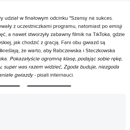
ły udział w finałowym odcinku "Szansy na sukces.
wały z uczestniczkami programu, natomiast po emisji
ęć, a nawet stworzyły zabawny filmik na TikToka, gdzie
iej, jak chodzić z gracją. Fani obu gwiazd są
kreślają, że warto, aby Rabczewska i Steczkowska
oka.
Pokazałyście ogromną klasę, podając sobie rękę,
zy, super was razem widzieć, Zgoda buduje, niezgoda
aniałe gwiazdy -
pisali internauci.
REKLAMA