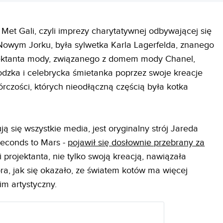
t Gali, czyli imprezy charytatywnej odbywającej się
Nowym Jorku, była sylwetka Karla Lagerfelda, znanego
jektanta mody, związanego z domem mody Chanel,
odzka i celebrycka śmietanka poprzez swoje kreacje
órczości, których nieodłączną częścią była kotka
sują się wszystkie media, jest oryginalny strój Jareda
 Seconds to Mars -
pojawił się dosłownie przebrany za
ki projektanta, nie tylko swoją kreacją, nawiązała
ra, jak się okazało, ze światem kotów ma więcej
im artystyczny.