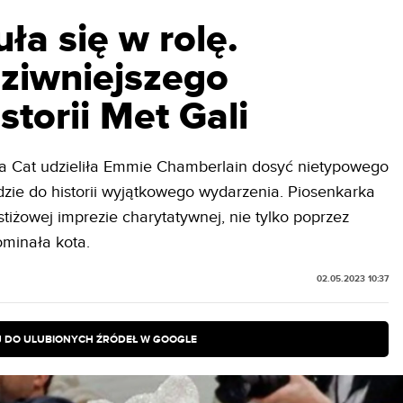
ła się w rolę.
dziwniejszego
torii Met Gali
ja Cat udzieliła Emmie Chamberlain dosyć nietypowego
dzie do historii wyjątkowego wydarzenia. Piosenkarka
stiżowej imprezie charytatywnej, nie tylko poprzez
ominała kota.
02.05.2023 10:37
 DO ULUBIONYCH ŹRÓDEŁ W GOOGLE