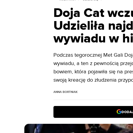
Doja Cat wczu
Udzieliła naj
wywiadu w his
Podczas tegorocznej Met Gali Do
wywiadu, a ten z pewnością przej
bowiem, która pojawiła się na pre
swoją kreację do złudzenia przyp
ANNA BORTNIAK
DODAJ