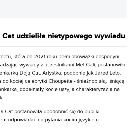
 Cat udzieliła nietypowego wywiadu
etu, która od 2021 roku pełni obowiązki gospodyni
dzając wywiady z uczestnikami Met Gali, postanowiła
karką Doją Cat. Artystka, podobnie jak Jared Leto,
 do kociej celebrytki Choupette - śnieżnobiałą, lśniącą
enkarka, dopełniały kocie uszy, a charakteryzacja na
k.
a Cat postanowiła upodobnić się do pupilki
iem odpowiadać na pytania kocim językiem.