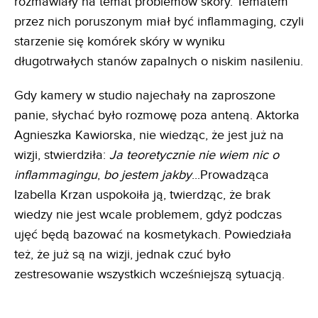
rozmawiały na temat problemów skóry. Tematem
przez nich poruszonym miał być inflammaging, czyli
starzenie się komórek skóry w wyniku
długotrwałych stanów zapalnych o niskim nasileniu.
Gdy kamery w studio najechały na zaproszone
panie, słychać było rozmowę poza anteną. Aktorka
Agnieszka Kawiorska, nie wiedząc, że jest już na
wizji, stwierdziła:
Ja teoretycznie nie wiem nic o
inflammagingu
,
bo jestem jakby
...Prowadząca
Izabella Krzan uspokoiła ją, twierdząc, że brak
wiedzy nie jest wcale problemem, gdyż podczas
ujęć będą bazować na kosmetykach. Powiedziała
też, że już są na wizji, jednak czuć było
zestresowanie wszystkich wcześniejszą sytuacją.