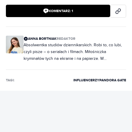
KOMENTARZ:
1
ANNA BORTNIAK
REDAKTOR
Absolwentka studiów dziennikarskich. Robi to, co lubi,
czyli pisze – o serialach i filmach. Miłośniczka
kryminałów tych na ekranie i na papierze. W
słuchawkach raczej rap, ale często też metal. Na co
dzień poukładana, chociaż często zdarza jej się
nabałaganić w słowach. Zakochana w Norwegii, dobrej,
TAGI:
INFLUENCERZY
PANDORA GATE
czarnej kawie i świeczkach z Pepco. Uwielbia rozmawiać
i słuchać ludzi, dlatego marzy jej się napisanie
reportażu, tylko jeszcze nie wie, o czym.
REKLAMA