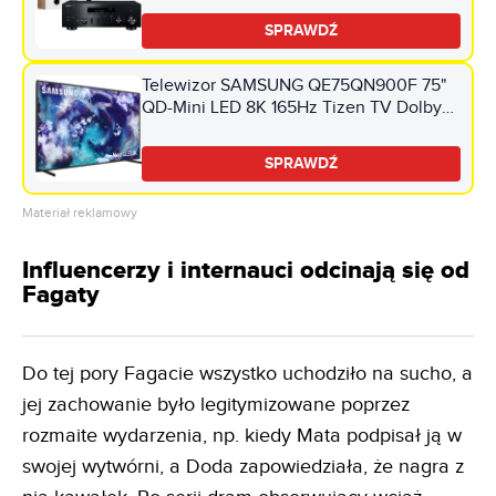
SPRAWDŹ
Telewizor SAMSUNG QE75QN900F 75"
QD-Mini LED 8K 165Hz Tizen TV Dolby
Atmos HDMI 2.1
SPRAWDŹ
Materiał reklamowy
Influencerzy i internauci odcinają się od
Fagaty
Do tej pory Fagacie wszystko uchodziło na sucho, a
jej zachowanie było legitymizowane poprzez
rozmaite wydarzenia, np. kiedy Mata podpisał ją w
swojej wytwórni, a Doda zapowiedziała, że nagra z