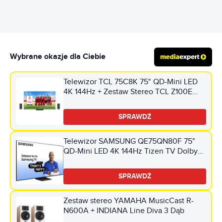
Wybrane okazje dla Ciebie
Telewizor TCL 75C8K 75" QD-Mini LED
4K 144Hz + Zestaw Stereo TCL Z100E
(2szt.) CZ+CZ Google TV Dolby Atmos
Dolby Vision HDMI 2.1
SPRAWDŹ
Telewizor SAMSUNG QE75QN80F 75"
QD-Mini LED 4K 144Hz Tizen TV Dolby
Atmos HDMI 2.1
SPRAWDŹ
Zestaw stereo YAMAHA MusicCast R-
N600A + INDIANA Line Diva 3 Dąb