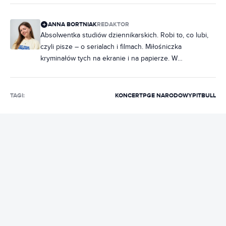
ANNA BORTNIAK
REDAKTOR
Absolwentka studiów dziennikarskich. Robi to, co lubi,
czyli pisze – o serialach i filmach. Miłośniczka
kryminałów tych na ekranie i na papierze. W
słuchawkach raczej rap, ale często też metal. Na co
dzień poukładana, chociaż często zdarza jej się
nabałaganić w słowach. Zakochana w Norwegii, dobrej,
TAGI:
KONCERT
PGE NARODOWY
PITBULL
czarnej kawie i świeczkach z Pepco. Uwielbia rozmawiać
i słuchać ludzi, dlatego marzy jej się napisanie
reportażu, tylko jeszcze nie wie, o czym.
REKLAMA