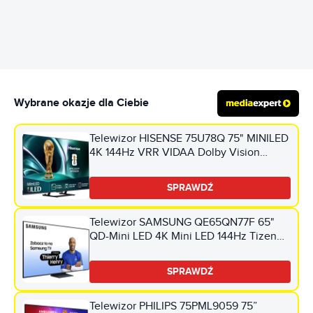
Wybrane okazje dla Ciebie
Telewizor HISENSE 75U78Q 75" MINILED
4K 144Hz VRR VIDAA Dolby Vision
Dolby Atmos HDMI 2.1
SPRAWDŹ
Telewizor SAMSUNG QE65QN77F 65"
QD-Mini LED 4K Mini LED 144Hz Tizen
TV HDMI 2.1
SPRAWDŹ
Telewizor PHILIPS 75PML9059 75”