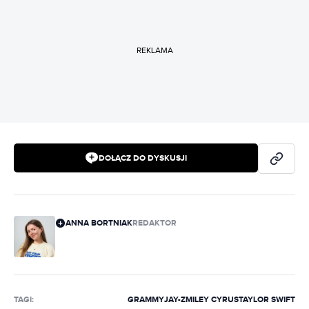
REKLAMA
DOŁĄCZ DO DYSKUSJI
ANNA BORTNIAK
REDAKTOR
TAGI:
GRAMMY
JAY-Z
MILEY CYRUS
TAYLOR SWIFT