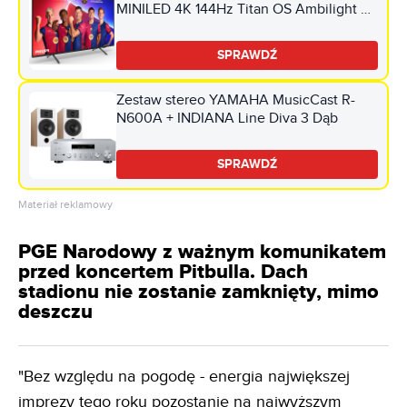
MINILED 4K 144Hz Titan OS Ambilight 3
Dolby Atmos HDMI 2.1
SPRAWDŹ
Zestaw stereo YAMAHA MusicCast R-
N600A + INDIANA Line Diva 3 Dąb
SPRAWDŹ
Materiał reklamowy
PGE Narodowy z ważnym komunikatem
przed koncertem Pitbulla. Dach
stadionu nie zostanie zamknięty, mimo
deszczu
"Bez względu na pogodę - energia największej
imprezy tego roku pozostanie na najwyższym