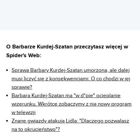
O Barbarze Kurdej-Szatan przeczytasz więcej w
Spider's Web:
Sprawa Barbary Kurdej-Szatan umorzona, ale dalej
musi liczyć się z konsekwencjami. O co chodzi w jej
sprawie?
Barbara Kurdej-Szatan ma "w d*pie" ocieplanie
wizerunku. Wkrótce zobaczymy z nią nowy program
w telewizji
Znane gwiazdy atakują Lidla: "Dlaczego pozwalasz
na to okrucieństwo"?