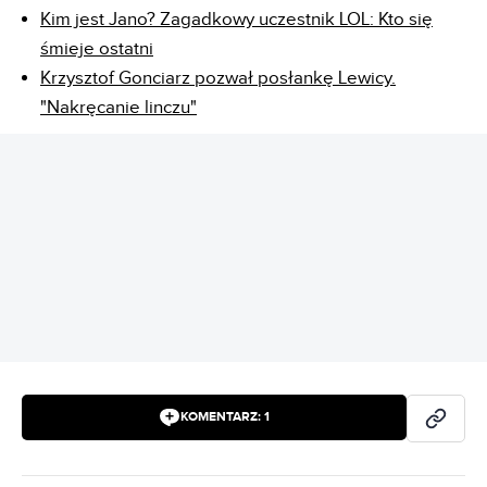
Kim jest Jano? Zagadkowy uczestnik LOL: Kto się
śmieje ostatni
Krzysztof Gonciarz pozwał posłankę Lewicy.
"Nakręcanie linczu"
REKLAMA
KOMENTARZ:
1