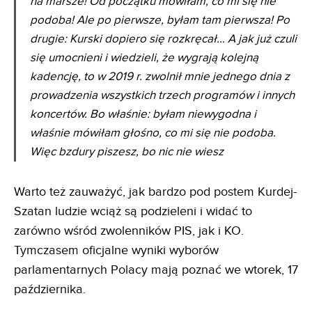
na marsze! Od początku mówiłam, co mi się nie
podoba! Ale po pierwsze, byłam tam pierwsza! Po
drugie: Kurski dopiero się rozkręcał… A jak już czuli
się umocnieni i wiedzieli, że wygrają kolejną
kadencję, to w 2019 r. zwolnił mnie jednego dnia z
prowadzenia wszystkich trzech programów i innych
koncertów. Bo właśnie: byłam niewygodna i
właśnie mówiłam głośno, co mi się nie podoba.
Więc bzdury piszesz, bo nic nie wies
z
Warto też zauważyć, jak bardzo pod postem Kurdej-
Szatan ludzie wciąż są podzieleni i widać to
zarówno wśród zwolenników PIS, jak i KO.
Tymczasem oficjalne wyniki wyborów
parlamentarnych Polacy mają poznać we wtorek, 17
października.