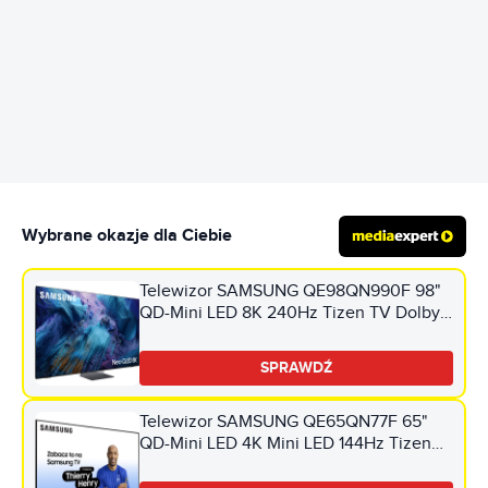
REKLAMA
Wybrane okazje dla Ciebie
Telewizor SAMSUNG QE98QN990F 98"
QD-Mini LED 8K 240Hz Tizen TV Dolby
Atmos HDMI 2.1
SPRAWDŹ
Telewizor SAMSUNG QE65QN77F 65"
QD-Mini LED 4K Mini LED 144Hz Tizen
TV HDMI 2.1