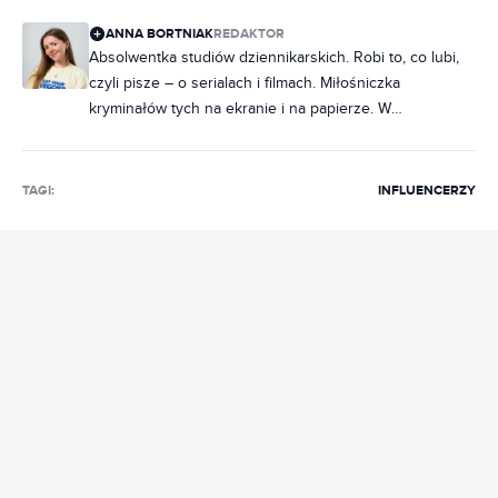
ANNA BORTNIAK
REDAKTOR
Absolwentka studiów dziennikarskich. Robi to, co lubi,
czyli pisze – o serialach i filmach. Miłośniczka
kryminałów tych na ekranie i na papierze. W
słuchawkach raczej rap, ale często też metal. Na co
dzień poukładana, chociaż często zdarza jej się
nabałaganić w słowach. Zakochana w Norwegii, dobrej,
TAGI:
INFLUENCERZY
czarnej kawie i świeczkach z Pepco. Uwielbia rozmawiać
i słuchać ludzi, dlatego marzy jej się napisanie
reportażu, tylko jeszcze nie wie, o czym.
REKLAMA