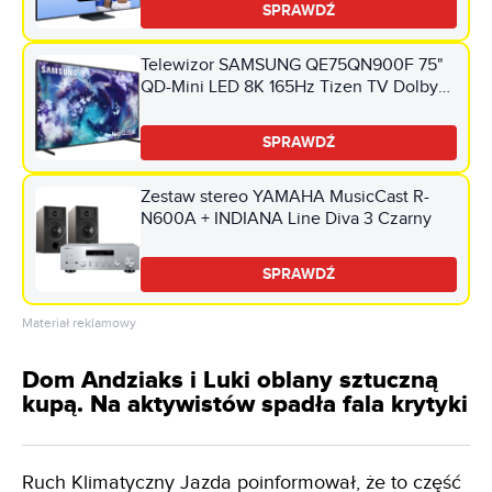
SPRAWDŹ
Telewizor SAMSUNG QE75QN900F 75"
QD-Mini LED 8K 165Hz Tizen TV Dolby
Atmos HDMI 2.1
SPRAWDŹ
Zestaw stereo YAMAHA MusicCast R-
N600A + INDIANA Line Diva 3 Czarny
SPRAWDŹ
Materiał reklamowy
Dom Andziaks i Luki oblany sztuczną
kupą. Na aktywistów spadła fala krytyki
Ruch Klimatyczny Jazda poinformował, że to część