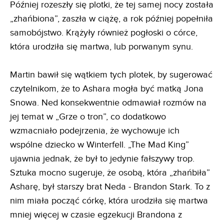
Później rozeszły się plotki, że tej samej nocy została
„zhańbiona”, zaszła w ciążę, a rok później popełniła
samobójstwo. Krążyły również pogłoski o córce,
która urodziła się martwa, lub porwanym synu.
Martin bawił się wątkiem tych plotek, by sugerować
czytelnikom, że to Ashara mogła być matką Jona
Snowa. Ned konsekwentnie odmawiał rozmów na
jej temat w „Grze o tron”, co dodatkowo
wzmacniało podejrzenia, że wychowuje ich
wspólne dziecko w Winterfell. „The Mad King”
ujawnia jednak, że był to jedynie fałszywy trop.
Sztuka mocno sugeruje, że osobą, która „zhańbiła”
Asharę, był starszy brat Neda - Brandon Stark. To z
nim miała począć córkę, która urodziła się martwa
mniej więcej w czasie egzekucji Brandona z