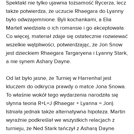
Spektakl nie tylko ujawnia tożsamość Rycerza, lecz
także potwierdza, że uczucie Rhaegara do Lyanny
było odwzajemnione. Byli kochankami, a Elia
Martell wiedziała o ich romansie i go akceptowała.
Co więcej, materiał zdaje się ostatecznie rozwiewać
wszelkie wątpliwości, potwierdzając, że Jon Snow
jest dzieckiem Rhaegara Targaryena i Lyanny Stark,
a nie synem Ashary Dayne.
Od lat było jasne, że Turniej w Harrenhal jest
kluczem do odkrycia prawdy o matce Jona Snowa.
To właśnie wokół tego wydarzenia narodziła się
słynna teoria R+L=J (Rhaegar + Lyanna = Jon).
Istniała jednak także alternatywna hipoteza. Martin
wyraźnie podkreślał we wszystkich relacjach z
turnieju, że Ned Stark tańczył z Asharą Dayne.