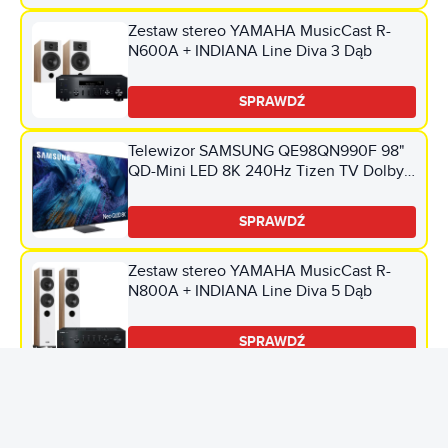
Zestaw stereo YAMAHA MusicCast R-
N600A + INDIANA Line Diva 3 Dąb
SPRAWDŹ
Telewizor SAMSUNG QE98QN990F 98"
QD-Mini LED 8K 240Hz Tizen TV Dolby
Atmos HDMI 2.1
SPRAWDŹ
Zestaw stereo YAMAHA MusicCast R-
N800A + INDIANA Line Diva 5 Dąb
SPRAWDŹ
Materiał reklamowy
Sztuka potwierdza również, że Rhaegar i Lyanna