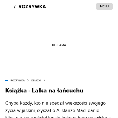
MENU
REKLAMA
ROZRYWKA
KSIĄŻKI
Książka - Lalka na łańcuchu
Chyba każdy, kto nie spędził większości swojego
życia w jaskini, słyszał o Alistairze MacLeanie.
Niestety, najczęściej ludzie kojarzą jego nazwisko z