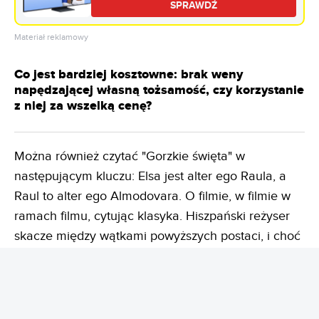
SPRAWDŹ
Materiał reklamowy
Co jest bardziej kosztowne: brak weny
napędzającej własną tożsamość, czy korzystanie
z niej za wszelką cenę?
Można również czytać "Gorzkie święta" w
następującym kluczu: Elsa jest alter ego Raula, a
Raul to alter ego Almodovara. O filmie, w filmie w
ramach filmu, cytując klasyka. Hiszpański reżyser
skacze między wątkami powyższych postaci, i choć
nie zawsze jest to tak płynne, a bywają nawet
etapy, w których łatwo o zmęczenie tempem,
finalnie historia okazuje się zmyślnie skrojona, a
kropki się łączą. To, co początkowo wydaje się