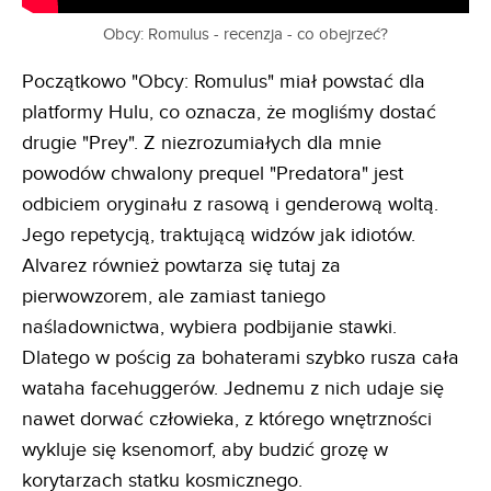
Obcy: Romulus - recenzja - co obejrzeć?
Początkowo "Obcy: Romulus" miał powstać dla
platformy Hulu, co oznacza, że mogliśmy dostać
drugie "Prey". Z niezrozumiałych dla mnie
powodów chwalony prequel "Predatora" jest
odbiciem oryginału z rasową i genderową woltą.
Jego repetycją, traktującą widzów jak idiotów.
Alvarez również powtarza się tutaj za
pierwowzorem, ale zamiast taniego
naśladownictwa, wybiera podbijanie stawki.
Dlatego w pościg za bohaterami szybko rusza cała
wataha facehuggerów. Jednemu z nich udaje się
nawet dorwać człowieka, z którego wnętrzności
wykluje się ksenomorf, aby budzić grozę w
korytarzach statku kosmicznego.