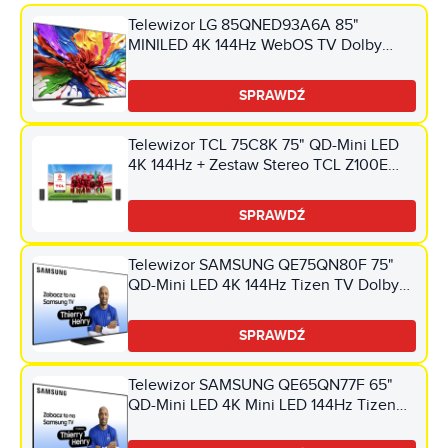
Telewizor LG 85QNED93A6A 85"
MINILED 4K 144Hz WebOS TV Dolby
Vision Dolby Atmos HDMI 2.1
SPRAWDŹ
Telewizor TCL 75C8K 75" QD-Mini LED
4K 144Hz + Zestaw Stereo TCL Z100E
(2szt.) CZ+CZ Google TV Dolby Atmos
Dolby Vision HDMI 2.1
SPRAWDŹ
Telewizor SAMSUNG QE75QN80F 75"
QD-Mini LED 4K 144Hz Tizen TV Dolby
Atmos HDMI 2.1
SPRAWDŹ
Telewizor SAMSUNG QE65QN77F 65"
QD-Mini LED 4K Mini LED 144Hz Tizen
TV HDMI 2.1