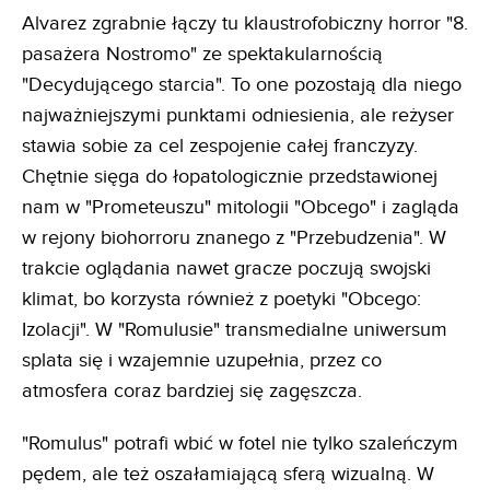
Alvarez zgrabnie łączy tu klaustrofobiczny horror "8.
pasażera Nostromo" ze spektakularnością
"Decydującego starcia". To one pozostają dla niego
najważniejszymi punktami odniesienia, ale reżyser
stawia sobie za cel zespojenie całej franczyzy.
Chętnie sięga do łopatologicznie przedstawionej
nam w "Prometeuszu" mitologii "Obcego" i zagląda
w rejony biohorroru znanego z "Przebudzenia". W
trakcie oglądania nawet gracze poczują swojski
klimat, bo korzysta również z poetyki "Obcego:
Izolacji". W "Romulusie" transmedialne uniwersum
splata się i wzajemnie uzupełnia, przez co
atmosfera coraz bardziej się zagęszcza.
"Romulus" potrafi wbić w fotel nie tylko szaleńczym
pędem, ale też oszałamiającą sferą wizualną. W