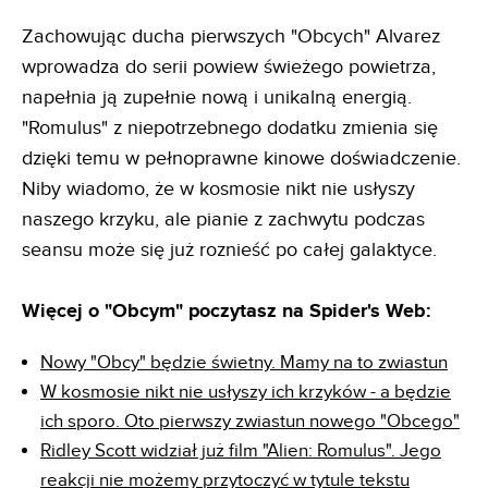
Zachowując ducha pierwszych "Obcych" Alvarez
wprowadza do serii powiew świeżego powietrza,
napełnia ją zupełnie nową i unikalną energią.
"Romulus" z niepotrzebnego dodatku zmienia się
dzięki temu w pełnoprawne kinowe doświadczenie.
Niby wiadomo, że w kosmosie nikt nie usłyszy
naszego krzyku, ale pianie z zachwytu podczas
seansu może się już roznieść po całej galaktyce.
Więcej o "Obcym" poczytasz na Spider's Web:
Nowy "Obcy" będzie świetny. Mamy na to zwiastun
W kosmosie nikt nie usłyszy ich krzyków - a będzie
ich sporo. Oto pierwszy zwiastun nowego "Obcego"
Ridley Scott widział już film "Alien: Romulus". Jego
reakcji nie możemy przytoczyć w tytule tekstu