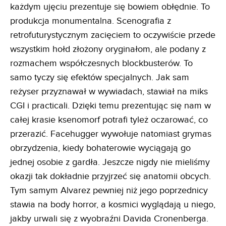
każdym ujęciu prezentuje się bowiem obłędnie. To
produkcja monumentalna. Scenografia z
retrofuturystycznym zacięciem to oczywiście przede
wszystkim hołd złożony oryginałom, ale podany z
rozmachem współczesnych blockbusterów. To
samo tyczy się efektów specjalnych. Jak sam
reżyser przyznawał w wywiadach, stawiał na miks
CGI i practicali. Dzięki temu prezentując się nam w
całej krasie ksenomorf potrafi tyleż oczarować, co
przerazić. Facehugger wywołuje natomiast grymas
obrzydzenia, kiedy bohaterowie wyciągają go
jednej osobie z gardła. Jeszcze nigdy nie mieliśmy
okazji tak dokładnie przyjrzeć się anatomii obcych.
Tym samym Alvarez pewniej niż jego poprzednicy
stawia na body horror, a kosmici wyglądają u niego,
jakby urwali się z wyobraźni Davida Cronenberga.