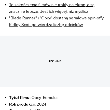
Te zakończenia filmów nie trafiły na ekran, a są
znacznie lepsze. Jest ich więcej, niż myślisz
"Blade Runner" i "Obcy" dostaną serialowe spin-offy.
Ridley Scott potwierdza liczbę odcinków
REKLAMA
Tytuł filmu:
Obcy: Romulus
Rok produkcji:
2024