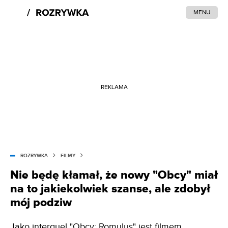
MENU
REKLAMA
ROZRYWKA
FILMY
Nie będę kłamał, że nowy "Obcy" miał
na to jakiekolwiek szanse, ale zdobył
mój podziw
Jako interquel "Obcy: Romulus" jest filmem