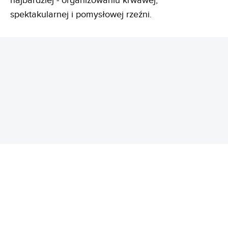
najbardziej - organizowaniu krwawej,
spektakularnej i pomysłowej rzeźni.
REKLAMA