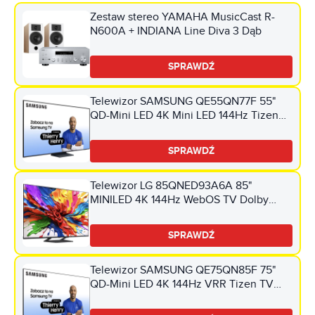
Zestaw stereo YAMAHA MusicCast R-
N600A + INDIANA Line Diva 3 Dąb
SPRAWDŹ
Telewizor SAMSUNG QE55QN77F 55"
QD-Mini LED 4K Mini LED 144Hz Tizen
TV HDMI 2.1
SPRAWDŹ
Telewizor LG 85QNED93A6A 85"
MINILED 4K 144Hz WebOS TV Dolby
Vision Dolby Atmos HDMI 2.1
SPRAWDŹ
Telewizor SAMSUNG QE75QN85F 75"
QD-Mini LED 4K 144Hz VRR Tizen TV
Dolby Atmos HDMI 2.1