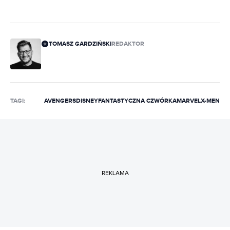
TOMASZ GARDZIŃSKI
REDAKTOR
TAGI:
AVENGERS
DISNEY
FANTASTYCZNA CZWÓRKA
MARVEL
X-MEN
REKLAMA