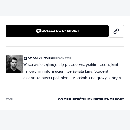
DOŁĄCZ DO DYSKUSJI
ADAM KUDYBA
REDAKTOR
W serwisie zajmuje się przede wszystkim recenzjami
filmowymi i informacjami ze świata kina. Student
dziennikarstwa i politologii. Miłośnik kina grozy, który na
maratony horrorów chodzi rzadziej, niż chciałby.
Wielbiciel musicali, z których piosenki wypełniają
większość playlisty na Spotify. Wcześniej publikował w
TAGI:
CO OBEJRZEĆ?
FILMY NETFLIX
HORRORY
Ostatniej Tawernie oraz Movies Room.