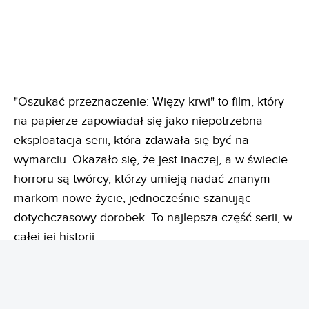
"Oszukać przeznaczenie: Więzy krwi" to film, który
na papierze zapowiadał się jako niepotrzebna
eksploatacja serii, która zdawała się być na
wymarciu. Okazało się, że jest inaczej, a w świecie
horroru są twórcy, którzy umieją nadać znanym
markom nowe życie, jednocześnie szanując
dotychczasowy dorobek. To najlepsza część serii, w
całej jej historii.
"Oszukać przeznaczenie: Więzy krwi" dostępne
do obejrzenia na Netfliksie od soboty 1 sierpnia.