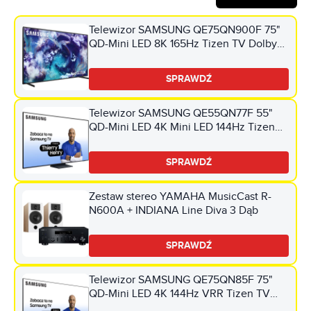
Telewizor SAMSUNG QE75QN900F 75"
QD-Mini LED 8K 165Hz Tizen TV Dolby
Atmos HDMI 2.1
SPRAWDŹ
Telewizor SAMSUNG QE55QN77F 55"
QD-Mini LED 4K Mini LED 144Hz Tizen
TV HDMI 2.1
SPRAWDŹ
Zestaw stereo YAMAHA MusicCast R-
N600A + INDIANA Line Diva 3 Dąb
SPRAWDŹ
Telewizor SAMSUNG QE75QN85F 75"
QD-Mini LED 4K 144Hz VRR Tizen TV
Dolby Atmos HDMI 2.1