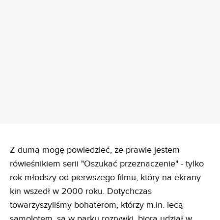
REKLAMA
Z dumą mogę powiedzieć, że prawie jestem
rówieśnikiem serii "Oszukać przeznaczenie" - tylko
rok młodszy od pierwszego filmu, który na ekrany
kin wszedł w 2000 roku. Dotychczas
towarzyszyliśmy bohaterom, którzy m.in. lecą
samolotem, są w parku rozrywki, biorą udział w