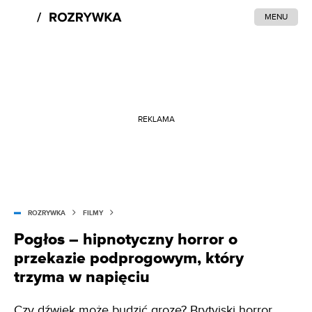
MENU
REKLAMA
ROZRYWKA
FILMY
Pogłos – hipnotyczny horror o
przekazie podprogowym, który
trzyma w napięciu
Czy dźwięk może budzić grozę? Brytyjski horror