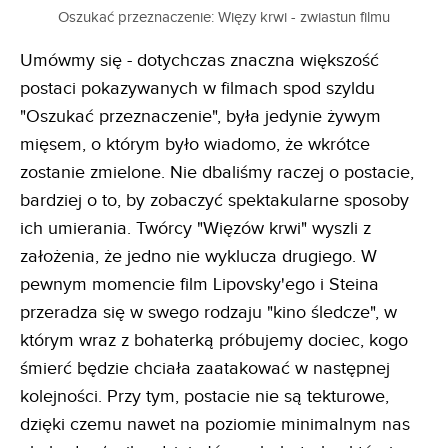
Oszukać przeznaczenie: Więzy krwi - zwiastun filmu
Umówmy się - dotychczas znaczna większość
postaci pokazywanych w filmach spod szyldu
"Oszukać przeznaczenie", była jedynie żywym
mięsem, o którym było wiadomo, że wkrótce
zostanie zmielone. Nie dbaliśmy raczej o postacie,
bardziej o to, by zobaczyć spektakularne sposoby
ich umierania. Twórcy "Więzów krwi" wyszli z
założenia, że jedno nie wyklucza drugiego. W
pewnym momencie film Lipovsky'ego i Steina
przeradza się w swego rodzaju "kino śledcze", w
którym wraz z bohaterką próbujemy dociec, kogo
śmierć będzie chciała zaatakować w następnej
kolejności. Przy tym, postacie nie są tekturowe,
dzięki czemu nawet na poziomie minimalnym nas