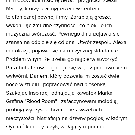
Film opowiada historię dwóch przyjaciół, Alexa i
Maddy, którzy pracują razem w centrali
telefonicznej pewnej firmy. Zarabiają grosze,
wykonując żmudne czynności, co blokuje ich
muzyczną twórczość. Pewnego dnia pojawia się
szansa na odbicie się od dna. Utwór zespołu Alexa
ma okazję pojawić się na muzycznej składance.
Problem w tym, że trzeba go najpierw stworzyć.
Para bohaterów dogaduje się więc z pracownikiem
wytwórni, Danem, który pozwala im zostać dwie
noce w studiu i popracować nad piosenką.
Szukając inspiracji odnajdują kawałek Marka
Griffina "Blood Room" i zafascynowani melodią,
próbują wyczyścić brzmienie z wszelkich
nieczystości. Natrafiają na dziwny pogłos, w którym
słychać kobiecy krzyk, wołający o pomoc.