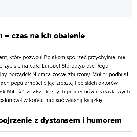
 – czas na ich obalenie
nt, który pozwolił Polakom spojrzeć przychylniej nie
orzyć się na całą Europę! Stereotyp oschłego,
ny porządek Niemca został zburzony. Möller podbijał
ch popularności bijąc zresztą i polskich aktorów.
 jak Miłość", a także licznych programów rozrywkowych
 postanowił w końcu napisać własną książkę.
 spojrzenie z dystansem i humorem