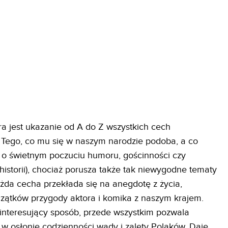
a jest ukazanie od A do Z wszystkich cech
 Tego, co mu się w naszym narodzie podoba, a co
i o świetnym poczuciu humoru, gościnności czy
 historii), chociaż porusza także tak niewygodne tematy
żda cecha przekłada się na anegdotę z życia,
oczątków przygody aktora i komika z naszym krajem.
nteresujący sposób, przede wszystkim pozwala
 w osłonie codzienności wady i zalety Polaków. Daje