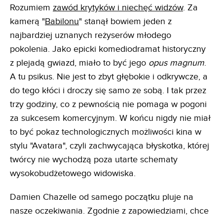
Rozumiem
zawód krytyków i niechęć widzów
. Za
kamerą "
Babilonu
" stanął bowiem jeden z
najbardziej uznanych reżyserów młodego
pokolenia. Jako epicki komediodramat historyczny
z plejadą gwiazd, miało to być jego
opus magnum
.
A tu psikus. Nie jest to zbyt głębokie i odkrywcze, a
do tego kłóci i droczy się samo ze sobą. I tak przez
trzy godziny, co z pewnością nie pomaga w pogoni
za sukcesem komercyjnym. W końcu nigdy nie miał
to być pokaz technologicznych możliwości kina w
stylu "Avatara", czyli zachwycająca błyskotka, której
twórcy nie wychodzą poza utarte schematy
wysokobudżetowego widowiska.
Damien Chazelle od samego początku pluje na
nasze oczekiwania. Zgodnie z zapowiedziami, chce