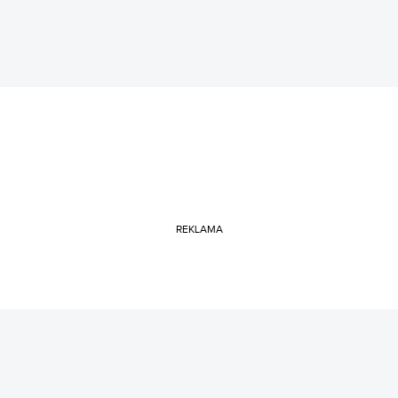
REKLAMA
ROZRYWKA
FILMY
Kultowa seria horrorów trafiłą na