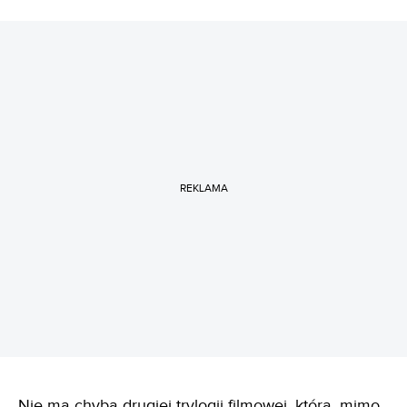
REKLAMA
Nie ma chyba drugiej trylogii filmowej, która, mimo