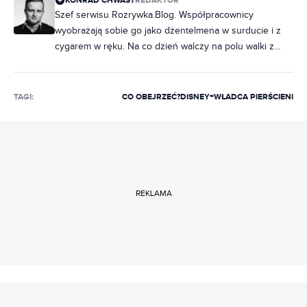
KONRAD CHWAST
REDAKTOR
Szef serwisu Rozrywka.Blog. Współpracownicy
wyobrażają sobie go jako dżentelmena w surducie i z
cygarem w ręku. Na co dzień walczy na polu walki z
brakiem kultury, prowadząc Rozrywka.Blog. Specjalista
od seriali i ich historii. Kocha dobre fabuły również w
komiksach i animacji. W wolnych chwilach gra w gry bez
TAGI:
CO OBEJRZEĆ?
DISNEY+
WŁADCA PIERŚCIENI
prądu, maluje figurki. Wcześniej zajmował się zawodowo
grami planszowymi, pracował branży PR i marketingu
internetowym.
REKLAMA