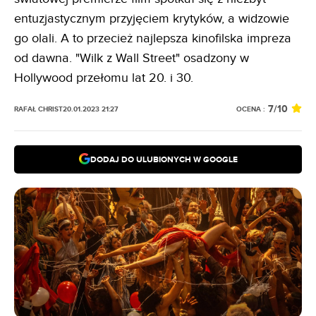
entuzjastycznym przyjęciem krytyków, a widzowie
go olali. A to przecież najlepsza kinofilska impreza
od dawna. "Wilk z Wall Street" osadzony w
Hollywood przełomu lat 20. i 30.
7
/10
OCENA :
RAFAŁ CHRIST
20.01.2023 21:27
DODAJ DO ULUBIONYCH W GOOGLE