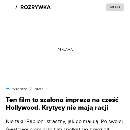
MENU
REKLAMA
ROZRYWKA
FILMY
Ten film to szalona impreza na cześć
Hollywood. Krytycy nie mają racji
Nie taki "Babilon" straszny, jak go malują. Po swojej
światowej premierze film spotkał się z niezbyt