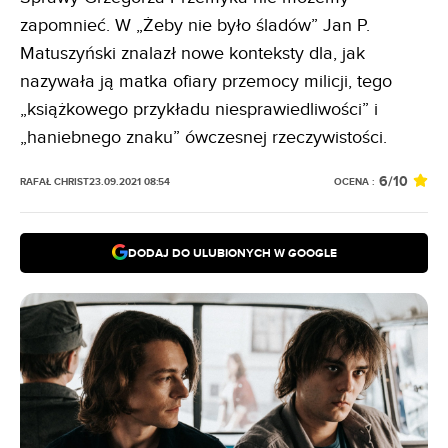
zapomnieć. W „Żeby nie było śladów” Jan P.
Matuszyński znalazł nowe konteksty dla, jak
nazywała ją matka ofiary przemocy milicji, tego
„książkowego przykładu niesprawiedliwości” i
„haniebnego znaku” ówczesnej rzeczywistości.
6
/10
OCENA :
RAFAŁ CHRIST
23.09.2021 08:54
DODAJ DO ULUBIONYCH W GOOGLE