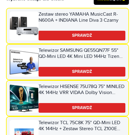
Zestaw stereo YAMAHA MusicCast R-
N600A + INDIANA Line Diva 3 Czarny
SPRAWDŹ
Telewizor SAMSUNG QE55QN77F 55"
QD-Mini LED 4K Mini LED 144Hz Tizen
TV HDMI 2.1
SPRAWDŹ
Telewizor HISENSE 75U78Q 75" MINILED
4K 144Hz VRR VIDAA Dolby Vision
Dolby Atmos HDMI 2.1
SPRAWDŹ
Telewizor TCL 75C8K 75" QD-Mini LED
4K 144Hz + Zestaw Stereo TCL Z100E
(2szt.) CZ+CZ Google TV Dolby Atmos