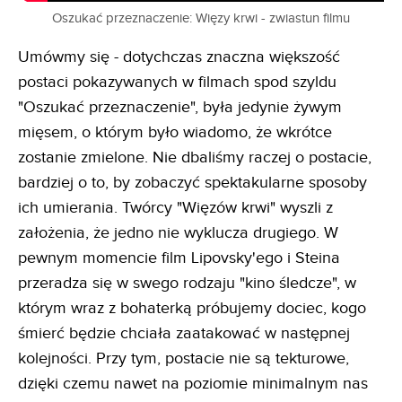
Oszukać przeznaczenie: Więzy krwi - zwiastun filmu
Umówmy się - dotychczas znaczna większość
postaci pokazywanych w filmach spod szyldu
"Oszukać przeznaczenie", była jedynie żywym
mięsem, o którym było wiadomo, że wkrótce
zostanie zmielone. Nie dbaliśmy raczej o postacie,
bardziej o to, by zobaczyć spektakularne sposoby
ich umierania. Twórcy "Więzów krwi" wyszli z
założenia, że jedno nie wyklucza drugiego. W
pewnym momencie film Lipovsky'ego i Steina
przeradza się w swego rodzaju "kino śledcze", w
którym wraz z bohaterką próbujemy dociec, kogo
śmierć będzie chciała zaatakować w następnej
kolejności. Przy tym, postacie nie są tekturowe,
dzięki czemu nawet na poziomie minimalnym nas