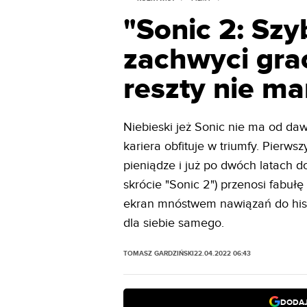
"Sonic 2: Szy
zachwyci gracz
reszty nie m
Niebieski jeż Sonic nie ma od daw
kariera obfituje w triumfy. Pierws
pieniądze i już po dwóch latach d
skrócie "Sonic 2") przenosi fabuł
ekran mnóstwem nawiązań do histo
dla siebie samego.
TOMASZ GARDZIŃSKI
22.04.2022 06:43
DODAJ