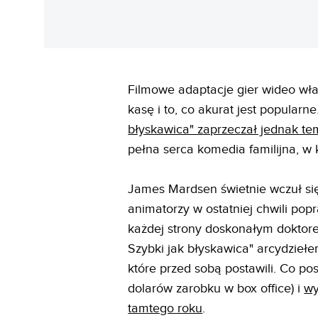
Filmowe adaptacje gier wideo wła
kasę i to, co akurat jest popula
błyskawica" zaprzeczał jednak te
pełna serca komedia familijna, w 
James Mardsen świetnie wczuł się
animatorzy w ostatniej chwili pop
każdej strony doskonałym doktore
Szybki jak błyskawica" arcydzieł
które przed sobą postawili. Co 
dolarów zarobku w box office) i
wy
tamtego roku
.