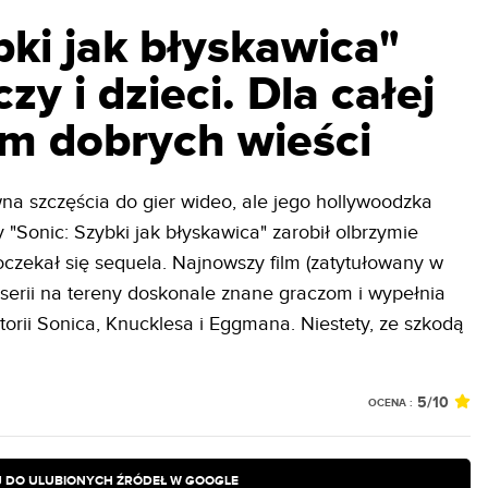
bki jak błyskawica"
y i dzieci. Dla całej
am dobrych wieści
na szczęścia do gier wideo, ale jego hollywoodzka
zy "Sonic: Szybki jak błyskawica" zarobił olbrzymie
oczekał się sequela. Najnowszy film (zatytułowany w
ę serii na tereny doskonale znane graczom i wypełnia
rii Sonica, Knucklesa i Eggmana. Niestety, ze szkodą
5
/10
OCENA :
 DO ULUBIONYCH ŹRÓDEŁ W GOOGLE